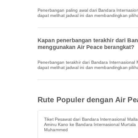
Penerbangan paling awal dari Bandara Internasional Mallam Aminu Kano ke Bandara Internasional Nnamdi Azikiwe dengan Air Peace berangkat pada pukul 16.45. Anda
dapat melihat jadwal ini dan membandingkan piliha
Kapan penerbangan terakhir dari Ban
menggunakan Air Peace berangkat?
Penerbangan terakhir dari Bandara Internasional Mallam Aminu Kano ke Bandara Internasional Nnamdi Azikiwe dengan Air Peace berangkat pada pukul 16.45. Anda
dapat melihat jadwal ini dan membandingkan piliha
Rute Populer dengan Air Pe
Tiket Pesawat dari Bandara Internasional Mall
Aminu Kano ke Bandara Internasional Murtala
Muhammed