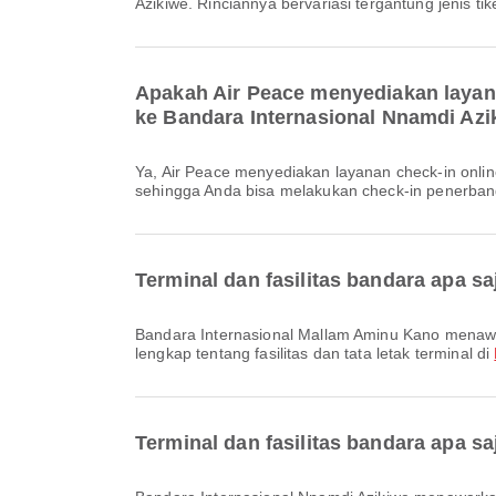
Azikiwe. Rinciannya bervariasi tergantung jenis ti
Apakah Air Peace menyediakan layan
ke Bandara Internasional Nnamdi Azi
Ya, Air Peace menyediakan layanan check-in online untuk penerbangan dari Bandara Internasional Mallam Aminu Kano ke Bandara Internasional Nnamdi Azikiwe,
sehingga Anda bisa melakukan check-in penerban
Terminal dan fasilitas bandara apa s
Bandara Internasional Mallam Aminu Kano menawarkan dan berbagai fasilitas lainnya untuk meningkatkan pengalaman perjalanan Anda. Anda dapat melihat informasi
lengkap tentang fasilitas dan tata letak terminal di
Terminal dan fasilitas bandara apa s