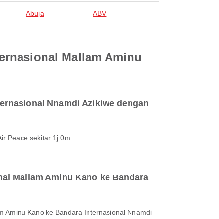
Abuja
ABV
ternasional Mallam Aminu
ternasional Nnamdi Azikiwe dengan
r Peace sekitar 1j 0m.
onal Mallam Aminu Kano ke Bandara