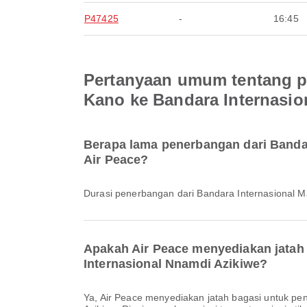
P47425
-
16:45
Pertanyaan umum tentang pe
Kano ke Bandara Internasio
Berapa lama penerbangan dari Banda
Air Peace?
Durasi penerbangan dari Bandara Internasional 
Apakah Air Peace menyediakan jatah
Internasional Nnamdi Azikiwe?
Ya, Air Peace menyediakan jatah bagasi untuk penerbangan Domestik & Internasional dari Bandara Internasional Mallam Aminu Kano ke Bandara Internasional Nnamdi