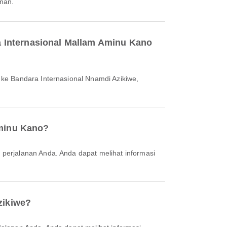
anan.
a Internasional Mallam Aminu Kano
Aminu Kano?
zikiwe?