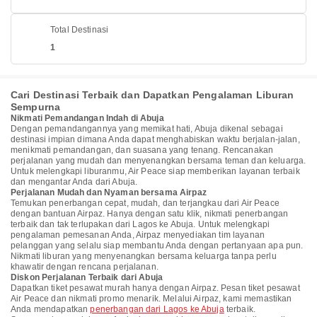
Total Destinasi
1
Cari Destinasi Terbaik dan Dapatkan Pengalaman Liburan
Sempurna
Nikmati Pemandangan Indah di Abuja
Dengan pemandangannya yang memikat hati, Abuja dikenal sebagai
destinasi impian dimana Anda dapat menghabiskan waktu berjalan-jalan,
menikmati pemandangan, dan suasana yang tenang. Rencanakan
perjalanan yang mudah dan menyenangkan bersama teman dan keluarga.
Untuk melengkapi liburanmu, Air Peace siap memberikan layanan terbaik
dan mengantar Anda dari Abuja.
Perjalanan Mudah dan Nyaman bersama Airpaz
Temukan penerbangan cepat, mudah, dan terjangkau dari Air Peace
dengan bantuan Airpaz. Hanya dengan satu klik, nikmati penerbangan
terbaik dan tak terlupakan dari Lagos ke Abuja. Untuk melengkapi
pengalaman pemesanan Anda, Airpaz menyediakan tim layanan
pelanggan yang selalu siap membantu Anda dengan pertanyaan apa pun.
Nikmati liburan yang menyenangkan bersama keluarga tanpa perlu
khawatir dengan rencana perjalanan.
Diskon Perjalanan Terbaik dari Abuja
Dapatkan tiket pesawat murah hanya dengan Airpaz. Pesan tiket pesawat
Air Peace dan nikmati promo menarik. Melalui Airpaz, kami memastikan
Anda mendapatkan
penerbangan dari Lagos ke Abuja
terbaik.