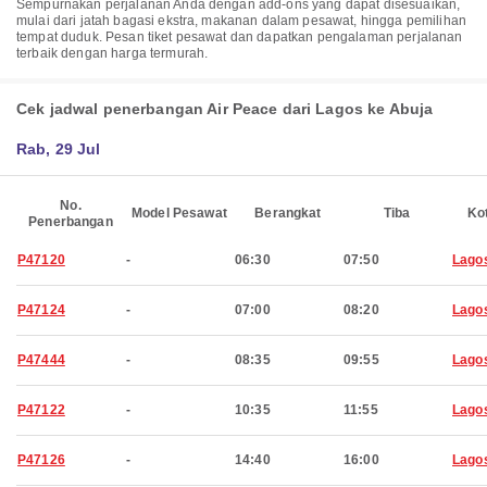
Sempurnakan perjalanan Anda dengan add-ons yang dapat disesuaikan,
mulai dari jatah bagasi ekstra, makanan dalam pesawat, hingga pemilihan
tempat duduk. Pesan tiket pesawat dan dapatkan pengalaman perjalanan
terbaik dengan harga termurah.
Cek jadwal penerbangan Air Peace dari Lagos ke Abuja
Rab, 29 Jul
No.
Model Pesawat
Berangkat
Tiba
Ko
Penerbangan
P47120
-
06:30
07:50
Lago
P47124
-
07:00
08:20
Lago
P47444
-
08:35
09:55
Lago
P47122
-
10:35
11:55
Lago
P47126
-
14:40
16:00
Lago