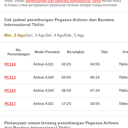
Anda. Pesan
penerbangan dari Bandara Internasional Tbilisi
murah Anda
di Airpaz untuk pengalaman perjalanan terbaik dengan harga terendah.
Cek jadwal penerbangan Pegasus Airlines dari Bandara
Internasional Tbilisi
Min, 2 Agu
Sen, 3 Agu
Sel, 4 Agu
Rab, 5 Agu
No.
Model Pesawat
Berangkat
Tiba
Ko
Penerbangan
PC319
Airbus A321
03:25
04:55
Tbilis
PC313
Airbus A320
05:05
06:35
Tbilis
PC315
Airbus A320
06:00
07:30
Tbilis
PC317
Airbus A321
17:25
18:55
Tbilis
Pertanyaan umum tentang penerbangan Pegasus Airlines
dari Bandara Internasional Tbilisi