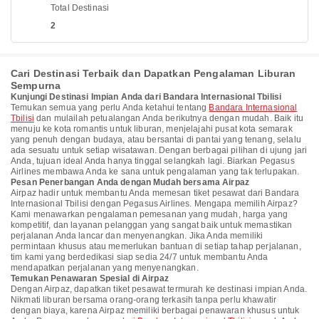
Total Destinasi
2
Cari Destinasi Terbaik dan Dapatkan Pengalaman Liburan
Sempurna
Kunjungi Destinasi Impian Anda dari Bandara Internasional Tbilisi
Temukan semua yang perlu Anda ketahui tentang
Bandara Internasional
Tbilisi
dan mulailah petualangan Anda berikutnya dengan mudah. Baik itu
menuju ke kota romantis untuk liburan, menjelajahi pusat kota semarak
yang penuh dengan budaya, atau bersantai di pantai yang tenang, selalu
ada sesuatu untuk setiap wisatawan. Dengan berbagai pilihan di ujung jari
Anda, tujuan ideal Anda hanya tinggal selangkah lagi. Biarkan Pegasus
Airlines membawa Anda ke sana untuk pengalaman yang tak terlupakan.
Pesan Penerbangan Anda dengan Mudah bersama Airpaz
Airpaz hadir untuk membantu Anda memesan tiket pesawat dari Bandara
Internasional Tbilisi dengan Pegasus Airlines. Mengapa memilih Airpaz?
Kami menawarkan pengalaman pemesanan yang mudah, harga yang
kompetitif, dan layanan pelanggan yang sangat baik untuk memastikan
perjalanan Anda lancar dan menyenangkan. Jika Anda memiliki
permintaan khusus atau memerlukan bantuan di setiap tahap perjalanan,
tim kami yang berdedikasi siap sedia 24/7 untuk membantu Anda
mendapatkan perjalanan yang menyenangkan.
Temukan Penawaran Spesial di Airpaz
Dengan Airpaz, dapatkan tiket pesawat termurah ke destinasi impian Anda.
Nikmati liburan bersama orang-orang terkasih tanpa perlu khawatir
dengan biaya, karena Airpaz memiliki berbagai penawaran khusus untuk