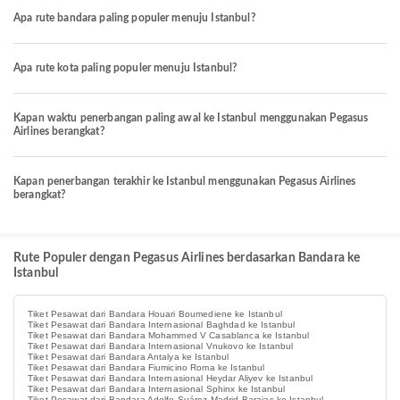
Apa rute bandara paling populer menuju Istanbul?
Apa rute kota paling populer menuju Istanbul?
Kapan waktu penerbangan paling awal ke Istanbul menggunakan Pegasus
Airlines berangkat?
Kapan penerbangan terakhir ke Istanbul menggunakan Pegasus Airlines
berangkat?
Rute Populer dengan Pegasus Airlines berdasarkan Bandara ke
Istanbul
Tiket Pesawat dari Bandara Houari Boumediene ke Istanbul
Tiket Pesawat dari Bandara Internasional Baghdad ke Istanbul
Tiket Pesawat dari Bandara Mohammed V Casablanca ke Istanbul
Tiket Pesawat dari Bandara Internasional Vnukovo ke Istanbul
Tiket Pesawat dari Bandara Antalya ke Istanbul
Tiket Pesawat dari Bandara Fiumicino Roma ke Istanbul
Tiket Pesawat dari Bandara Internasional Heydar Aliyev ke Istanbul
Tiket Pesawat dari Bandara Internasional Sphinx ke Istanbul
Tiket Pesawat dari Bandara Adolfo Suárez Madrid Barajas ke Istanbul