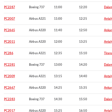
PC2287
Boeing 737
11:00
12:20
Dala
PC2007
Airbus A321
11:00
12:25
Antal
PC2665
Airbus A320
11:40
12:50
Ankar
PC2011
Airbus A320
12:00
13:25
Antal
PC286
Airbus A321
12:35
15:10
Tiran
PC2281
Boeing 737
13:00
14:20
Dala
PC2009
Airbus A321
13:15
14:40
Antal
PC2667
Airbus A320
14:25
15:35
Ankar
PC2283
Boeing 737
14:30
15:50
Dala
PC2017
Airbus A320
15:25
16:50
Antal