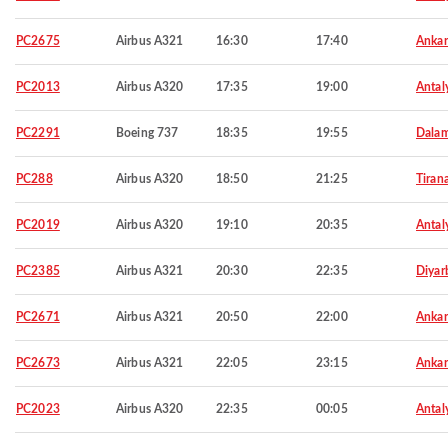
PC2675
Airbus A321
16:30
17:40
Ankar
PC2013
Airbus A320
17:35
19:00
Antal
PC2291
Boeing 737
18:35
19:55
Dala
PC288
Airbus A320
18:50
21:25
Tiran
PC2019
Airbus A320
19:10
20:35
Antal
PC2385
Airbus A321
20:30
22:35
Diyar
PC2671
Airbus A321
20:50
22:00
Ankar
PC2673
Airbus A321
22:05
23:15
Ankar
PC2023
Airbus A320
22:35
00:05
Antal