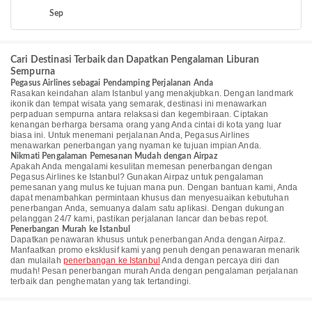
Sep
Cari Destinasi Terbaik dan Dapatkan Pengalaman Liburan
Sempurna
Pegasus Airlines sebagai Pendamping Perjalanan Anda
Rasakan keindahan alam Istanbul yang menakjubkan. Dengan landmark
ikonik dan tempat wisata yang semarak, destinasi ini menawarkan
perpaduan sempurna antara relaksasi dan kegembiraan. Ciptakan
kenangan berharga bersama orang yang Anda cintai di kota yang luar
biasa ini. Untuk menemani perjalanan Anda, Pegasus Airlines
menawarkan penerbangan yang nyaman ke tujuan impian Anda.
Nikmati Pengalaman Pemesanan Mudah dengan Airpaz
Apakah Anda mengalami kesulitan memesan penerbangan dengan
Pegasus Airlines ke Istanbul? Gunakan Airpaz untuk pengalaman
pemesanan yang mulus ke tujuan mana pun. Dengan bantuan kami, Anda
dapat menambahkan permintaan khusus dan menyesuaikan kebutuhan
penerbangan Anda, semuanya dalam satu aplikasi. Dengan dukungan
pelanggan 24/7 kami, pastikan perjalanan lancar dan bebas repot.
Penerbangan Murah ke Istanbul
Dapatkan penawaran khusus untuk penerbangan Anda dengan Airpaz.
Manfaatkan promo eksklusif kami yang penuh dengan penawaran menarik
dan mulailah
penerbangan ke Istanbul
Anda dengan percaya diri dan
mudah! Pesan penerbangan murah Anda dengan pengalaman perjalanan
terbaik dan penghematan yang tak tertandingi.