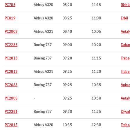
PC703
Airbus A320
08:20
11:15
Bishk
PC819
Airbus A320
08:25
11:00
Erbil
PC2003
Airbus A321
08:40
10:05
Antal
PC2285
Boeing 737
09:00
10:20
Dala
PC2813
Boeing 737
09:20
11:15
Trabz
PC2813
Airbus A321
09:25
11:20
Trabz
PC2663
Boeing 737
09:25
10:35
Ankar
PC2005
-
09:25
10:50
Antal
PC2381
Boeing 737
09:30
11:35
Diyar
PC2815
Airbus A320
10:35
12:30
Trabz