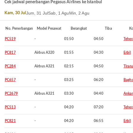
Cek jadwal penerbangan Pegasus Airlines ke Istanbul
Jum, 31 Jul
Sab, 1 Agu
Min, 2 Agu
Kam, 30 Jul
No. Penerbangan
Model Pesawat
Berangkat
Tiba
Ko
PC519
-
01:50
04:50
Teher
PC817
Airbus A320
01:55
04:30
Erbil
PC284
Airbus A321
02:15
04:50
Tiran
PC657
-
03:25
06:20
Bagh
PC2679
Airbus A321
03:30
04:40
Ankar
PC513
-
04:20
07:20
Teher
PC821
-
04:20
06:55
Erbil