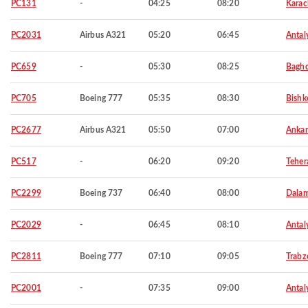
PC131
-
04:25
08:20
Karac
PC2031
Airbus A321
05:20
06:45
Antal
PC659
-
05:30
08:25
Bagh
PC705
Boeing 777
05:35
08:30
Bishk
PC2677
Airbus A321
05:50
07:00
Ankar
PC517
-
06:20
09:20
Teher
PC2299
Boeing 737
06:40
08:00
Dala
PC2029
-
06:45
08:10
Antal
PC2811
Boeing 777
07:10
09:05
Trabz
PC2001
-
07:35
09:00
Antal