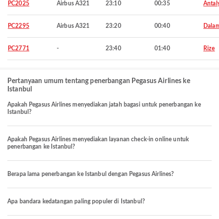
PC2025
Airbus A321
23:10
00:35
Antal
PC2295
Airbus A321
23:20
00:40
Dala
PC2771
-
23:40
01:40
Rize
Pertanyaan umum tentang penerbangan Pegasus Airlines ke
Istanbul
Apakah Pegasus Airlines menyediakan jatah bagasi untuk penerbangan ke
Istanbul?
Apakah Pegasus Airlines menyediakan layanan check-in online untuk
penerbangan ke Istanbul?
Berapa lama penerbangan ke Istanbul dengan Pegasus Airlines?
Apa bandara kedatangan paling populer di Istanbul?