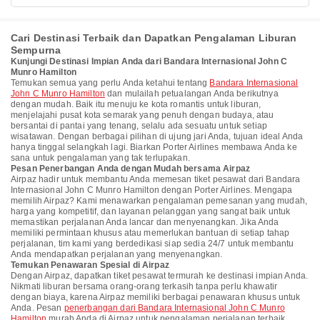
Cari Destinasi Terbaik dan Dapatkan Pengalaman Liburan
Sempurna
Kunjungi Destinasi Impian Anda dari Bandara Internasional John C
Munro Hamilton
Temukan semua yang perlu Anda ketahui tentang
Bandara Internasional
John C Munro Hamilton
dan mulailah petualangan Anda berikutnya
dengan mudah. Baik itu menuju ke kota romantis untuk liburan,
menjelajahi pusat kota semarak yang penuh dengan budaya, atau
bersantai di pantai yang tenang, selalu ada sesuatu untuk setiap
wisatawan. Dengan berbagai pilihan di ujung jari Anda, tujuan ideal Anda
hanya tinggal selangkah lagi. Biarkan Porter Airlines membawa Anda ke
sana untuk pengalaman yang tak terlupakan.
Pesan Penerbangan Anda dengan Mudah bersama Airpaz
Airpaz hadir untuk membantu Anda memesan tiket pesawat dari Bandara
Internasional John C Munro Hamilton dengan Porter Airlines. Mengapa
memilih Airpaz? Kami menawarkan pengalaman pemesanan yang mudah,
harga yang kompetitif, dan layanan pelanggan yang sangat baik untuk
memastikan perjalanan Anda lancar dan menyenangkan. Jika Anda
memiliki permintaan khusus atau memerlukan bantuan di setiap tahap
perjalanan, tim kami yang berdedikasi siap sedia 24/7 untuk membantu
Anda mendapatkan perjalanan yang menyenangkan.
Temukan Penawaran Spesial di Airpaz
Dengan Airpaz, dapatkan tiket pesawat termurah ke destinasi impian Anda.
Nikmati liburan bersama orang-orang terkasih tanpa perlu khawatir
dengan biaya, karena Airpaz memiliki berbagai penawaran khusus untuk
Anda. Pesan
penerbangan dari Bandara Internasional John C Munro
Hamilton
murah Anda di Airpaz untuk pengalaman perjalanan terbaik