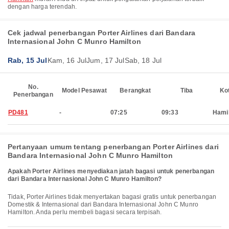
dengan harga terendah.
Cek jadwal penerbangan Porter Airlines dari Bandara
Internasional John C Munro Hamilton
Rab, 15 Jul
Kam, 16 Jul
Jum, 17 Jul
Sab, 18 Jul
No.
Model Pesawat
Berangkat
Tiba
Ko
Penerbangan
PD481
-
07:25
09:33
Hami
Pertanyaan umum tentang penerbangan Porter Airlines dari
Bandara Internasional John C Munro Hamilton
Apakah Porter Airlines menyediakan jatah bagasi untuk penerbangan
dari Bandara Internasional John C Munro Hamilton?
Tidak, Porter Airlines tidak menyertakan bagasi gratis untuk penerbangan
Domestik & Internasional dari Bandara Internasional John C Munro
Hamilton. Anda perlu membeli bagasi secara terpisah.