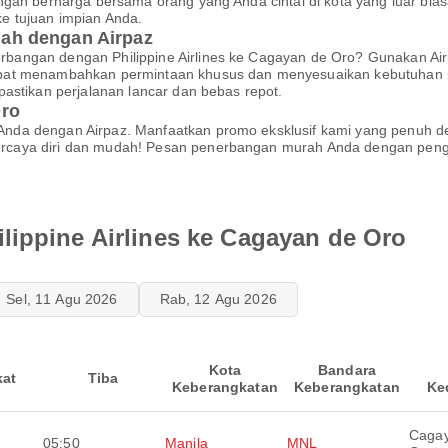
gan berharga bersama orang yang Anda cintai di kota yang luar bias
e tujuan impian Anda.
ah dengan Airpaz
bangan dengan Philippine Airlines ke Cagayan de Oro? Gunakan A
apat menambahkan permintaan khusus dan menyesuaikan kebutuhan
astikan perjalanan lancar dan bebas repot.
Oro
nda dengan Airpaz. Manfaatkan promo eksklusif kami yang penuh d
caya diri dan mudah! Pesan penerbangan murah Anda dengan peng
lippine Airlines ke Cagayan de Oro
Sel, 11 Agu 2026
Rab, 12 Agu 2026
Kota
Bandara
kat
Tiba
Keberangkatan
Keberangkatan
Ke
Caga
05:50
Manila
MNL