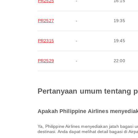
PR2525
-
16:15
PR2527
-
19:35
PR2315
-
19:45
PR2529
-
22:00
Pertanyaan umum tentang pe
Apakah Philippine Airlines menyedia
Ya, Philippine Airlines menyediakan jatah bagasi untuk penerbangan Domestik & Internasional ke Cagayan de Oro. Rinciannya berbeda tergantung jenis tiket dan
destinasi. Anda dapat melihat detail bagasi di Ai