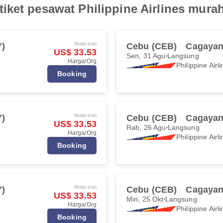
iket pesawat Philippine Airlines mura
Mulai dari
Y)
Cebu (CEB)
Cagayan
US$ 33.53
Sen, 31 Agu
Langsung
Harga/Org
Philippine Airl
Booking
Mulai dari
Y)
Cebu (CEB)
Cagayan
US$ 33.53
Rab, 26 Agu
Langsung
Harga/Org
Philippine Airl
Booking
Mulai dari
Y)
Cebu (CEB)
Cagayan
US$ 33.53
Min, 25 Okt
Langsung
Harga/Org
Philippine Airl
Booking