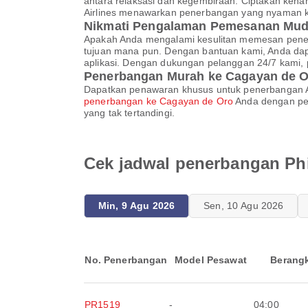
antara relaksasi dan kegembiraan. Ciptakan kenan
Airlines menawarkan penerbangan yang nyaman k
Nikmati Pengalaman Pemesanan Mud
Apakah Anda mengalami kesulitan memesan pener
tujuan mana pun. Dengan bantuan kami, Anda d
aplikasi. Dengan dukungan pelanggan 24/7 kami, p
Penerbangan Murah ke Cagayan de 
Dapatkan penawaran khusus untuk penerbangan A
penerbangan ke Cagayan de Oro
Anda dengan per
yang tak tertandingi.
Cek jadwal penerbangan Phi
Min, 9 Agu 2026
Sen, 10 Agu 2026
No. Penerbangan
Model Pesawat
Berang
PR1519
-
04:00