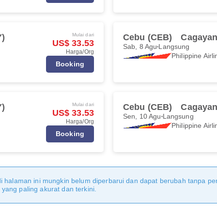
Mulai dari
Y)
Cebu (CEB)
Cagayan
US$ 33.53
Sab, 8 Agu
Langsung
Harga/Org
Philippine Airl
Booking
Mulai dari
Y)
Cebu (CEB)
Cagayan
US$ 33.53
Sen, 10 Agu
Langsung
Harga/Org
Philippine Airl
Booking
di halaman ini mungkin belum diperbarui dan dapat berubah tanpa 
ang paling akurat dan terkini.