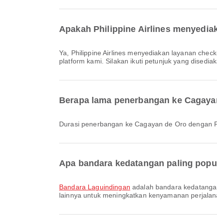
Apakah Philippine Airlines menyedia
Ya, Philippine Airlines menyediakan layanan check-in online untuk penerbangan ke Cagayan de Oro, sehingga Anda bisa melakukan check-in dengan mudah melalui
platform kami. Silakan ikuti petunjuk yang disedia
Berapa lama penerbangan ke Cagayan
Durasi penerbangan ke Cagayan de Oro dengan Phi
Apa bandara kedatangan paling popu
Bandara Laguindingan
adalah bandara kedatangan 
lainnya untuk meningkatkan kenyamanan perjalanan