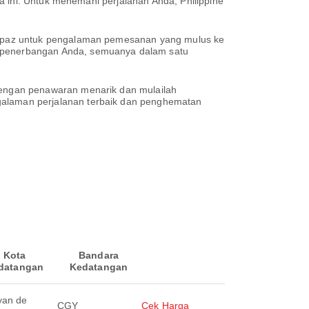
a ini. Untuk menemani perjalanan Anda, Philippine
irpaz untuk pengalaman pemesanan yang mulus ke
 penerbangan Anda, semuanya dalam satu
engan penawaran menarik dan mulailah
alaman perjalanan terbaik dan penghematan
Kota
Bandara
datangan
Kedatangan
yan de
CGY
Cek Harga