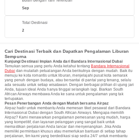
Bulan dengan Tarif Terendah
Sep
Total Destinasi
2
Cari Destinasi Terbaik dan Dapatkan Pengalaman Liburan
Sempurna
Kunjungi Destinasi Impian Anda dari Bandara Internasional Dubai
Temukan semua yang perlu Anda ketahui tentang
Bandara Internasional
Dubai
dan mulailah petualangan Anda berikutnya dengan mudah. Baik itu
menuju ke kota romantis untuk liburan, menjelajahi pusat kota semarak
yang penuh dengan budaya, atau bersantai di pantai yang tenang, selalu
ada sesuatu untuk setiap wisatawan. Dengan berbagai pilihan di ujung jari
Anda, tujuan ideal Anda hanya tinggal selangkah lagi. Biarkan South
African Airways membawa Anda ke sana untuk pengalaman yang tak
terlupakan.
Pesan Penerbangan Anda dengan Mudah bersama Airpaz
Airpaz hadir untuk membantu Anda memesan tiket pesawat dari Bandara
Internasional Dubai dengan South African Airways. Mengapa memilih
Airpaz? Kami menawarkan pengalaman pemesanan yang mudah, harga
yang kompetitif, dan layanan pelanggan yang sangat baik untuk
memastikan perjalanan Anda lancar dan menyenangkan. Jika Anda
memiliki permintaan khusus atau memerlukan bantuan di setiap tahap
perjalanan, tim kami yang berdedikasi siap sedia 24/7 untuk membantu