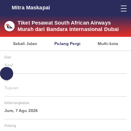
Mitra Maskapai
Tiket Pesawat South African Airways
Murah dari Bandara Internasional Dubai
Sekali Jalan
Pulang Pergi
Multi-kota
Dari
Asal
Ke
Tujuan
Keberangkatan
Jum, 7 Agu 2026
Pulang