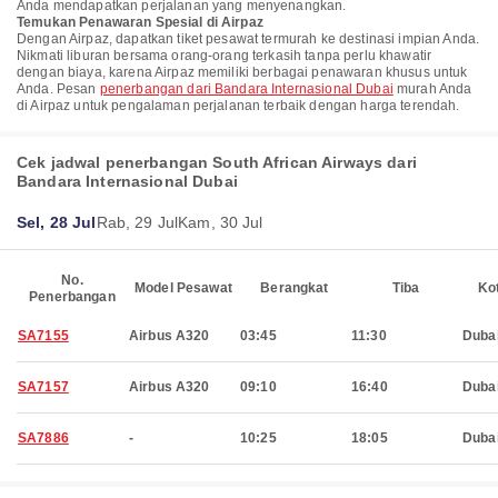
Anda mendapatkan perjalanan yang menyenangkan.
Temukan Penawaran Spesial di Airpaz
Dengan Airpaz, dapatkan tiket pesawat termurah ke destinasi impian Anda.
Nikmati liburan bersama orang-orang terkasih tanpa perlu khawatir
dengan biaya, karena Airpaz memiliki berbagai penawaran khusus untuk
Anda. Pesan
penerbangan dari Bandara Internasional Dubai
murah Anda
di Airpaz untuk pengalaman perjalanan terbaik dengan harga terendah.
Cek jadwal penerbangan South African Airways dari
Bandara Internasional Dubai
Sel, 28 Jul
Rab, 29 Jul
Kam, 30 Jul
No.
Model Pesawat
Berangkat
Tiba
Ko
Penerbangan
SA7155
Airbus A320
03:45
11:30
Duba
SA7157
Airbus A320
09:10
16:40
Duba
SA7886
-
10:25
18:05
Duba