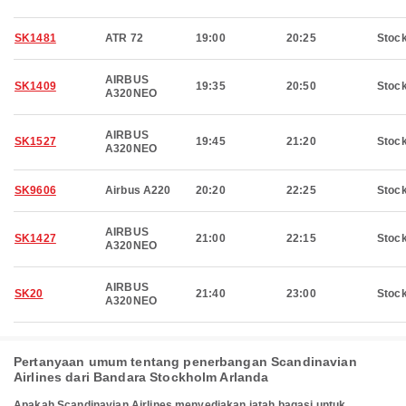
SK1481
ATR 72
19:00
20:25
Stoc
AIRBUS
SK1409
19:35
20:50
Stoc
A320NEO
AIRBUS
SK1527
19:45
21:20
Stoc
A320NEO
SK9606
Airbus A220
20:20
22:25
Stoc
AIRBUS
SK1427
21:00
22:15
Stoc
A320NEO
AIRBUS
SK20
21:40
23:00
Stoc
A320NEO
Pertanyaan umum tentang penerbangan Scandinavian
Airlines dari Bandara Stockholm Arlanda
Apakah Scandinavian Airlines menyediakan jatah bagasi untuk