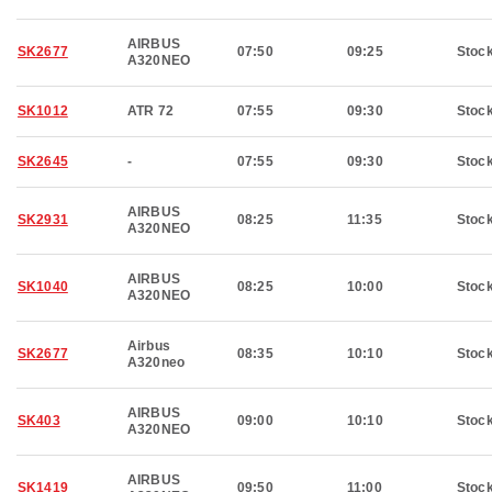
AIRBUS
SK2677
07:50
09:25
Stoc
A320NEO
SK1012
ATR 72
07:55
09:30
Stoc
SK2645
-
07:55
09:30
Stoc
AIRBUS
SK2931
08:25
11:35
Stoc
A320NEO
AIRBUS
SK1040
08:25
10:00
Stoc
A320NEO
Airbus
SK2677
08:35
10:10
Stoc
A320neo
AIRBUS
SK403
09:00
10:10
Stoc
A320NEO
AIRBUS
SK1419
09:50
11:00
Stoc