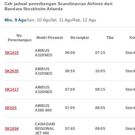
Cek jadwal penerbangan Scandinavian Airlines dari
Bandara Stockholm Arlanda
Min, 9 Agu
Sen, 10 Agu
Sel, 11 Agu
Rab, 12 Agu
No.
Model Pesawat
Berangkat
Tiba
Ko
Penerbangan
AIRBUS
SK1415
06:00
07:15
Stoc
A320NEO
AIRBUS
SK2935
06:55
10:05
Stoc
A320NEO
AIRBUS
SK1417
07:00
08:15
Stoc
A320NEO
AIRBUS
SK525
07:05
08:55
Stoc
A380-800
CANADAIR
SK1004
REGIONAL
07:45
09:05
Stoc
JET 900