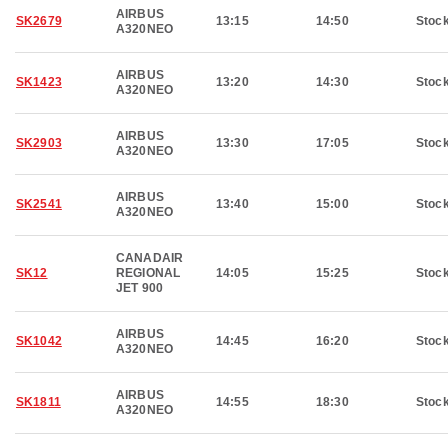
AIRBUS
SK2679
13:15
14:50
Stoc
A320NEO
AIRBUS
SK1423
13:20
14:30
Stoc
A320NEO
AIRBUS
SK2903
13:30
17:05
Stoc
A320NEO
AIRBUS
SK2541
13:40
15:00
Stoc
A320NEO
CANADAIR
SK12
REGIONAL
14:05
15:25
Stoc
JET 900
AIRBUS
SK1042
14:45
16:20
Stoc
A320NEO
AIRBUS
SK1811
14:55
18:30
Stoc
A320NEO