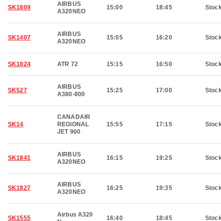
AIRBUS
SK1809
15:00
18:45
Stoc
A320NEO
AIRBUS
SK1407
15:05
16:20
Stoc
A320NEO
SK1024
ATR 72
15:15
16:50
Stoc
AIRBUS
SK527
15:25
17:00
Stoc
A380-800
CANADAIR
SK14
REGIONAL
15:55
17:15
Stoc
JET 900
AIRBUS
SK1841
16:15
19:25
Stoc
A320NEO
AIRBUS
SK1827
16:25
19:35
Stoc
A320NEO
Airbus A320
SK1555
16:40
18:45
Stoc