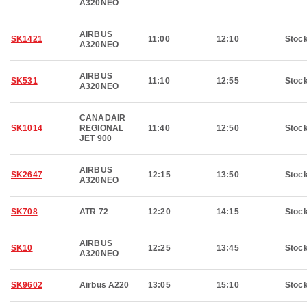
A320NEO
AIRBUS
SK1421
11:00
12:10
Stoc
A320NEO
AIRBUS
SK531
11:10
12:55
Stoc
A320NEO
CANADAIR
SK1014
REGIONAL
11:40
12:50
Stoc
JET 900
AIRBUS
SK2647
12:15
13:50
Stoc
A320NEO
SK708
ATR 72
12:20
14:15
Stoc
AIRBUS
SK10
12:25
13:45
Stoc
A320NEO
SK9602
Airbus A220
13:05
15:10
Stoc