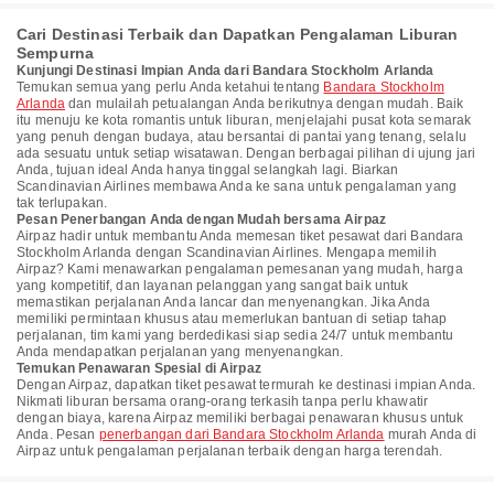
Cari Destinasi Terbaik dan Dapatkan Pengalaman Liburan
Sempurna
Kunjungi Destinasi Impian Anda dari Bandara Stockholm Arlanda
Temukan semua yang perlu Anda ketahui tentang
Bandara Stockholm
Arlanda
dan mulailah petualangan Anda berikutnya dengan mudah. Baik
itu menuju ke kota romantis untuk liburan, menjelajahi pusat kota semarak
yang penuh dengan budaya, atau bersantai di pantai yang tenang, selalu
ada sesuatu untuk setiap wisatawan. Dengan berbagai pilihan di ujung jari
Anda, tujuan ideal Anda hanya tinggal selangkah lagi. Biarkan
Scandinavian Airlines membawa Anda ke sana untuk pengalaman yang
tak terlupakan.
Pesan Penerbangan Anda dengan Mudah bersama Airpaz
Airpaz hadir untuk membantu Anda memesan tiket pesawat dari Bandara
Stockholm Arlanda dengan Scandinavian Airlines. Mengapa memilih
Airpaz? Kami menawarkan pengalaman pemesanan yang mudah, harga
yang kompetitif, dan layanan pelanggan yang sangat baik untuk
memastikan perjalanan Anda lancar dan menyenangkan. Jika Anda
memiliki permintaan khusus atau memerlukan bantuan di setiap tahap
perjalanan, tim kami yang berdedikasi siap sedia 24/7 untuk membantu
Anda mendapatkan perjalanan yang menyenangkan.
Temukan Penawaran Spesial di Airpaz
Dengan Airpaz, dapatkan tiket pesawat termurah ke destinasi impian Anda.
Nikmati liburan bersama orang-orang terkasih tanpa perlu khawatir
dengan biaya, karena Airpaz memiliki berbagai penawaran khusus untuk
Anda. Pesan
penerbangan dari Bandara Stockholm Arlanda
murah Anda di
Airpaz untuk pengalaman perjalanan terbaik dengan harga terendah.