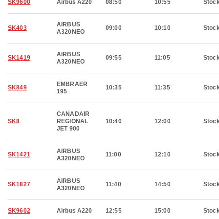
SK9600
Airbus A220
08:50
10:55
Stoc
AIRBUS
SK403
09:00
10:10
Stoc
A320NEO
AIRBUS
SK1419
09:55
11:05
Stoc
A320NEO
EMBRAER
SK849
10:35
11:35
Stoc
195
CANADAIR
SK8
REGIONAL
10:40
12:00
Stoc
JET 900
AIRBUS
SK1421
11:00
12:10
Stoc
A320NEO
AIRBUS
SK1827
11:40
14:50
Stoc
A320NEO
SK9602
Airbus A220
12:55
15:00
Stoc