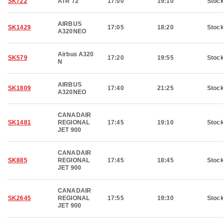
SK722
ATR 72
17:00
19:10
Stoc
AIRBUS
SK1429
17:05
18:20
Stoc
A320NEO
Airbus A320
SK579
17:20
19:55
Stoc
N
AIRBUS
SK1809
17:40
21:25
Stoc
A320NEO
CANADAIR
SK1481
REGIONAL
17:45
19:10
Stoc
JET 900
CANADAIR
SK885
REGIONAL
17:45
18:45
Stoc
JET 900
CANADAIR
SK2645
REGIONAL
17:55
19:30
Stoc
JET 900