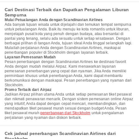
Cari Destinasi Terbaik dan Dapatkan Pengalaman Liburan
Sempurna
Mulai Petualangan Anda dengan Scandinavian Airlines
Ada banyak tujuan wisata untuk dijelajahi dan temukan tempat sempurna
untuk petualangan Anda. Baik itu menuju ke kota romantis untuk liburan,
menjelajah pusat kota yang penuh dengan budaya, atau bersantai di
pantai yang tenang, selalu ada sesuatu untuk setiap wisatawan. Dengan
berbagai pilihan di tangan Anda, tujuan ideal Anda tinggal selangkah lagi.
Mulailah perjalanan Anda dengan Scandinavian Airlines, maskapai
penerbangan populer di Stockholm dengan layanan terbaik.
Layanan Pemesanan Mudah
Pesan penerbangan dengan Scandinavian Airlines ke destinasi favorit
Anda dengan mudah melalui Airpaz. Kami menawarkan layanan
pemesanan penerbangan yang cepat dan nyaman. Jika Anda memiliki
permintaan khusus untuk penerbangan Anda, kami dapat membantu
berkomunikasi dengan maskapai. Pesan penerbangan yang nyaman dari
Stockholm.
Promo Terbaik dari Airpaz
Jadikan Airpaz pilihan utama Anda untuk setiap pemesanan tiket pesawat
dan nikmati penawaran menarik. Dengan sistem pemesanan online Airpaz
yang intuitif, Anda dapat dengan cepat mencari, membandingkan, dan
mendapatkan tiket pesawat murah sesuai dengan budget Anda. Pesan
tiket pesawat murah
penerbangan dari Stockholm
untuk pengalaman
perjalanan yang nyaman dan diskon terbaik.
Cek jadwal penerbangan Scandinavian Airlines dari
Stockholm