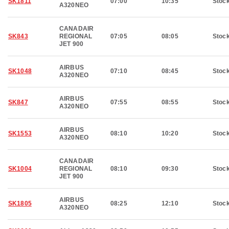
SK1811
07:00
10:35
Stoc
A320NEO
CANADAIR
SK843
REGIONAL
07:05
08:05
Stoc
JET 900
AIRBUS
SK1048
07:10
08:45
Stoc
A320NEO
AIRBUS
SK847
07:55
08:55
Stoc
A320NEO
AIRBUS
SK1553
08:10
10:20
Stoc
A320NEO
CANADAIR
SK1004
REGIONAL
08:10
09:30
Stoc
JET 900
AIRBUS
SK1805
08:25
12:10
Stoc
A320NEO