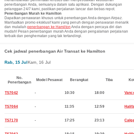
menambahkan permintaan khusus dan menyesuaikan kebutuhan
penerbangan Anda, semuanya dalam satu aplikasi. Dengan dukungan
pelanggan 24/7 kami, pastikan perjalanan lancar dan bebas repot.
Penerbangan Murah ke Hamilton
Dapatkan penawaran khusus untuk penerbangan Anda dengan Airpaz.
Manfaatkan promo eksklusif kami yang penuh dengan penawaran menarik
dan mulailah
penerbangan ke Hamilton
Anda dengan percaya diri dan
mudah! Pesan penerbangan murah Anda dengan pengalaman perjalanan
terbaik dan penghematan yang tak tertandingi.
Cek jadwal penerbangan Air Transat ke Hamilton
Rab, 15 Jul
Kam, 16 Jul
No.
Model Pesawat
Berangkat
Tiba
Ko
Penerbangan
TS7042
-
10:30
18:00
Vanc
TS7064
-
11:35
12:59
Halif
TS7170
-
17:25
23:13
Calg