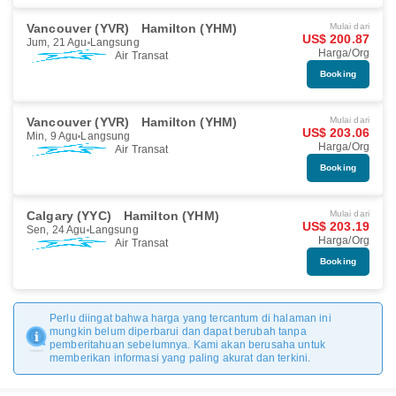
Vancouver (YVR)
Hamilton (YHM)
Mulai dari
US$ 200.87
Jum, 21 Agu
Langsung
Harga/Org
Air Transat
Booking
Vancouver (YVR)
Hamilton (YHM)
Mulai dari
US$ 203.06
Min, 9 Agu
Langsung
Harga/Org
Air Transat
Booking
Calgary (YYC)
Hamilton (YHM)
Mulai dari
US$ 203.19
Sen, 24 Agu
Langsung
Harga/Org
Air Transat
Booking
Perlu diingat bahwa harga yang tercantum di halaman ini
mungkin belum diperbarui dan dapat berubah tanpa
pemberitahuan sebelumnya. Kami akan berusaha untuk
memberikan informasi yang paling akurat dan terkini.