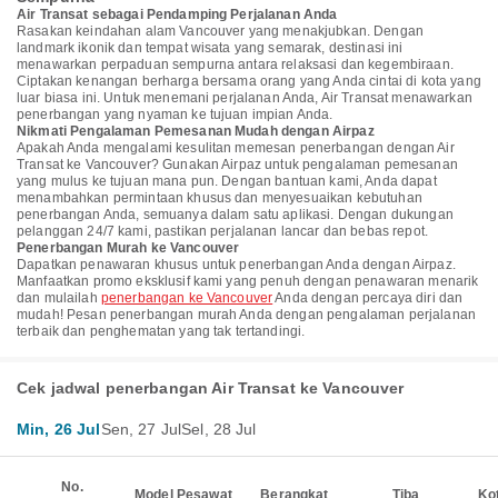
Air Transat sebagai Pendamping Perjalanan Anda
Rasakan keindahan alam Vancouver yang menakjubkan. Dengan
landmark ikonik dan tempat wisata yang semarak, destinasi ini
menawarkan perpaduan sempurna antara relaksasi dan kegembiraan.
Ciptakan kenangan berharga bersama orang yang Anda cintai di kota yang
luar biasa ini. Untuk menemani perjalanan Anda, Air Transat menawarkan
penerbangan yang nyaman ke tujuan impian Anda.
Nikmati Pengalaman Pemesanan Mudah dengan Airpaz
Apakah Anda mengalami kesulitan memesan penerbangan dengan Air
Transat ke Vancouver? Gunakan Airpaz untuk pengalaman pemesanan
yang mulus ke tujuan mana pun. Dengan bantuan kami, Anda dapat
menambahkan permintaan khusus dan menyesuaikan kebutuhan
penerbangan Anda, semuanya dalam satu aplikasi. Dengan dukungan
pelanggan 24/7 kami, pastikan perjalanan lancar dan bebas repot.
Penerbangan Murah ke Vancouver
Dapatkan penawaran khusus untuk penerbangan Anda dengan Airpaz.
Manfaatkan promo eksklusif kami yang penuh dengan penawaran menarik
dan mulailah
penerbangan ke Vancouver
Anda dengan percaya diri dan
mudah! Pesan penerbangan murah Anda dengan pengalaman perjalanan
terbaik dan penghematan yang tak tertandingi.
Cek jadwal penerbangan Air Transat ke Vancouver
Min, 26 Jul
Sen, 27 Jul
Sel, 28 Jul
No.
Model Pesawat
Berangkat
Tiba
Ko