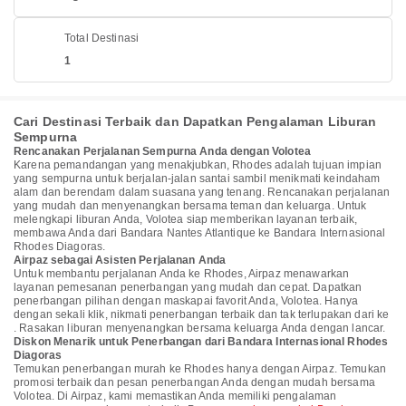
Total Destinasi
1
Cari Destinasi Terbaik dan Dapatkan Pengalaman Liburan
Sempurna
Rencanakan Perjalanan Sempurna Anda dengan Volotea
Karena pemandangan yang menakjubkan, Rhodes adalah tujuan impian
yang sempurna untuk berjalan-jalan santai sambil menikmati keindaham
alam dan berendam dalam suasana yang tenang. Rencanakan perjalanan
yang mudah dan menyenangkan bersama teman dan keluarga. Untuk
melengkapi liburan Anda, Volotea siap memberikan layanan terbaik,
membawa Anda dari Bandara Nantes Atlantique ke Bandara Internasional
Rhodes Diagoras.
Airpaz sebagai Asisten Perjalanan Anda
Untuk membantu perjalanan Anda ke Rhodes, Airpaz menawarkan
layanan pemesanan penerbangan yang mudah dan cepat. Dapatkan
penerbangan pilihan dengan maskapai favorit Anda, Volotea. Hanya
dengan sekali klik, nikmati penerbangan terbaik dan tak terlupakan dari ke
. Rasakan liburan menyenangkan bersama keluarga Anda dengan lancar.
Diskon Menarik untuk Penerbangan dari Bandara Internasional Rhodes
Diagoras
Temukan penerbangan murah ke Rhodes hanya dengan Airpaz. Temukan
promosi terbaik dan pesan penerbangan Anda dengan mudah bersama
Volotea. Di Airpaz, kami memastikan Anda memiliki pengalaman