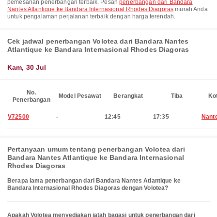
pemesanan penerbangan terbaik. Pesan
penerbangan dari Bandara
Nantes Atlantique ke Bandara Internasional Rhodes Diagoras
murah Anda
untuk pengalaman perjalanan terbaik dengan harga terendah.
Cek jadwal penerbangan Volotea dari Bandara Nantes
Atlantique ke Bandara Internasional Rhodes Diagoras
Kam, 30 Jul
No.
Model Pesawat
Berangkat
Tiba
Ko
Penerbangan
V72500
-
12:45
17:35
Nant
Pertanyaan umum tentang penerbangan Volotea dari
Bandara Nantes Atlantique ke Bandara Internasional
Rhodes Diagoras
Berapa lama penerbangan dari Bandara Nantes Atlantique ke
Bandara Internasional Rhodes Diagoras dengan Volotea?
Apakah Volotea menyediakan jatah bagasi untuk penerbangan dari