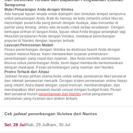
Sempurna
Mulai Petualangan Anda dengan Volotea
Ada banyak tujuan wisata untuk dijelajahi dan temukan tempat sempurna
untuk petualangan Anda. Baik itu menuju ke kota romantis untuk liburan,
menjelajah pusat kota yang penuh dengan budaya, atau bersantai di
pantai yang tenang, selalu ada sesuatu untuk setiap wisatawan. Dengan
berbagai pilihan di tangan Anda, tujuan ideal Anda tinggal selangkah lagi.
Mulailah perjalanan Anda dengan Volotea, maskapai penerbangan
populer di Nantes dengan layanan terbaik.
Layanan Pemesanan Mudah
Pesan penerbangan dengan Volotea ke destinasi favorit Anda dengan
mudah melalui Airpaz. Kami menawarkan layanan pemesanan
penerbangan yang cepat dan nyaman. Jika Anda memiliki permintaan
khusus untuk penerbangan Anda, kami dapat membantu berkomunikasi
dengan maskapai. Pesan penerbangan yang nyaman dari Nantes.
Promo Terbaik dari Airpaz
Jadikan Airpaz pilihan utama Anda untuk setiap pemesanan tiket pesawat
dan nikmati penawaran menarik. Dengan sistem pemesanan online Airpaz
yang intuitif, Anda dapat dengan cepat mencari, membandingkan, dan
mendapatkan tiket pesawat murah sesuai dengan budget Anda. Pesan
tiket pesawat murah
penerbangan dari Nantes
untuk pengalaman
perjalanan yang nyaman dan diskon terbaik.
Cek jadwal penerbangan Volotea dari Nantes
Sel, 28 Jul
Rab, 29 Jul
Kam, 30 Jul