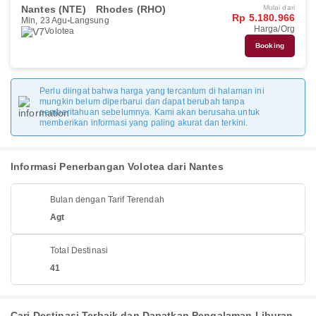
Nantes (NTE)
Rhodes (RHO)
Mulai dari
Rp 5.180.966
Min, 23 Agu
Langsung
Harga/Org
Volotea
Booking
Perlu diingat bahwa harga yang tercantum di halaman ini
mungkin belum diperbarui dan dapat berubah tanpa
pemberitahuan sebelumnya. Kami akan berusaha untuk
memberikan informasi yang paling akurat dan terkini.
Informasi Penerbangan Volotea dari Nantes
Bulan dengan Tarif Terendah
Agt
Total Destinasi
41
Cari Destinasi Terbaik dan Dapatkan Pengalaman Liburan