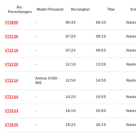
No.
Model Pesawat
Berangkat
Tiba
Ko
Penerbangan
V72800
-
06:45
08:30
Nant
V72106
-
07:20
09:10
Nant
V72216
-
07:25
09:55
Nant
V72220
-
12:10
13:20
Nant
Airbus A350-
V72214
12:50
14:55
Nant
900
V72164
-
14:25
15:55
Nant
V72024
-
18:10
20:00
Nant
V72830
-
18:25
20:10
Nant