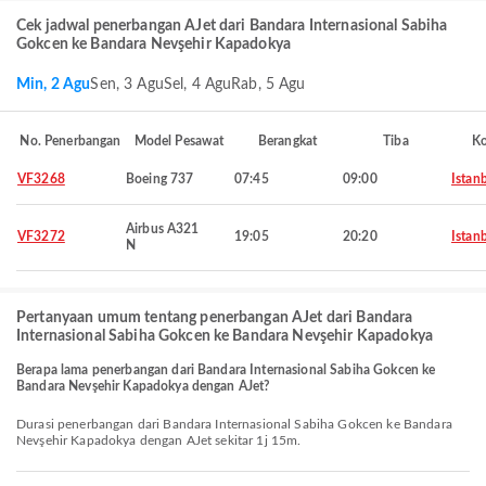
Cek jadwal penerbangan AJet dari Bandara Internasional Sabiha
Gokcen ke Bandara Nevşehir Kapadokya
Min, 2 Agu
Sen, 3 Agu
Sel, 4 Agu
Rab, 5 Agu
No. Penerbangan
Model Pesawat
Berangkat
Tiba
Ko
VF3268
Boeing 737
07:45
09:00
Istan
Airbus A321
VF3272
19:05
20:20
Istan
N
Pertanyaan umum tentang penerbangan AJet dari Bandara
Internasional Sabiha Gokcen ke Bandara Nevşehir Kapadokya
Berapa lama penerbangan dari Bandara Internasional Sabiha Gokcen ke
Bandara Nevşehir Kapadokya dengan AJet?
Durasi penerbangan dari Bandara Internasional Sabiha Gokcen ke Bandara
Nevşehir Kapadokya dengan AJet sekitar 1j 15m.