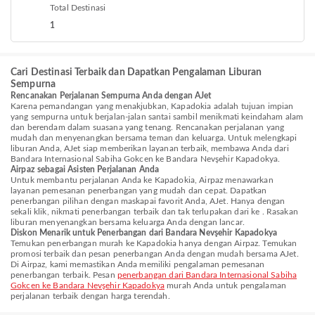
Total Destinasi
1
Cari Destinasi Terbaik dan Dapatkan Pengalaman Liburan
Sempurna
Rencanakan Perjalanan Sempurna Anda dengan AJet
Karena pemandangan yang menakjubkan, Kapadokia adalah tujuan impian
yang sempurna untuk berjalan-jalan santai sambil menikmati keindaham alam
dan berendam dalam suasana yang tenang. Rencanakan perjalanan yang
mudah dan menyenangkan bersama teman dan keluarga. Untuk melengkapi
liburan Anda, AJet siap memberikan layanan terbaik, membawa Anda dari
Bandara Internasional Sabiha Gokcen ke Bandara Nevşehir Kapadokya.
Airpaz sebagai Asisten Perjalanan Anda
Untuk membantu perjalanan Anda ke Kapadokia, Airpaz menawarkan
layanan pemesanan penerbangan yang mudah dan cepat. Dapatkan
penerbangan pilihan dengan maskapai favorit Anda, AJet. Hanya dengan
sekali klik, nikmati penerbangan terbaik dan tak terlupakan dari ke . Rasakan
liburan menyenangkan bersama keluarga Anda dengan lancar.
Diskon Menarik untuk Penerbangan dari Bandara Nevşehir Kapadokya
Temukan penerbangan murah ke Kapadokia hanya dengan Airpaz. Temukan
promosi terbaik dan pesan penerbangan Anda dengan mudah bersama AJet.
Di Airpaz, kami memastikan Anda memiliki pengalaman pemesanan
penerbangan terbaik. Pesan
penerbangan dari Bandara Internasional Sabiha
Gokcen ke Bandara Nevşehir Kapadokya
murah Anda untuk pengalaman
perjalanan terbaik dengan harga terendah.