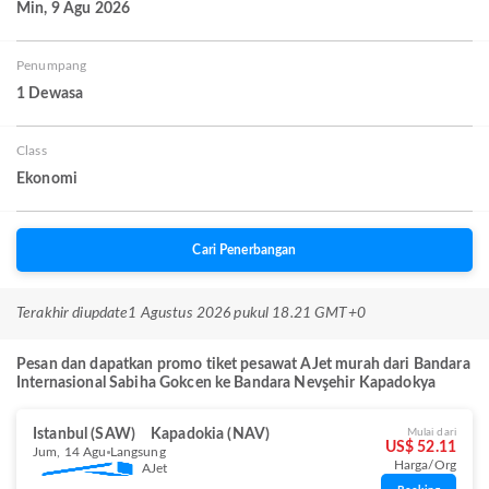
Min, 9 Agu 2026
Penumpang
1 Dewasa
Class
Ekonomi
Cari Penerbangan
Terakhir diupdate
1 Agustus 2026 pukul 18.21 GMT+0
Pesan dan dapatkan promo tiket pesawat AJet murah dari Bandara
Internasional Sabiha Gokcen ke Bandara Nevşehir Kapadokya
Istanbul (SAW)
Kapadokia (NAV)
Mulai dari
US$ 52.11
Jum, 14 Agu
Langsung
Harga/Org
AJet