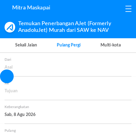
Mitra Maskapai
Temukan Penerbangan AJet (Formerly
AnadoluJet) Murah dari SAW ke NAV
Sekali Jalan
Pulang Pergi
Multi-kota
Dari
Asal
Ke
Tujuan
Keberangkatan
Sab, 8 Agu 2026
Pulang