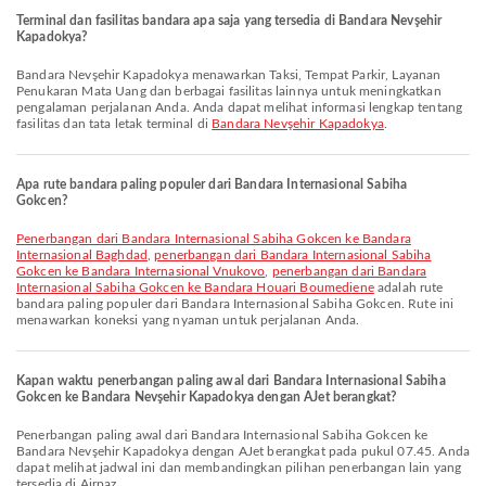
Terminal dan fasilitas bandara apa saja yang tersedia di Bandara Nevşehir
Kapadokya?
Bandara Nevşehir Kapadokya menawarkan Taksi, Tempat Parkir, Layanan
Penukaran Mata Uang dan berbagai fasilitas lainnya untuk meningkatkan
pengalaman perjalanan Anda. Anda dapat melihat informasi lengkap tentang
fasilitas dan tata letak terminal di
Bandara Nevşehir Kapadokya
.
Apa rute bandara paling populer dari Bandara Internasional Sabiha
Gokcen?
penerbangan dari Bandara Internasional Sabiha Gokcen ke Bandara
Internasional Baghdad
,
penerbangan dari Bandara Internasional Sabiha
Gokcen ke Bandara Internasional Vnukovo
,
penerbangan dari Bandara
Internasional Sabiha Gokcen ke Bandara Houari Boumediene
adalah rute
bandara paling populer dari Bandara Internasional Sabiha Gokcen. Rute ini
menawarkan koneksi yang nyaman untuk perjalanan Anda.
Kapan waktu penerbangan paling awal dari Bandara Internasional Sabiha
Gokcen ke Bandara Nevşehir Kapadokya dengan AJet berangkat?
Penerbangan paling awal dari Bandara Internasional Sabiha Gokcen ke
Bandara Nevşehir Kapadokya dengan AJet berangkat pada pukul 07.45. Anda
dapat melihat jadwal ini dan membandingkan pilihan penerbangan lain yang
tersedia di Airpaz.