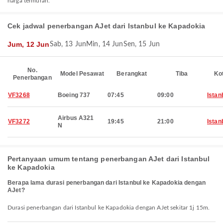
harga termurah.
Cek jadwal penerbangan AJet dari Istanbul ke Kapadokia
Jum, 12 Jun
Sab, 13 Jun
Min, 14 Jun
Sen, 15 Jun
No.
Model Pesawat
Berangkat
Tiba
Ko
Penerbangan
VF3268
Boeing 737
07:45
09:00
Istan
Airbus A321
VF3272
19:45
21:00
Istan
N
Pertanyaan umum tentang penerbangan AJet dari Istanbul
ke Kapadokia
Berapa lama durasi penerbangan dari Istanbul ke Kapadokia dengan
AJet?
Durasi penerbangan dari Istanbul ke Kapadokia dengan AJet sekitar 1j 15m.