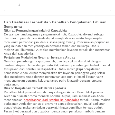
1
Cari Destinasi Terbaik dan Dapatkan Pengalaman Liburan
Sempurna
Nikmati Pemandangan Indah di Kapadokia
Dengan pemandangannya yang memikat hati, Kapadokia dikenal sebagai
destinasi impian dimana Anda dapat menghabiskan waktu berjalan-jalan,
menikmati pemandangan, dan suasana yang tenang. Rencanakan perjalanan
yang mudah dan menyenangkan bersama teman dan keluarga. Untuk
melengkapi liburanmu, AJet siap memberikan layanan terbaik dan mengantar
Anda dari Kapadokia.
Perjalanan Mudah dan Nyaman bersama Airpaz
Temukan penerbangan cepat, mudah, dan terjangkau dari AJet dengan
bantuan Airpaz. Hanya dengan satu klik, nikmati penerbangan terbaik dan tak
terlupakan dari Istanbul ke Kapadokia. Untuk melengkapi pengalaman
pemesanan Anda, Airpaz menyediakan tim layanan pelanggan yang selalu
siap membantu Anda dengan pertanyaan apa pun. Nikmati liburan yang
menyenangkan bersama keluarga tanpa perlu khawatir dengan rencana
perjalanan.
Diskon Perjalanan Terbaik dari Kapadokia
Dapatkan tiket pesawat murah hanya dengan Airpaz. Pesan tiket pesawat
AJet dan nikmati promo menarik. Melalui Airpaz, kami memastikan Anda
mendapatkan
penerbangan dari Istanbul ke Kapadokia
terbaik. Sempurnakan
perjalanan Anda dengan add-ons yang dapat disesuaikan, mulai dari jatah
bagasi ekstra, makanan dalam pesawat, hingga pemilihan tempat duduk.
Pesan tiket pesawat dan dapatkan pengalaman perjalanan terbaik dengan