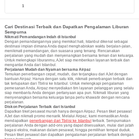
1
Cari Destinasi Terbaik dan Dapatkan Pengalaman Liburan
Sempurna
Nikmati Pemandangan Indah di Istanbul
Dengan pemandangannya yang memikat hati, Istanbul dikenal sebagai
destinasi impian dimana Anda dapat menghabiskan waktu berjalan-jalan,
menikmati pemandangan, dan suasana yang tenang. Rencanakan
perjalanan yang mudah dan menyenangkan bersama teman dan keluarga.
Untuk melengkapi liburanmu, AJet siap memberikan layanan terbaik dan
mengantar Anda dari Istanbul.
Perjalanan Mudah dan Nyaman bersama Airpaz
Temukan penerbangan cepat, mudah, dan terjangkau dari AJet dengan
bantuan Airpaz. Hanya dengan satu klik, nikmati penerbangan terbaik dan
tak terlupakan dari Tbilisi ke Istanbul. Untuk melengkapi pengalaman
pemesanan Anda, Airpaz menyediakan tim layanan pelanggan yang selalu
siap membantu Anda dengan pertanyaan apa pun. Nikmati liburan yang
menyenangkan bersama keluarga tanpa perlu khawatir dengan rencana
perjalanan.
Diskon Perjalanan Terbaik dari Istanbul
Dapatkan tiket pesawat murah hanya dengan Airpaz. Pesan tiket pesawat
AJet dan nikmati promo menarik. Melalui Airpaz, kami memastikan Anda
mendapatkan
penerbangan dari Tbilisi ke Istanbul
terbaik. Sempurnakan
perjalanan Anda dengan add-ons yang dapat disesuaikan, mulai dari jatah
bagasi ekstra, makanan dalam pesawat, hingga pemilihan tempat duduk.
Pesan tiket pesawat dan dapatkan pengalaman perjalanan terbaik dengan