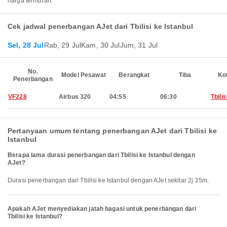
harga termurah.
Cek jadwal penerbangan AJet dari Tbilisi ke Istanbul
Sel, 28 Jul
Rab, 29 Jul
Kam, 30 Jul
Jum, 31 Jul
No.
Model Pesawat
Berangkat
Tiba
Ko
Penerbangan
VF228
Airbus 320
04:55
06:30
Tbilis
Pertanyaan umum tentang penerbangan AJet dari Tbilisi ke
Istanbul
Berapa lama durasi penerbangan dari Tbilisi ke Istanbul dengan
AJet?
Durasi penerbangan dari Tbilisi ke Istanbul dengan AJet sekitar 2j 35m.
Apakah AJet menyediakan jatah bagasi untuk penerbangan dari
Tbilisi ke Istanbul?