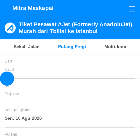
Mitra Maskapai
Tiket Pesawat AJet (Formerly AnadoluJet)
Murah dari Tbilisi ke Istanbul
Sekali Jalan
Pulang Pergi
Multi-kota
Dari
Asal
Ke
Tujuan
Keberangkatan
Sen, 10 Agu 2026
Pulang