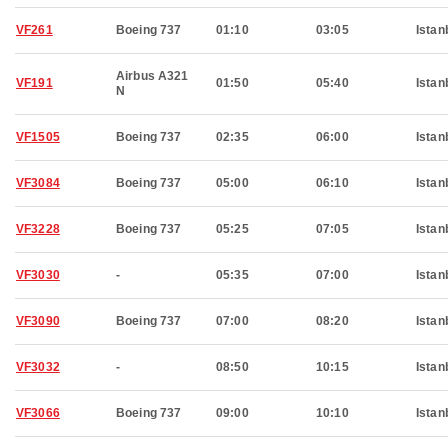
VF261
Boeing 737
01:10
03:05
Istan
Airbus A321
VF191
01:50
05:40
Istan
N
VF1505
Boeing 737
02:35
06:00
Istan
VF3084
Boeing 737
05:00
06:10
Istan
VF3228
Boeing 737
05:25
07:05
Istan
VF3030
-
05:35
07:00
Istan
VF3090
Boeing 737
07:00
08:20
Istan
VF3032
-
08:50
10:15
Istan
VF3066
Boeing 737
09:00
10:10
Istan