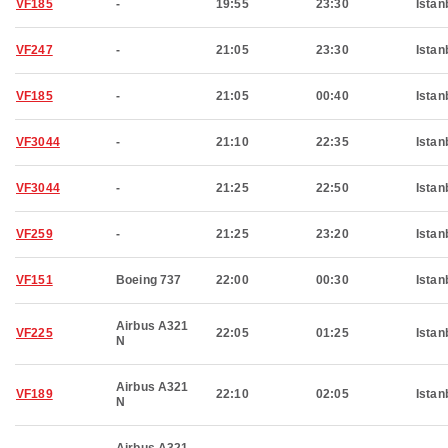
VF185
-
19:55
23:30
Istan
VF247
-
21:05
23:30
Istan
VF185
-
21:05
00:40
Istan
VF3044
-
21:10
22:35
Istan
VF3044
-
21:25
22:50
Istan
VF259
-
21:25
23:20
Istan
VF151
Boeing 737
22:00
00:30
Istan
Airbus A321
VF225
22:05
01:25
Istan
N
Airbus A321
VF189
22:10
02:05
Istan
N