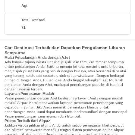
Agt
Total Destinasi
71
Cari Destinasi Terbaik dan Dapatkan Pengalaman Liburan
Sempurna
Mulai Petualangan Anda dengan AJet
Ada banyak tujuan wisata untuk dijelajahi dan temukan tempat sempurna
untuk petualangan Anda. Baik itu menuju ke kota romantis untuk liburan,
menjelajah pusat kota yang penuh dengan budaya, atau bersantai di pantai
yang tenang, selalu ada sesuatu untuk setiap wisatawan. Dengan berbagai
pilihan di tangan Anda, tujuan ideal Anda tinggal selangkah lagi. Mulailah
perjalanan Anda dengan AJet, maskapai penerbangan populer di Istanbul
dengan layanan terbaik.
Layanan Pemesanan Mudah
Pesan penerbangan dengan AJet ke destinasi favorit Anda dengan mudah
melalui Airpaz. Kami menawarkan layanan pemesanan penerbangan yang
cepat dan nyaman. Jika Anda memiliki permintaan khusus untuk
penerbangan Anda, kami dapat membantu berkomunikasi dengan maskapai.
Pesan penerbangan yang nyaman dari Istanbul.
Promo Terbaik dari Airpaz
Jadikan Airpaz pilihan utama Anda untuk setiap pemesanan tiket pesawat
dan nikmati penawaran menarik. Dengan sistem pemesanan online Airpaz
yang intuitif, Anda dapat dengan cepat mencari, membandingkan, dan