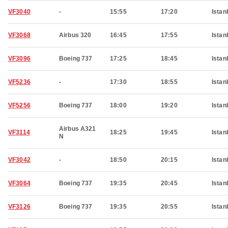
VF3040
-
15:55
17:20
Istan
VF3068
Airbus 320
16:45
17:55
Istan
VF3096
Boeing 737
17:25
18:45
Istan
VF5236
-
17:30
18:55
Istan
VF5256
Boeing 737
18:00
19:20
Istan
Airbus A321
VF3114
18:25
19:45
Istan
N
VF3042
-
18:50
20:15
Istan
VF3064
Boeing 737
19:35
20:45
Istan
VF3126
Boeing 737
19:35
20:55
Istan