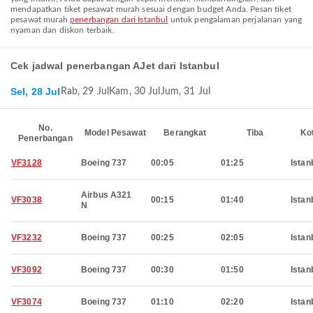
mendapatkan tiket pesawat murah sesuai dengan budget Anda. Pesan tiket
pesawat murah
penerbangan dari Istanbul
untuk pengalaman perjalanan yang
nyaman dan diskon terbaik.
Cek jadwal penerbangan AJet dari Istanbul
Sel, 28 Jul
Rab, 29 Jul
Kam, 30 Jul
Jum, 31 Jul
No.
Model Pesawat
Berangkat
Tiba
Ko
Penerbangan
VF3128
Boeing 737
00:05
01:25
Istan
Airbus A321
VF3038
00:15
01:40
Istan
N
VF3232
Boeing 737
00:25
02:05
Istan
VF3092
Boeing 737
00:30
01:50
Istan
VF3074
Boeing 737
01:10
02:20
Istan