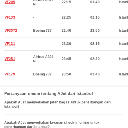
Airbus A321
VF205
22:15
01:40
Istan
N
VF133
-
22:25
01:15
Istan
VF3072
Boeing 737
22:40
23:50
Istan
VF131
-
23:30
02:15
Istan
Airbus A321
VF251
23:45
02:30
Istan
N
VF179
Boeing 737
23:50
03:40
Istan
Pertanyaan umum tentang AJet dari Istanbul
Apakah AJet menyediakan jatah bagasi untuk penerbangan dari
Istanbul?
Apakah AJet menyediakan layanan check-in online untuk
penerbangan dari Istanbul?