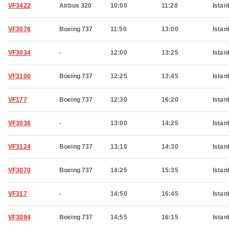
VF3422
Airbus 320
10:00
11:20
Istan
VF3076
Boeing 737
11:50
13:00
Istan
VF3034
-
12:00
13:25
Istan
VF3100
Boeing 737
12:25
13:45
Istan
VF177
Boeing 737
12:30
16:20
Istan
VF3036
-
13:00
14:25
Istan
VF3124
Boeing 737
13:10
14:30
Istan
VF3070
Boeing 737
14:25
15:35
Istan
VF317
-
14:50
16:45
Istan
VF3094
Boeing 737
14:55
16:15
Istan