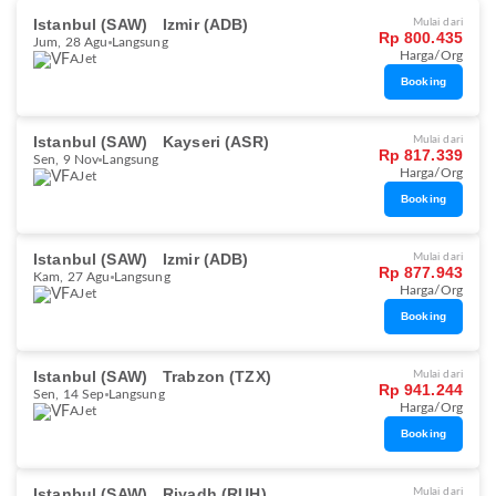
Istanbul (SAW)
Izmir (ADB)
Mulai dari
Rp 800.435
Jum, 28 Agu
Langsung
Harga/Org
AJet
Booking
Istanbul (SAW)
Kayseri (ASR)
Mulai dari
Rp 817.339
Sen, 9 Nov
Langsung
Harga/Org
AJet
Booking
Istanbul (SAW)
Izmir (ADB)
Mulai dari
Rp 877.943
Kam, 27 Agu
Langsung
Harga/Org
AJet
Booking
Istanbul (SAW)
Trabzon (TZX)
Mulai dari
Rp 941.244
Sen, 14 Sep
Langsung
Harga/Org
AJet
Booking
Istanbul (SAW)
Riyadh (RUH)
Mulai dari