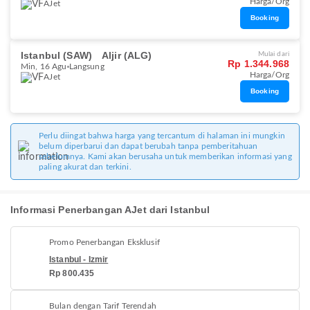
Harga/Org
AJet
Booking
Istanbul (SAW)
Aljir (ALG)
Mulai dari
Rp 1.344.968
Min, 16 Agu
Langsung
Harga/Org
AJet
Booking
Perlu diingat bahwa harga yang tercantum di halaman ini mungkin
belum diperbarui dan dapat berubah tanpa pemberitahuan
sebelumnya. Kami akan berusaha untuk memberikan informasi yang
paling akurat dan terkini.
Informasi Penerbangan AJet dari Istanbul
Promo Penerbangan Eksklusif
Istanbul - Izmir
Rp 800.435
Bulan dengan Tarif Terendah