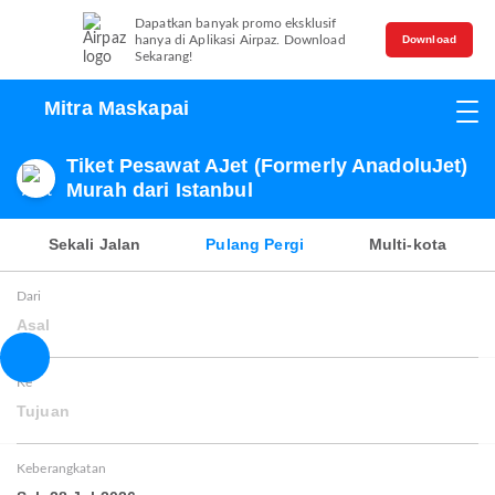
Dapatkan banyak promo eksklusif
hanya di Aplikasi Airpaz. Download
Download
Sekarang!
Mitra Maskapai
Tiket Pesawat AJet (Formerly AnadoluJet)
Murah dari Istanbul
Sekali Jalan
Pulang Pergi
Multi-kota
Dari
Asal
Ke
Tujuan
Keberangkatan