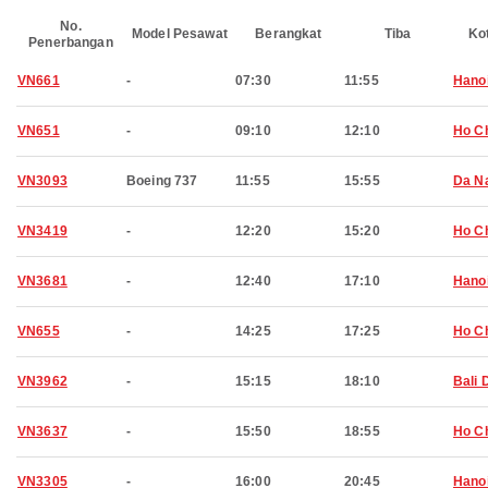
No.
Model Pesawat
Berangkat
Tiba
Ko
Penerbangan
VN661
-
07:30
11:55
Hano
VN651
-
09:10
12:10
Ho Ch
VN3093
Boeing 737
11:55
15:55
Da N
VN3419
-
12:20
15:20
Ho Ch
VN3681
-
12:40
17:10
Hano
VN655
-
14:25
17:25
Ho Ch
VN3962
-
15:15
18:10
Bali 
VN3637
-
15:50
18:55
Ho Ch
VN3305
-
16:00
20:45
Hano