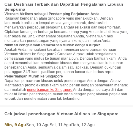
Cari Destinasi Terbaik dan Dapatkan Pengalaman Liburan
Sempurna
Vietnam Airlines sebagai Pendamping Perjalanan Anda
Rasakan keindahan alam Singapore yang menakjubkan. Dengan
landmark ikonik dan tempat wisata yang semarak, destinasi ini
menawarkan perpaduan sempurna antara relaksasi dan kegembiraan.
Ciptakan kenangan berharga bersama orang yang Anda cintai di kota yang
luar biasa ini. Untuk menemani perjalanan Anda, Vietnam Airlines
menawarkan penerbangan yang nyaman ke tujuan impian Anda.
Nikmati Pengalaman Pemesanan Mudah dengan Airpaz
Apakah Anda mengalami kesulitan memesan penerbangan dengan
Vietnam Airlines ke Singapore? Gunakan Airpaz untuk pengalaman
pemesanan yang mulus ke tujuan mana pun. Dengan bantuan kami, Anda
dapat menambahkan permintaan khusus dan menyesuaikan kebutuhan
penerbangan Anda, semuanya dalam satu aplikasi. Dengan dukungan
pelanggan 24/7 kami, pastikan perjalanan lancar dan bebas repot.
Penerbangan Murah ke Singapore
Dapatkan penawaran khusus untuk penerbangan Anda dengan Airpaz.
Manfaatkan promo eksklusif kami yang penuh dengan penawaran menarik
dan mulailah
penerbangan ke Singapore
Anda dengan percaya diri dan
mudah! Pesan penerbangan murah Anda dengan pengalaman perjalanan
terbaik dan penghematan yang tak tertandingi.
Cek jadwal penerbangan Vietnam Airlines ke Singapore
Min, 9 Agu
Sen, 10 Agu
Sel, 11 Agu
Rab, 12 Agu