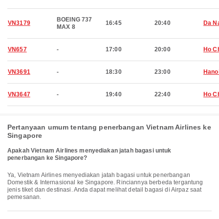
BOEING 737
VN3179
16:45
20:40
Da N
MAX 8
VN657
-
17:00
20:00
Ho Ch
VN3691
-
18:30
23:00
Hano
VN3647
-
19:40
22:40
Ho Ch
Pertanyaan umum tentang penerbangan Vietnam Airlines ke
Singapore
Apakah Vietnam Airlines menyediakan jatah bagasi untuk
penerbangan ke Singapore?
Ya, Vietnam Airlines menyediakan jatah bagasi untuk penerbangan
Domestik & Internasional ke Singapore. Rinciannya berbeda tergantung
jenis tiket dan destinasi. Anda dapat melihat detail bagasi di Airpaz saat
pemesanan.