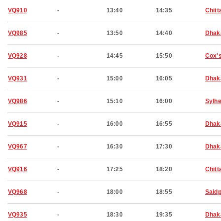
VQ910
-
13:40
14:35
Chitt
VQ985
-
13:50
14:40
Dhak
VQ928
-
14:45
15:50
Cox'
VQ931
-
15:00
16:05
Dhak
VQ986
-
15:10
16:00
Sylhe
VQ915
-
16:00
16:55
Dhak
VQ967
-
16:30
17:30
Dhak
VQ916
-
17:25
18:20
Chitt
VQ968
-
18:00
18:55
Said
VQ935
-
18:30
19:35
Dhak