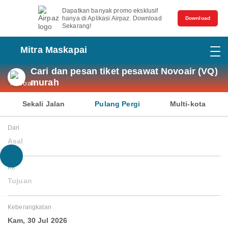
Dapatkan banyak promo eksklusif
hanya di Aplikasi Airpaz. Download
Download
Sekarang!
Mitra Maskapai
Cari dan pesan tiket pesawat Novoair (VQ)
murah
Sekali Jalan
Pulang Pergi
Multi-kota
Dari
Asal
Ke
Tujuan
Keberangkatan
Kam, 30 Jul 2026