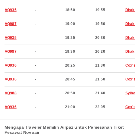
VQ935
-
18:50
19:55
Dhak
VQ987
-
19:00
19:50
Dhak
VQ935
-
19:25
20:30
Dhak
VQ987
-
19:30
20:20
Dhak
VQ936
-
20:25
21:30
Cox'
VQ936
-
20:45
21:50
Cox'
VQ988
-
20:50
21:40
Sylhe
VQ936
-
21:00
22:05
Cox'
Mengapa Traveler Memilih Airpaz untuk Pemesanan Tiket
Pesawat Novoair