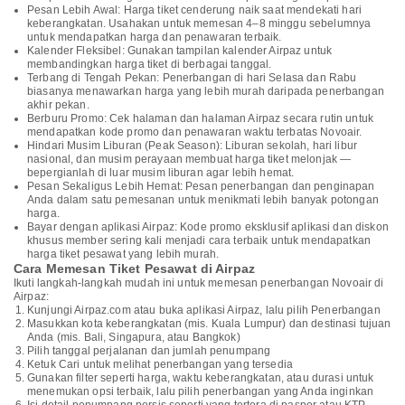
Pesan Lebih Awal: Harga tiket cenderung naik saat mendekati hari
keberangkatan. Usahakan untuk memesan 4–8 minggu sebelumnya
untuk mendapatkan harga dan penawaran terbaik.
Kalender Fleksibel: Gunakan tampilan kalender Airpaz untuk
membandingkan harga tiket di berbagai tanggal.
Terbang di Tengah Pekan: Penerbangan di hari Selasa dan Rabu
biasanya menawarkan harga yang lebih murah daripada penerbangan
akhir pekan.
Berburu Promo: Cek halaman dan halaman Airpaz secara rutin untuk
mendapatkan kode promo dan penawaran waktu terbatas Novoair.
Hindari Musim Liburan (Peak Season): Liburan sekolah, hari libur
nasional, dan musim perayaan membuat harga tiket melonjak —
bepergianlah di luar musim liburan agar lebih hemat.
Pesan Sekaligus Lebih Hemat: Pesan penerbangan dan penginapan
Anda dalam satu pemesanan untuk menikmati lebih banyak potongan
harga.
Bayar dengan aplikasi Airpaz: Kode promo eksklusif aplikasi dan diskon
khusus member sering kali menjadi cara terbaik untuk mendapatkan
harga tiket pesawat yang lebih murah.
Cara Memesan Tiket Pesawat di Airpaz
Ikuti langkah-langkah mudah ini untuk memesan penerbangan Novoair di
Airpaz:
Kunjungi Airpaz.com atau buka aplikasi Airpaz, lalu pilih Penerbangan
Masukkan kota keberangkatan (mis. Kuala Lumpur) dan destinasi tujuan
Anda (mis. Bali, Singapura, atau Bangkok)
Pilih tanggal perjalanan dan jumlah penumpang
Ketuk Cari untuk melihat penerbangan yang tersedia
Gunakan filter seperti harga, waktu keberangkatan, atau durasi untuk
menemukan opsi terbaik, lalu pilih penerbangan yang Anda inginkan