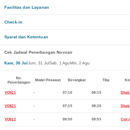
Fasilitas dan Layanan
Check-in
Syarat dan Ketentuan
Cek Jadwal Penerbangan Novoair
Kam, 30 Jul
Jum, 31 Jul
Sab, 1 Agu
Min, 2 Agu
No.
Model Pesawat
Berangkat
Tiba
Ko
Penerbangan
VQ921
-
07:10
08:15
Dhak
VQ921
-
07:15
08:20
Dhak
VQ922
-
08:50
09:55
Cox'