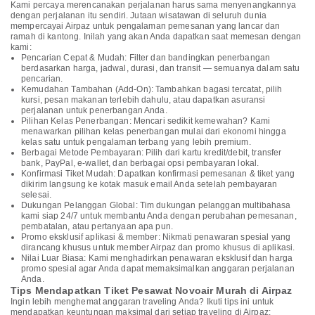
Kami percaya merencanakan perjalanan harus sama menyenangkannya
dengan perjalanan itu sendiri. Jutaan wisatawan di seluruh dunia
mempercayai Airpaz untuk pengalaman pemesanan yang lancar dan
ramah di kantong. Inilah yang akan Anda dapatkan saat memesan dengan
kami:
Pencarian Cepat & Mudah: Filter dan bandingkan penerbangan
berdasarkan harga, jadwal, durasi, dan transit — semuanya dalam satu
pencarian.
Kemudahan Tambahan (Add-On): Tambahkan bagasi tercatat, pilih
kursi, pesan makanan terlebih dahulu, atau dapatkan asuransi
perjalanan untuk penerbangan Anda.
Pilihan Kelas Penerbangan: Mencari sedikit kemewahan? Kami
menawarkan pilihan kelas penerbangan mulai dari ekonomi hingga
kelas satu untuk pengalaman terbang yang lebih premium.
Berbagai Metode Pembayaran: Pilih dari kartu kredit/debit, transfer
bank, PayPal, e-wallet, dan berbagai opsi pembayaran lokal.
Konfirmasi Tiket Mudah: Dapatkan konfirmasi pemesanan & tiket yang
dikirim langsung ke kotak masuk email Anda setelah pembayaran
selesai.
Dukungan Pelanggan Global: Tim dukungan pelanggan multibahasa
kami siap 24/7 untuk membantu Anda dengan perubahan pemesanan,
pembatalan, atau pertanyaan apa pun.
Promo eksklusif aplikasi & member: Nikmati penawaran spesial yang
dirancang khusus untuk member Airpaz dan promo khusus di aplikasi.
Nilai Luar Biasa: Kami menghadirkan penawaran eksklusif dan harga
promo spesial agar Anda dapat memaksimalkan anggaran perjalanan
Anda.
Tips Mendapatkan Tiket Pesawat Novoair Murah di Airpaz
Ingin lebih menghemat anggaran traveling Anda? Ikuti tips ini untuk
mendapatkan keuntungan maksimal dari setiap traveling di Airpaz: