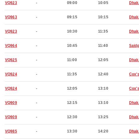
VQ923
-
09:00
10:05
Dhak
VQ963
-
09:15
10:15
Dhak
VQ923
-
10:30
11:35
Dhak
VQ964
-
10:45
11:40
Said
VQ925
-
11:00
12:05
Dhak
VQ924
-
11:35
12:40
Cox'
VQ924
-
12:05
13:10
Cox'
VQ909
-
12:15
13:10
Dhak
VQ909
-
12:30
13:25
Dhak
VQ985
-
13:30
14:20
Dhak