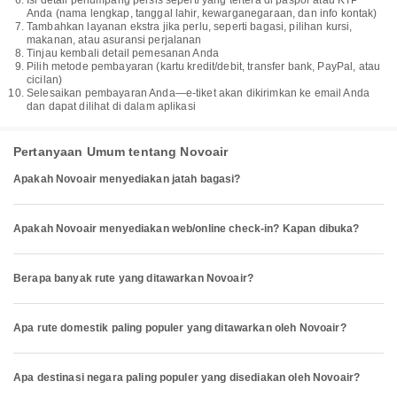
Isi detail penumpang persis seperti yang tertera di paspor atau KTP
Anda (nama lengkap, tanggal lahir, kewarganegaraan, dan info kontak)
Tambahkan layanan ekstra jika perlu, seperti bagasi, pilihan kursi,
makanan, atau asuransi perjalanan
Tinjau kembali detail pemesanan Anda
Pilih metode pembayaran (kartu kredit/debit, transfer bank, PayPal, atau
cicilan)
Selesaikan pembayaran Anda—e-tiket akan dikirimkan ke email Anda
dan dapat dilihat di dalam aplikasi
Pertanyaan Umum tentang Novoair
Apakah Novoair menyediakan jatah bagasi?
Apakah Novoair menyediakan web/online check-in? Kapan dibuka?
Berapa banyak rute yang ditawarkan Novoair?
Apa rute domestik paling populer yang ditawarkan oleh Novoair?
Apa destinasi negara paling populer yang disediakan oleh Novoair?