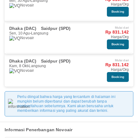
Min, 30 Agu
Langsung
Harga/Org
Novoair
Booking
Dhaka (DAC)
Saidpur (SPD)
Mulai dari
Rp 831.142
Sen, 10 Agu
Langsung
Harga/Org
Novoair
Booking
Dhaka (DAC)
Saidpur (SPD)
Mulai dari
Rp 831.142
Kam, 8 Okt
Langsung
Harga/Org
Novoair
Booking
Perlu diingat bahwa harga yang tercantum di halaman ini
mungkin belum diperbarui dan dapat berubah tanpa
pemberitahuan sebelumnya. Kami akan berusaha untuk
memberikan informasi yang paling akurat dan terkini.
Informasi Penerbangan Novoair