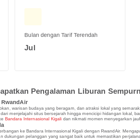
Bulan dengan Tarif Terendah
Jul
 Dapatkan Pengalaman Liburan Sempur
 RwandAir
n, warisan budaya yang beragam, dan atraksi lokal yang semarak, 
ari menjelajahi situs bersejarah hingga mencicipi hidangan lokal, ba
 ke
Bandara Internasional Kigali
dan nikmati momen menyegarkan jauh d
da
rbangan ke Bandara Internasional Kigali dengan RwandAir. Menga
an dukungan pelanggan yang sangat baik untuk memastikan perjalan