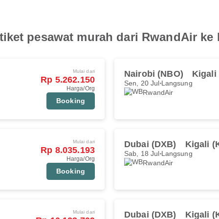
iket pesawat murah dari RwandAir ke B
Mulai dari
Nairobi (NBO)
Kigali
Rp 5.262.150
Sen, 20 Jul
Langsung
Harga/Org
RwandAir
Booking
Mulai dari
Dubai (DXB)
Kigali 
Rp 8.035.193
Sab, 18 Jul
Langsung
Harga/Org
RwandAir
Booking
Mulai dari
Dubai (DXB)
Kigali 