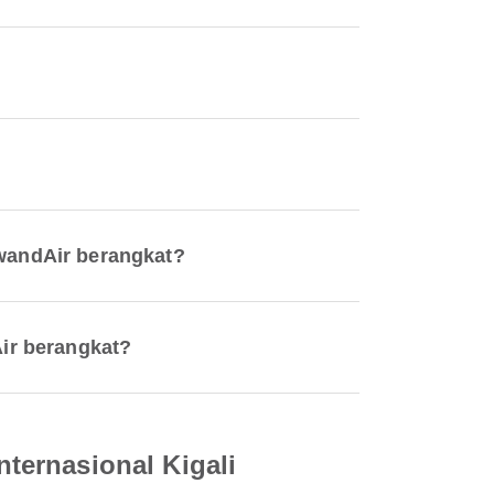
wandAir berangkat?
ir berangkat?
ternasional Kigali