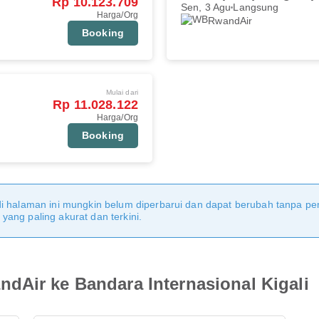
Rp 10.123.709
Sen, 3 Agu
Langsung
Harga/Org
RwandAir
Booking
Mulai dari
Rp 11.028.122
Harga/Org
Booking
di halaman ini mungkin belum diperbarui dan dapat berubah tanpa 
ang paling akurat dan terkini.
dAir ke Bandara Internasional Kigali