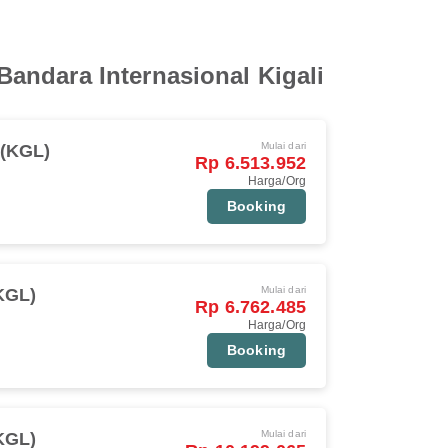
andara Internasional Kigali
Mulai dari
 (KGL)
Rp 6.513.952
Harga/Org
Booking
Mulai dari
(KGL)
Rp 6.762.485
Harga/Org
Booking
Mulai dari
(KGL)