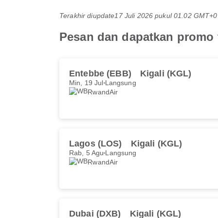
Terakhir diupdate
17 Juli 2026 pukul 01.02 GMT+0
Pesan dan dapatkan promo t
Entebbe (EBB)
Kigali (KGL)
Min, 19 Jul
Langsung
RwandAir
Lagos (LOS)
Kigali (KGL)
Rab, 5 Agu
Langsung
RwandAir
Dubai (DXB)
Kigali (KGL)