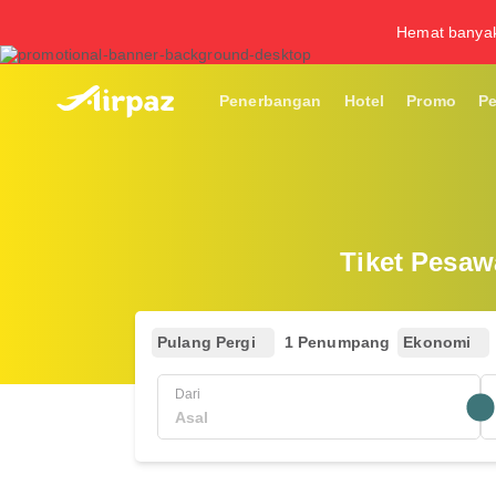
Hemat banya
Penerbangan
Hotel
Promo
P
Tiket Pesaw
Pulang Pergi
1 Penumpang
Ekonomi
Dari