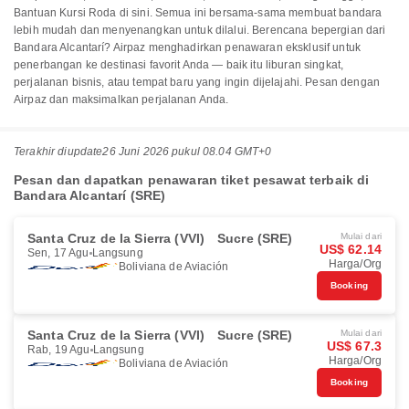
Bantuan Kursi Roda di sini. Semua ini bersama-sama membuat bandara
lebih mudah dan menyenangkan untuk dilalui. Berencana bepergian dari
Bandara Alcantarí? Airpaz menghadirkan penawaran eksklusif untuk
penerbangan ke destinasi favorit Anda — baik itu liburan singkat,
perjalanan bisnis, atau tempat baru yang ingin dijelajahi. Pesan dengan
Airpaz dan maksimalkan perjalanan Anda.
Terakhir diupdate
26 Juni 2026 pukul 08.04 GMT+0
Pesan dan dapatkan penawaran tiket pesawat terbaik di
Bandara Alcantarí (SRE)
Santa Cruz de la Sierra (VVI)
Sucre (SRE)
Mulai dari
US$ 62.14
Sen, 17 Agu
Langsung
Harga/Org
Boliviana de Aviación
Booking
Santa Cruz de la Sierra (VVI)
Sucre (SRE)
Mulai dari
US$ 67.3
Rab, 19 Agu
Langsung
Harga/Org
Boliviana de Aviación
Booking