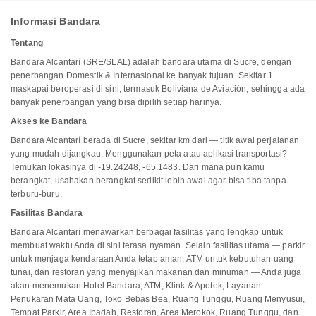
Informasi Bandara
Tentang
Bandara Alcantarí (SRE/SLAL) adalah bandara utama di Sucre, dengan
penerbangan Domestik & Internasional ke banyak tujuan. Sekitar 1
maskapai beroperasi di sini, termasuk Boliviana de Aviación, sehingga ada
banyak penerbangan yang bisa dipilih setiap harinya.
Akses ke Bandara
Bandara Alcantarí berada di Sucre, sekitar km dari — titik awal perjalanan
yang mudah dijangkau. Menggunakan peta atau aplikasi transportasi?
Temukan lokasinya di -19.24248, -65.1483. Dari mana pun kamu
berangkat, usahakan berangkat sedikit lebih awal agar bisa tiba tanpa
terburu-buru.
Fasilitas Bandara
Bandara Alcantarí menawarkan berbagai fasilitas yang lengkap untuk
membuat waktu Anda di sini terasa nyaman. Selain fasilitas utama — parkir
untuk menjaga kendaraan Anda tetap aman, ATM untuk kebutuhan uang
tunai, dan restoran yang menyajikan makanan dan minuman — Anda juga
akan menemukan Hotel Bandara, ATM, Klink & Apotek, Layanan
Penukaran Mata Uang, Toko Bebas Bea, Ruang Tunggu, Ruang Menyusui,
Tempat Parkir, Area Ibadah, Restoran, Area Merokok, Ruang Tunggu, dan