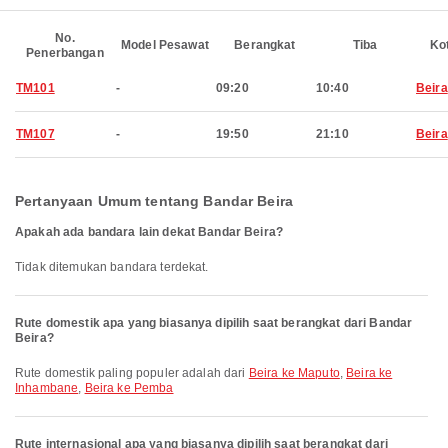
No.
Model Pesawat
Berangkat
Tiba
Ko
Penerbangan
TM101
-
09:20
10:40
Beira
TM107
-
19:50
21:10
Beira
Pertanyaan Umum tentang Bandar Beira
Apakah ada bandara lain dekat Bandar Beira?
Tidak ditemukan bandara terdekat.
Rute domestik apa yang biasanya dipilih saat berangkat dari Bandar
Beira?
Rute domestik paling populer adalah dari
Beira ke Maputo
,
Beira ke
Inhambane
,
Beira ke Pemba
Rute internasional apa yang biasanya dipilih saat berangkat dari