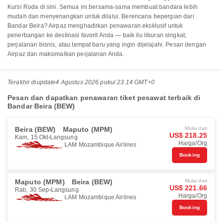
Kursi Roda di sini. Semua ini bersama-sama membuat bandara lebih
mudah dan menyenangkan untuk dilalui. Berencana bepergian dari
Bandar Beira? Airpaz menghadirkan penawaran eksklusif untuk
penerbangan ke destinasi favorit Anda — baik itu liburan singkat,
perjalanan bisnis, atau tempat baru yang ingin dijelajahi. Pesan dengan
Airpaz dan maksimalkan perjalanan Anda.
Terakhir diupdate
4 Agustus 2026 pukul 23.14 GMT+0
Pesan dan dapatkan penawaran tiket pesawat terbaik di
Bandar Beira (BEW)
Beira (BEW)
Maputo (MPM)
Mulai dari
US$ 218.25
Kam, 15 Okt
Langsung
Harga/Org
LAM Mozambique Airlines
Booking
Maputo (MPM)
Beira (BEW)
Mulai dari
US$ 221.66
Rab, 30 Sep
Langsung
Harga/Org
LAM Mozambique Airlines
Booking