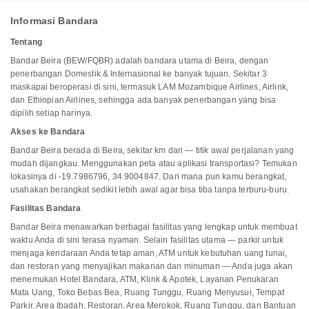
Informasi Bandara
Tentang
Bandar Beira (BEW/FQBR) adalah bandara utama di Beira, dengan
penerbangan Domestik & Internasional ke banyak tujuan. Sekitar 3
maskapai beroperasi di sini, termasuk LAM Mozambique Airlines, Airlink,
dan Ethiopian Airlines, sehingga ada banyak penerbangan yang bisa
dipilih setiap harinya.
Akses ke Bandara
Bandar Beira berada di Beira, sekitar km dari — titik awal perjalanan yang
mudah dijangkau. Menggunakan peta atau aplikasi transportasi? Temukan
lokasinya di -19.7986796, 34.9004847. Dari mana pun kamu berangkat,
usahakan berangkat sedikit lebih awal agar bisa tiba tanpa terburu-buru.
Fasilitas Bandara
Bandar Beira menawarkan berbagai fasilitas yang lengkap untuk membuat
waktu Anda di sini terasa nyaman. Selain fasilitas utama — parkir untuk
menjaga kendaraan Anda tetap aman, ATM untuk kebutuhan uang tunai,
dan restoran yang menyajikan makanan dan minuman — Anda juga akan
menemukan Hotel Bandara, ATM, Klink & Apotek, Layanan Penukaran
Mata Uang, Toko Bebas Bea, Ruang Tunggu, Ruang Menyusui, Tempat
Parkir, Area Ibadah, Restoran, Area Merokok, Ruang Tunggu, dan Bantuan