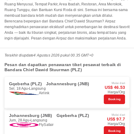
Ruang Menyusui, Tempat Parkir, Area Ibadah, Restoran, Area Merokok,
Ruang Tunggu, dan Bantuan Kursi Roda di sini. Semua ini bersama-sama
membuat bandara lebih mudah dan menyenangkan untuk dilalui.
Berencana bepergian dari Bandara Chief Dawid Stuurman? Airpaz
menghadirkan penawaran eksklusif untuk penerbangan ke destinasi favorit
Anda — baik itu liburan singkat, perjalanan bisnis, atau tempat baru yang
ingin dijelajahi. Pesan dengan Airpaz dan maksimalkan perjalanan Anda.
Terakhir diupdate
4 Agustus 2026 pukul 00.35 GMT+0
Pesan dan dapatkan penawaran tiket pesawat terbaik di
Bandara Chief Dawid Stuurman (PLZ)
Gqeberha (PLZ)
Johannesburg (JNB)
Mulai dari
US$ 46.53
Sel, 18 Agu
Langsung
Harga/Org
Airlink
Booking
Johannesburg (JNB)
Gqeberha (PLZ)
Mulai dari
US$ 97.7
Jum, 28 Agu
Langsung
Harga/Org
FlySafair
Booking