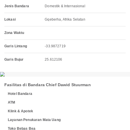
Jenis Bandara
Domestik & Internasional
Lokasi
Gqeberha, Afrika Selatan
Zona Waktu
Garis Lintang
-33.9872719
Garis Bujur
25.612106
Fasilitas di Bandara Chief Dawid Stuurman
Hotel Bandara
ATM
Klink & Apotek
Layanan Penukaran Mata Uang
Toko Bebas Bea