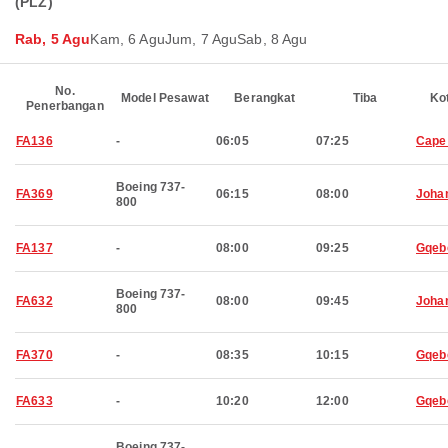
(PLZ)
Rab, 5 Agu
Kam, 6 Agu
Jum, 7 Agu
Sab, 8 Agu
No.
Model Pesawat
Berangkat
Tiba
Ko
Penerbangan
FA136
-
06:05
07:25
Cape
Boeing 737-
FA369
06:15
08:00
Joha
800
FA137
-
08:00
09:25
Gqeb
Boeing 737-
FA632
08:00
09:45
Joha
800
FA370
-
08:35
10:15
Gqeb
FA633
-
10:20
12:00
Gqeb
Boeing 737-