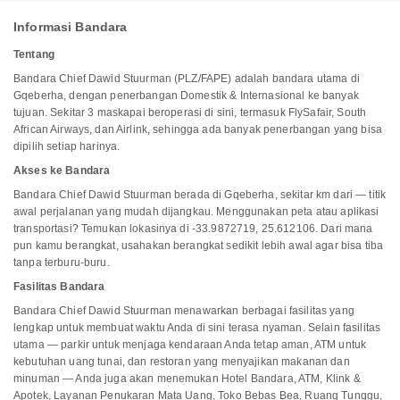
Informasi Bandara
Tentang
Bandara Chief Dawid Stuurman (PLZ/FAPE) adalah bandara utama di
Gqeberha, dengan penerbangan Domestik & Internasional ke banyak
tujuan. Sekitar 3 maskapai beroperasi di sini, termasuk FlySafair, South
African Airways, dan Airlink, sehingga ada banyak penerbangan yang bisa
dipilih setiap harinya.
Akses ke Bandara
Bandara Chief Dawid Stuurman berada di Gqeberha, sekitar km dari — titik
awal perjalanan yang mudah dijangkau. Menggunakan peta atau aplikasi
transportasi? Temukan lokasinya di -33.9872719, 25.612106. Dari mana
pun kamu berangkat, usahakan berangkat sedikit lebih awal agar bisa tiba
tanpa terburu-buru.
Fasilitas Bandara
Bandara Chief Dawid Stuurman menawarkan berbagai fasilitas yang
lengkap untuk membuat waktu Anda di sini terasa nyaman. Selain fasilitas
utama — parkir untuk menjaga kendaraan Anda tetap aman, ATM untuk
kebutuhan uang tunai, dan restoran yang menyajikan makanan dan
minuman — Anda juga akan menemukan Hotel Bandara, ATM, Klink &
Apotek, Layanan Penukaran Mata Uang, Toko Bebas Bea, Ruang Tunggu,