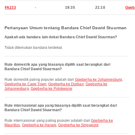
FA233
-
19:35
21:10
Gqeb
Pertanyaan Umum tentang Bandara Chief Dawid Stuurman
Apakah ada bandara lain dekat Bandara Chief Dawid Stuurman?
Tidak ditemukan bandara terdekat.
Rute domestik apa yang biasanya dipilih saat berangkat dari
Bandara Chief Dawid Stuurman?
Rute domestik paling populer adalah dari
Gqeberha ke Johannesburg
,
Gqeberha ke Cape Town
,
Gqeberha ke Durban
,
Gqeberha ke
Johannesburg
,
Gqeberha ke Polokwane
Rute internasional apa yang biasanya dipilih saat berangkat dari
Bandara Chief Dawid Stuurman?
Rute internasional yang paling populer adalah dari
Gqeberha ke
Mauritius
,
Gqeberha ke Harare
,
Gqeberha ke Singapore