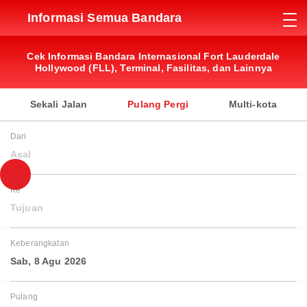
Informasi Semua Bandara
Cek Informasi Bandara Internasional Fort Lauderdale
Hollywood (FLL), Terminal, Fasilitas, dan Lainnya
Sekali Jalan
Pulang Pergi
Multi-kota
Dari
Asal
Ke
Tujuan
Keberangkatan
Sab, 8 Agu 2026
Pulang