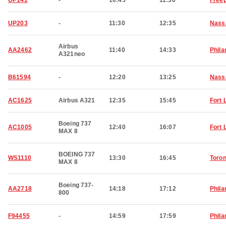
UP141
-
10:45
11:30
Freep
UP203
-
11:30
12:35
Nass
Airbus
AA2462
11:40
14:33
Phila
A321neo
B61594
-
12:20
13:25
Nass
AC1625
Airbus A321
12:35
15:45
Fort 
Boeing 737
AC1005
12:40
16:07
Fort 
MAX 8
BOEING 737
WS1110
13:30
16:45
Toron
MAX 8
Boeing 737-
AA2718
14:18
17:12
Phila
800
F94455
-
14:59
17:59
Phila