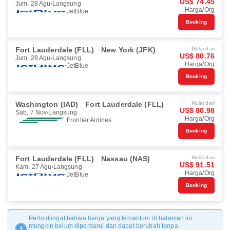
US$ 74.45
Jum, 28 Agu
Langsung
Harga/Org
JetBlue
Booking
Fort Lauderdale (FLL)
New York (JFK)
Mulai dari
US$ 80.76
Jum, 28 Agu
Langsung
Harga/Org
JetBlue
Booking
Washington (IAD)
Fort Lauderdale (FLL)
Mulai dari
US$ 80.98
Sab, 7 Nov
Langsung
Harga/Org
Frontier Airlines
Booking
Fort Lauderdale (FLL)
Nassau (NAS)
Mulai dari
US$ 91.51
Kam, 27 Agu
Langsung
Harga/Org
JetBlue
Booking
Perlu diingat bahwa harga yang tercantum di halaman ini
mungkin belum diperbarui dan dapat berubah tanpa