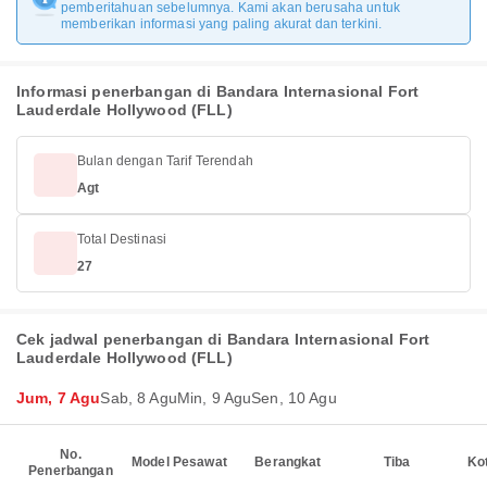
pemberitahuan sebelumnya. Kami akan berusaha untuk
memberikan informasi yang paling akurat dan terkini.
Informasi penerbangan di Bandara Internasional Fort
Lauderdale Hollywood (FLL)
Bulan dengan Tarif Terendah
Agt
Total Destinasi
27
Cek jadwal penerbangan di Bandara Internasional Fort
Lauderdale Hollywood (FLL)
Jum, 7 Agu
Sab, 8 Agu
Min, 9 Agu
Sen, 10 Agu
No.
Model Pesawat
Berangkat
Tiba
Ko
Penerbangan