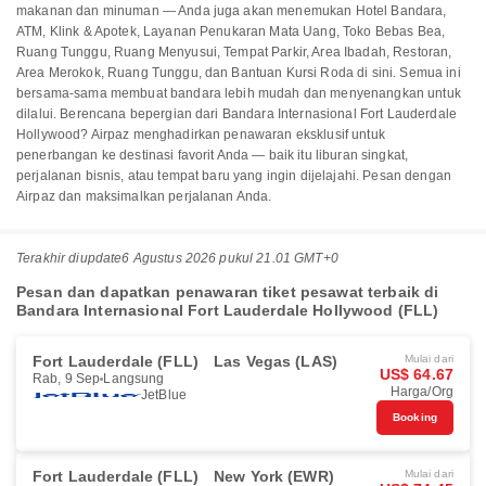
makanan dan minuman — Anda juga akan menemukan Hotel Bandara,
ATM, Klink & Apotek, Layanan Penukaran Mata Uang, Toko Bebas Bea,
Ruang Tunggu, Ruang Menyusui, Tempat Parkir, Area Ibadah, Restoran,
Area Merokok, Ruang Tunggu, dan Bantuan Kursi Roda di sini. Semua ini
bersama-sama membuat bandara lebih mudah dan menyenangkan untuk
dilalui. Berencana bepergian dari Bandara Internasional Fort Lauderdale
Hollywood? Airpaz menghadirkan penawaran eksklusif untuk
penerbangan ke destinasi favorit Anda — baik itu liburan singkat,
perjalanan bisnis, atau tempat baru yang ingin dijelajahi. Pesan dengan
Airpaz dan maksimalkan perjalanan Anda.
Terakhir diupdate
6 Agustus 2026 pukul 21.01 GMT+0
Pesan dan dapatkan penawaran tiket pesawat terbaik di
Bandara Internasional Fort Lauderdale Hollywood (FLL)
Fort Lauderdale (FLL)
Las Vegas (LAS)
Mulai dari
US$ 64.67
Rab, 9 Sep
Langsung
Harga/Org
JetBlue
Booking
Fort Lauderdale (FLL)
New York (EWR)
Mulai dari