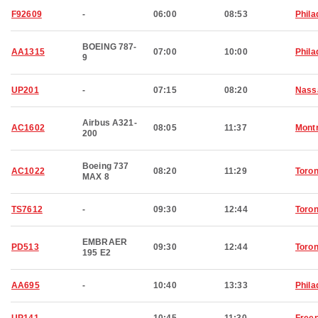
F92609
-
06:00
08:53
Phila
BOEING 787-
AA1315
07:00
10:00
Phila
9
UP201
-
07:15
08:20
Nass
Airbus A321-
AC1602
08:05
11:37
Montr
200
Boeing 737
AC1022
08:20
11:29
Toron
MAX 8
TS7612
-
09:30
12:44
Toron
EMBRAER
PD513
09:30
12:44
Toron
195 E2
AA695
-
10:40
13:33
Phila