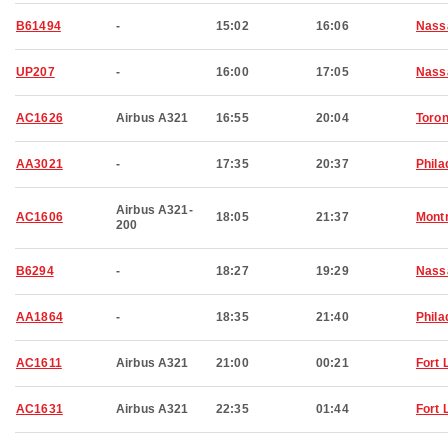
B61494
-
15:02
16:06
Nass
UP207
-
16:00
17:05
Nass
AC1626
Airbus A321
16:55
20:04
Toron
AA3021
-
17:35
20:37
Phila
Airbus A321-
AC1606
18:05
21:37
Montr
200
B6294
-
18:27
19:29
Nass
AA1864
-
18:35
21:40
Phila
AC1611
Airbus A321
21:00
00:21
Fort 
AC1631
Airbus A321
22:35
01:44
Fort 