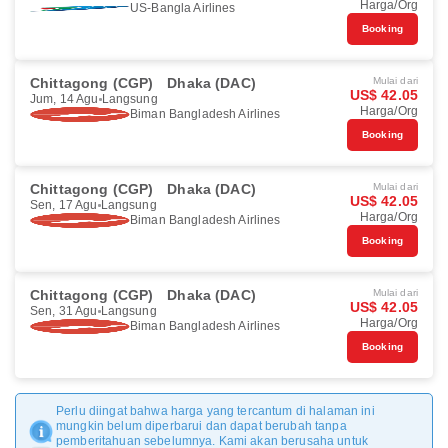
Harga/Org
US-Bangla Airlines
Booking
Chittagong (CGP)
Dhaka (DAC)
Mulai dari
US$ 42.05
Jum, 14 Agu
Langsung
Harga/Org
Biman Bangladesh Airlines
Booking
Chittagong (CGP)
Dhaka (DAC)
Mulai dari
US$ 42.05
Sen, 17 Agu
Langsung
Harga/Org
Biman Bangladesh Airlines
Booking
Chittagong (CGP)
Dhaka (DAC)
Mulai dari
US$ 42.05
Sen, 31 Agu
Langsung
Harga/Org
Biman Bangladesh Airlines
Booking
Perlu diingat bahwa harga yang tercantum di halaman ini
mungkin belum diperbarui dan dapat berubah tanpa
pemberitahuan sebelumnya. Kami akan berusaha untuk