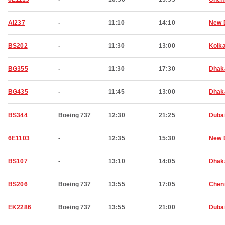
AI237
-
11:10
14:10
New 
BS202
-
11:30
13:00
Kolk
BG355
-
11:30
17:30
Dhak
BG435
-
11:45
13:00
Dhak
BS344
Boeing 737
12:30
21:25
Duba
6E1103
-
12:35
15:30
New 
BS107
-
13:10
14:05
Dhak
BS206
Boeing 737
13:55
17:05
Chen
EK2286
Boeing 737
13:55
21:00
Duba