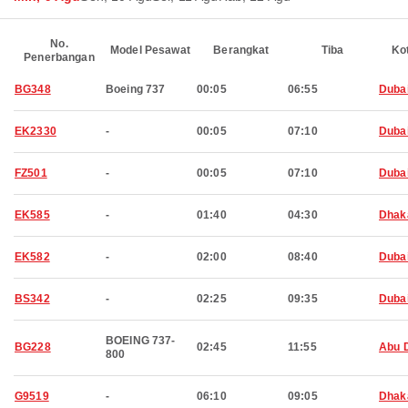
No.
Model Pesawat
Berangkat
Tiba
Ko
Penerbangan
BG348
Boeing 737
00:05
06:55
Duba
EK2330
-
00:05
07:10
Duba
FZ501
-
00:05
07:10
Duba
EK585
-
01:40
04:30
Dhak
EK582
-
02:00
08:40
Duba
BS342
-
02:25
09:35
Duba
BOEING 737-
BG228
02:45
11:55
Abu 
800
G9519
-
06:10
09:05
Dhak