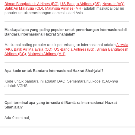
Biman Bangladesh Airlines (BG)
,
US-Bangla Airlines (BS)
,
Novoair (VQ)
,
Batik Air Malaysia (OD)
,
Malaysia Airlines (MH)
adalah maskapai paling
populer untuk penerbangan domestik dari Asia.
Maskapai apa yang paling populer untuk penerbangan internasional di
Bandara Internasional Hazrat Shahjalal?
Maskapai paling populer untuk penerbangan internasional adalah
AirAsia
(AK)
,
Batik Air Malaysia (OD)
,
US-Bangla Airlines (BS)
,
Biman Bangladesh
Airlines (BG)
,
Malaysia Airlines (MH)
.
Apa kode untuk Bandara Internasional Hazrat Shahjalal?
Kode untuk bandara ini adalah DAC. Sementara itu, kode ICAO-nya
adalah VGHS.
Opsi terminal apa yang tersedia di Bandara Internasional Hazrat
Shahjalal?
Ada 0 terminal,