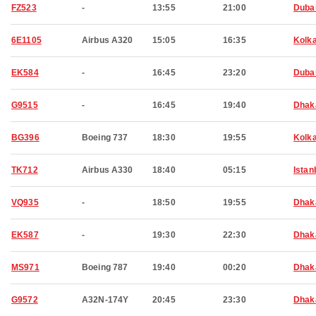
FZ523
-
13:55
21:00
Duba
6E1105
Airbus A320
15:05
16:35
Kolk
EK584
-
16:45
23:20
Duba
G9515
-
16:45
19:40
Dhak
BG396
Boeing 737
18:30
19:55
Kolk
TK712
Airbus A330
18:40
05:15
Istan
VQ935
-
18:50
19:55
Dhak
EK587
-
19:30
22:30
Dhak
MS971
Boeing 787
19:40
00:20
Dhak
G9572
A32N-174Y
20:45
23:30
Dhak