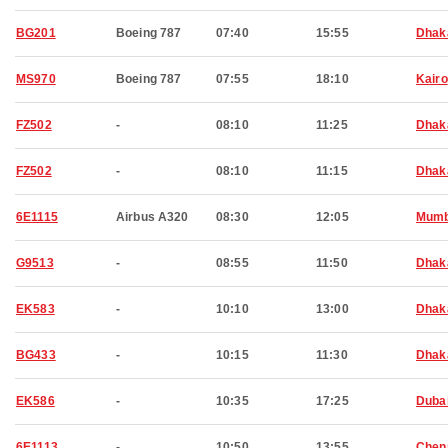
BG201
Boeing 787
07:40
15:55
Dhak
MS970
Boeing 787
07:55
18:10
Kairo
FZ502
-
08:10
11:25
Dhak
FZ502
-
08:10
11:15
Dhak
6E1115
Airbus A320
08:30
12:05
Mumb
G9513
-
08:55
11:50
Dhak
EK583
-
10:10
13:00
Dhak
BG433
-
10:15
11:30
Dhak
EK586
-
10:35
17:25
Duba
6E1113
-
10:50
13:55
Chen