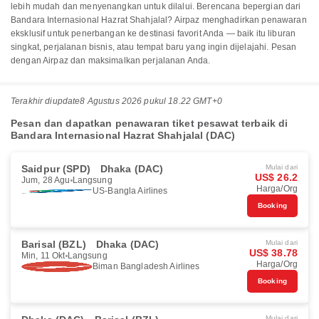
lebih mudah dan menyenangkan untuk dilalui. Berencana bepergian dari
Bandara Internasional Hazrat Shahjalal? Airpaz menghadirkan penawaran
eksklusif untuk penerbangan ke destinasi favorit Anda — baik itu liburan
singkat, perjalanan bisnis, atau tempat baru yang ingin dijelajahi. Pesan
dengan Airpaz dan maksimalkan perjalanan Anda.
Terakhir diupdate
8 Agustus 2026 pukul 18.22 GMT+0
Pesan dan dapatkan penawaran tiket pesawat terbaik di
Bandara Internasional Hazrat Shahjalal (DAC)
Saidpur (SPD)
Dhaka (DAC)
Mulai dari
US$ 26.2
Jum, 28 Agu
Langsung
Harga/Org
US-Bangla Airlines
Booking
Barisal (BZL)
Dhaka (DAC)
Mulai dari
US$ 38.78
Min, 11 Okt
Langsung
Harga/Org
Biman Bangladesh Airlines
Booking
Mulai dari