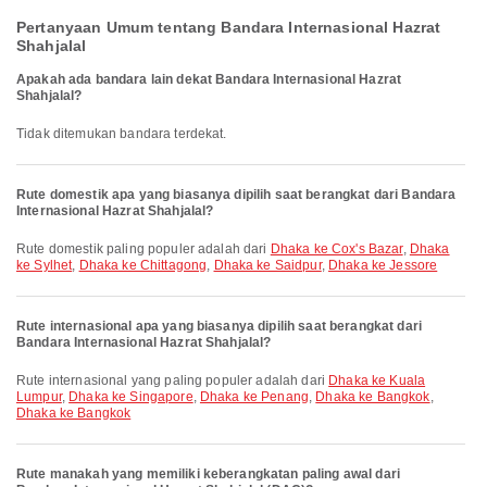
Pertanyaan Umum tentang Bandara Internasional Hazrat
Shahjalal
Apakah ada bandara lain dekat Bandara Internasional Hazrat
Shahjalal?
Tidak ditemukan bandara terdekat.
Rute domestik apa yang biasanya dipilih saat berangkat dari Bandara
Internasional Hazrat Shahjalal?
Rute domestik paling populer adalah dari
Dhaka ke Cox's Bazar
,
Dhaka
ke Sylhet
,
Dhaka ke Chittagong
,
Dhaka ke Saidpur
,
Dhaka ke Jessore
Rute internasional apa yang biasanya dipilih saat berangkat dari
Bandara Internasional Hazrat Shahjalal?
Rute internasional yang paling populer adalah dari
Dhaka ke Kuala
Lumpur
,
Dhaka ke Singapore
,
Dhaka ke Penang
,
Dhaka ke Bangkok
,
Dhaka ke Bangkok
Rute manakah yang memiliki keberangkatan paling awal dari