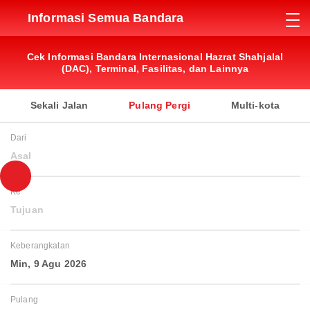
Informasi Semua Bandara
Cek Informasi Bandara Internasional Hazrat Shahjalal
(DAC), Terminal, Fasilitas, dan Lainnya
Sekali Jalan
Pulang Pergi
Multi-kota
Dari
Asal
Ke
Tujuan
Keberangkatan
Min, 9 Agu 2026
Pulang