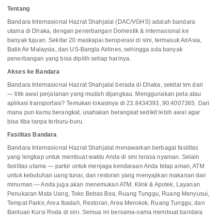
Tentang
Bandara Internasional Hazrat Shahjalal (DAC/VGHS) adalah bandara
utama di Dhaka, dengan penerbangan Domestik & Internasional ke
banyak tujuan. Sekitar 20 maskapai beroperasi di sini, termasuk AirAsia,
Batik Air Malaysia, dan US-Bangla Airlines, sehingga ada banyak
penerbangan yang bisa dipilih setiap harinya.
Akses ke Bandara
Bandara Internasional Hazrat Shahjalal berada di Dhaka, sekitar km dari
— titik awal perjalanan yang mudah dijangkau. Menggunakan peta atau
aplikasi transportasi? Temukan lokasinya di 23.8434393, 90.4007365. Dari
mana pun kamu berangkat, usahakan berangkat sedikit lebih awal agar
bisa tiba tanpa terburu-buru.
Fasilitas Bandara
Bandara Internasional Hazrat Shahjalal menawarkan berbagai fasilitas
yang lengkap untuk membuat waktu Anda di sini terasa nyaman. Selain
fasilitas utama — parkir untuk menjaga kendaraan Anda tetap aman, ATM
untuk kebutuhan uang tunai, dan restoran yang menyajikan makanan dan
minuman — Anda juga akan menemukan ATM, Klink & Apotek, Layanan
Penukaran Mata Uang, Toko Bebas Bea, Ruang Tunggu, Ruang Menyusui,
Tempat Parkir, Area Ibadah, Restoran, Area Merokok, Ruang Tunggu, dan
Bantuan Kursi Roda di sini. Semua ini bersama-sama membuat bandara