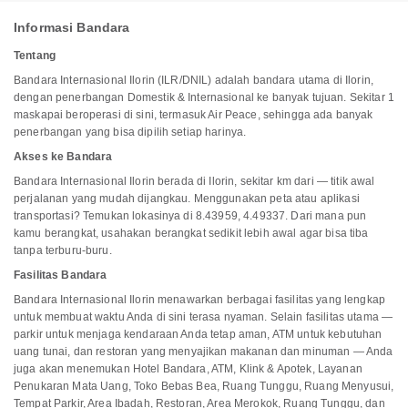
Informasi Bandara
Tentang
Bandara Internasional Ilorin (ILR/DNIL) adalah bandara utama di Ilorin,
dengan penerbangan Domestik & Internasional ke banyak tujuan. Sekitar 1
maskapai beroperasi di sini, termasuk Air Peace, sehingga ada banyak
penerbangan yang bisa dipilih setiap harinya.
Akses ke Bandara
Bandara Internasional Ilorin berada di Ilorin, sekitar km dari — titik awal
perjalanan yang mudah dijangkau. Menggunakan peta atau aplikasi
transportasi? Temukan lokasinya di 8.43959, 4.49337. Dari mana pun
kamu berangkat, usahakan berangkat sedikit lebih awal agar bisa tiba
tanpa terburu-buru.
Fasilitas Bandara
Bandara Internasional Ilorin menawarkan berbagai fasilitas yang lengkap
untuk membuat waktu Anda di sini terasa nyaman. Selain fasilitas utama —
parkir untuk menjaga kendaraan Anda tetap aman, ATM untuk kebutuhan
uang tunai, dan restoran yang menyajikan makanan dan minuman — Anda
juga akan menemukan Hotel Bandara, ATM, Klink & Apotek, Layanan
Penukaran Mata Uang, Toko Bebas Bea, Ruang Tunggu, Ruang Menyusui,
Tempat Parkir, Area Ibadah, Restoran, Area Merokok, Ruang Tunggu, dan