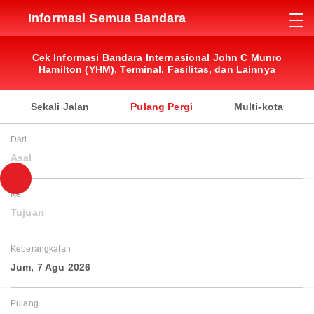
Informasi Semua Bandara
Cek Informasi Bandara Internasional John C Munro
Hamilton (YHM), Terminal, Fasilitas, dan Lainnya
Sekali Jalan
Pulang Pergi
Multi-kota
Dari
Asal
Ke
Tujuan
Keberangkatan
Jum, 7 Agu 2026
Pulang