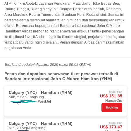
ATM, Klink & Apotek, Layanan Penukaran Mata Uang, Toko Bebas Bea,
Ruang Tunggu, Ruang Menyusui, Tempat Parkir, Area Ibadah, Restoran,
Area Merokok, Ruang Tunggu, dan Bantuan Kursi Roda di sini. Semua ini
bersama-sama membuat bandara lebih mudah dan menyenangkan untuk
dilalui. Berencana bepergian dari Bandara Internasional John C Munro
Hamilton? Airpaz menghadirkan penawaran eksklusif untuk penerbangan
ke destinasi favorit Anda — baik itu liburan singkat, perjalanan bisnis, atau
tempat baru yang ingin dijelajahi. Pesan dengan Airpaz dan maksimalkan
perjalanan Anda.
Terakhir diupdate
4 Agustus 2026 pukul 00.08 GMT+0
Pesan dan dapatkan penawaran tiket pesawat terbaik di
Bandara Internasional John C Munro Hamilton (YHM)
Calgary (YYC)
Hamilton (YHM)
Mulai dari
US$ 151.85
Sab, 5 Sep
Langsung
Harga/Org
WestJet
Booking
Calgary (YYC)
Hamilton (YHM)
Mulai dari
US$ 173.47
Min, 20 Sep
Langsung