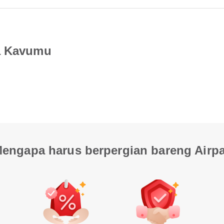
ra Kavumu
engapa harus berpergian bareng Airp