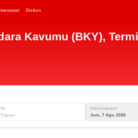
emesanan
Diskon
ara Kavumu (BKY), Termina
Ke
Keberangkatan
Jum, 7 Agu 2026