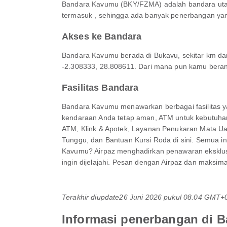
Bandara Kavumu (BKY/FZMA) adalah bandara utama 
termasuk , sehingga ada banyak penerbangan yang 
Akses ke Bandara
Bandara Kavumu berada di Bukavu, sekitar km dari
-2.308333, 28.808611. Dari mana pun kamu berangk
Fasilitas Bandara
Bandara Kavumu menawarkan berbagai fasilitas ya
kendaraan Anda tetap aman, ATM untuk kebutuha
ATM, Klink & Apotek, Layanan Penukaran Mata Ua
Tunggu, dan Bantuan Kursi Roda di sini. Semua 
Kavumu? Airpaz menghadirkan penawaran eksklusif 
ingin dijelajahi. Pesan dengan Airpaz dan maksim
Terakhir diupdate
26 Juni 2026 pukul 08.04 GMT+
Informasi penerbangan di 