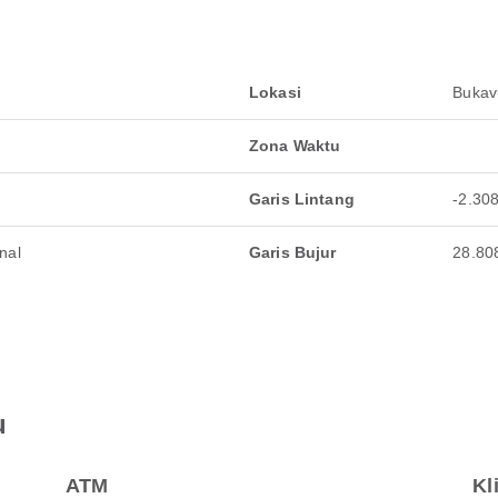
Lokasi
Bukav
Zona Waktu
Garis Lintang
-2.30
nal
Garis Bujur
28.80
u
ATM
Kl