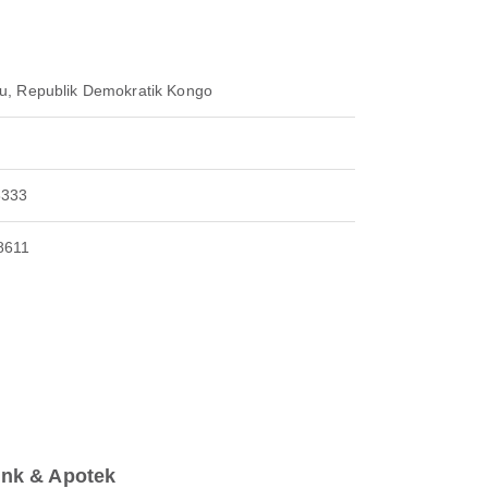
u, Republik Demokratik Kongo
8333
8611
ink & Apotek