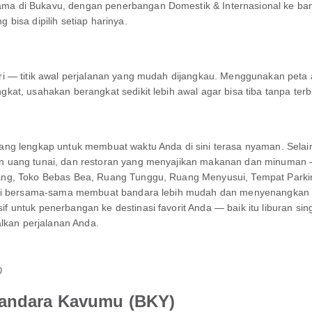
di Bukavu, dengan penerbangan Domestik & Internasional ke banyak
bisa dipilih setiap harinya.
 — titik awal perjalanan yang mudah dijangkau. Menggunakan peta at
at, usahakan berangkat sedikit lebih awal agar bisa tiba tanpa terb
ng lengkap untuk membuat waktu Anda di sini terasa nyaman. Selain 
n uang tunai, dan restoran yang menyajikan makanan dan minuman
ng, Toko Bebas Bea, Ruang Tunggu, Ruang Menyusui, Tempat Parkir
ini bersama-sama membuat bandara lebih mudah dan menyenangkan un
untuk penerbangan ke destinasi favorit Anda — baik itu liburan sing
alkan perjalanan Anda.
0
Bandara Kavumu (BKY)