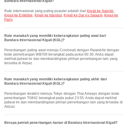
Bandara Internasional Kigali?
Rute internasional yang paling populer adalah dari
Kigali ke Nairobi
,
Kigali ke Entebbe
,
Kigali ke Istanbul
,
Kigali ke Dar es Salaam
,
Kigali ke
Paris
Rute manakah yang memiliki keberangkatan paling awal dari
Bandara Internasional Kigali (KGL)?
Penerbangan paling awal menuju Cincinnati dengan RwandAir dengan
kode penerbangan WB700 berangkat pada pukul 00:30. Anda dapat
melihat jadwal ini dan membandingkan pilihan penerbangan lain yang
tersedia di Airpaz.
Rute manakah yang memiliki keberangkatan paling akhir dari
Bandara Internasional Kigali (KGL)?
Penerbangan terakhir menuju Tokyo dengan Thai Airways dengan kode
penerbangan TG642 berangkat pada pukul 23:55. Anda dapat melihat
jadwal ini dan membandingkan pilihan penerbangan lain yang tersedia di
Airpaz.
Berapa jumlah penerbangan harian di Bandara Internasional Kigali?