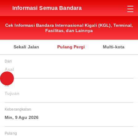
Informasi Semua Bandara
Cek Informasi Bandara Internasional Kigali (KGL), Terminal,
Fasilitas, dan Lainnya
Sekali Jalan
Pulang Pergi
Multi-kota
Dari
Asal
Ke
Tujuan
Keberangkatan
Min, 9 Agu 2026
Pulang