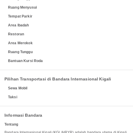
Ruang Menyusui
Tempat Parkir
Area Ibadah
Restoran
Area Merokok
Ruang Tunggu
Bantuan Kursi Roda
Pilihan Transportasi di Bandara Internasional Kigali
Sewa Mobil
Taksi
Informasi Bandara
Tentang
Bandara Internasional Kigali (KGL/HRYR) adalah bandara utama di Kigali,