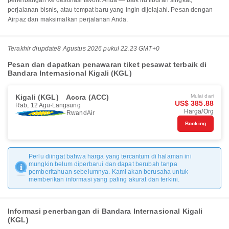
penerbangan ke destinasi favorit Anda — baik itu liburan singkat,
perjalanan bisnis, atau tempat baru yang ingin dijelajahi. Pesan dengan
Airpaz dan maksimalkan perjalanan Anda.
Terakhir diupdate
8 Agustus 2026 pukul 22.23 GMT+0
Pesan dan dapatkan penawaran tiket pesawat terbaik di
Bandara Internasional Kigali (KGL)
Kigali (KGL)
Accra (ACC)
Mulai dari
US$ 385.88
Rab, 12 Agu
Langsung
Harga/Org
RwandAir
Booking
Perlu diingat bahwa harga yang tercantum di halaman ini
mungkin belum diperbarui dan dapat berubah tanpa
pemberitahuan sebelumnya. Kami akan berusaha untuk
memberikan informasi yang paling akurat dan terkini.
Informasi penerbangan di Bandara Internasional Kigali
(KGL)