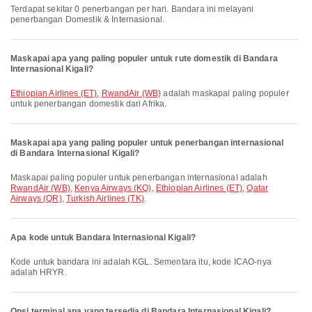
Terdapat sekitar 0 penerbangan per hari. Bandara ini melayani
penerbangan Domestik & Internasional.
Maskapai apa yang paling populer untuk rute domestik di Bandara
Internasional Kigali?
Ethiopian Airlines (ET)
,
RwandAir (WB)
adalah maskapai paling populer
untuk penerbangan domestik dari Afrika.
Maskapai apa yang paling populer untuk penerbangan internasional
di Bandara Internasional Kigali?
Maskapai paling populer untuk penerbangan internasional adalah
RwandAir (WB)
,
Kenya Airways (KQ)
,
Ethiopian Airlines (ET)
,
Qatar
Airways (QR)
,
Turkish Airlines (TK)
.
Apa kode untuk Bandara Internasional Kigali?
Kode untuk bandara ini adalah KGL. Sementara itu, kode ICAO-nya
adalah HRYR.
Opsi terminal apa yang tersedia di Bandara Internasional Kigali?