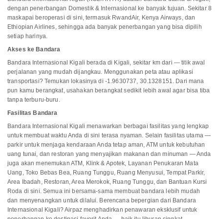
dengan penerbangan Domestik & Internasional ke banyak tujuan. Sekitar 8
maskapai beroperasi di sini, termasuk RwandAir, Kenya Airways, dan
Ethiopian Airlines, sehingga ada banyak penerbangan yang bisa dipilih
setiap harinya.
Akses ke Bandara
Bandara Internasional Kigali berada di Kigali, sekitar km dari — titik awal
perjalanan yang mudah dijangkau. Menggunakan peta atau aplikasi
transportasi? Temukan lokasinya di -1.9630737, 30.1328151. Dari mana
pun kamu berangkat, usahakan berangkat sedikit lebih awal agar bisa tiba
tanpa terburu-buru.
Fasilitas Bandara
Bandara Internasional Kigali menawarkan berbagai fasilitas yang lengkap
untuk membuat waktu Anda di sini terasa nyaman. Selain fasilitas utama —
parkir untuk menjaga kendaraan Anda tetap aman, ATM untuk kebutuhan
uang tunai, dan restoran yang menyajikan makanan dan minuman — Anda
juga akan menemukan ATM, Klink & Apotek, Layanan Penukaran Mata
Uang, Toko Bebas Bea, Ruang Tunggu, Ruang Menyusui, Tempat Parkir,
Area Ibadah, Restoran, Area Merokok, Ruang Tunggu, dan Bantuan Kursi
Roda di sini. Semua ini bersama-sama membuat bandara lebih mudah
dan menyenangkan untuk dilalui. Berencana bepergian dari Bandara
Internasional Kigali? Airpaz menghadirkan penawaran eksklusif untuk