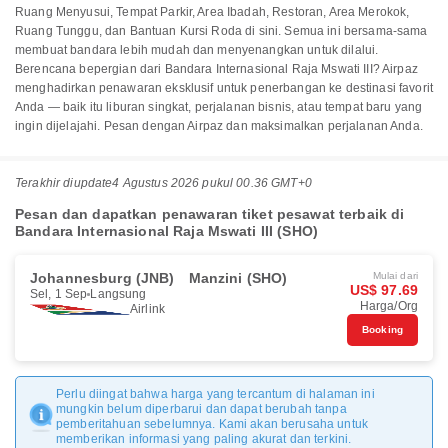
Ruang Menyusui, Tempat Parkir, Area Ibadah, Restoran, Area Merokok,
Ruang Tunggu, dan Bantuan Kursi Roda di sini. Semua ini bersama-sama
membuat bandara lebih mudah dan menyenangkan untuk dilalui.
Berencana bepergian dari Bandara Internasional Raja Mswati III? Airpaz
menghadirkan penawaran eksklusif untuk penerbangan ke destinasi favorit
Anda — baik itu liburan singkat, perjalanan bisnis, atau tempat baru yang
ingin dijelajahi. Pesan dengan Airpaz dan maksimalkan perjalanan Anda.
Terakhir diupdate
4 Agustus 2026 pukul 00.36 GMT+0
Pesan dan dapatkan penawaran tiket pesawat terbaik di
Bandara Internasional Raja Mswati III (SHO)
Johannesburg (JNB)
Manzini (SHO)
Mulai dari
US$ 97.69
Sel, 1 Sep
Langsung
Harga/Org
Airlink
Booking
Perlu diingat bahwa harga yang tercantum di halaman ini
mungkin belum diperbarui dan dapat berubah tanpa
pemberitahuan sebelumnya. Kami akan berusaha untuk
memberikan informasi yang paling akurat dan terkini.