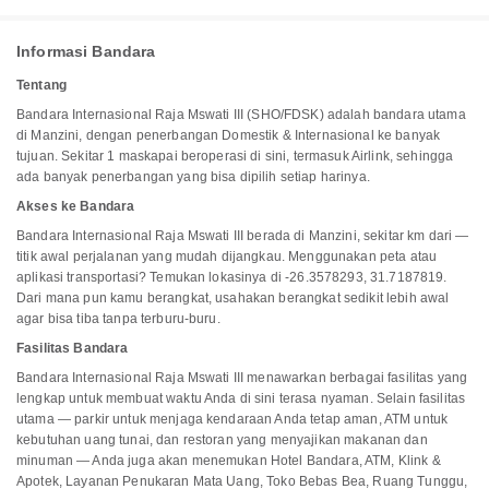
Informasi Bandara
Tentang
Bandara Internasional Raja Mswati III (SHO/FDSK) adalah bandara utama
di Manzini, dengan penerbangan Domestik & Internasional ke banyak
tujuan. Sekitar 1 maskapai beroperasi di sini, termasuk Airlink, sehingga
ada banyak penerbangan yang bisa dipilih setiap harinya.
Akses ke Bandara
Bandara Internasional Raja Mswati III berada di Manzini, sekitar km dari —
titik awal perjalanan yang mudah dijangkau. Menggunakan peta atau
aplikasi transportasi? Temukan lokasinya di -26.3578293, 31.7187819.
Dari mana pun kamu berangkat, usahakan berangkat sedikit lebih awal
agar bisa tiba tanpa terburu-buru.
Fasilitas Bandara
Bandara Internasional Raja Mswati III menawarkan berbagai fasilitas yang
lengkap untuk membuat waktu Anda di sini terasa nyaman. Selain fasilitas
utama — parkir untuk menjaga kendaraan Anda tetap aman, ATM untuk
kebutuhan uang tunai, dan restoran yang menyajikan makanan dan
minuman — Anda juga akan menemukan Hotel Bandara, ATM, Klink &
Apotek, Layanan Penukaran Mata Uang, Toko Bebas Bea, Ruang Tunggu,