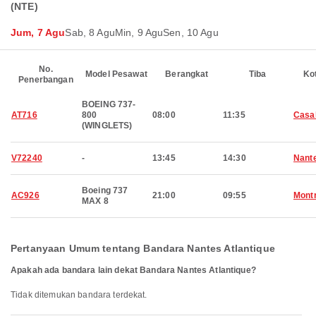
(NTE)
Jum, 7 Agu
Sab, 8 Agu
Min, 9 Agu
Sen, 10 Agu
No.
Model Pesawat
Berangkat
Tiba
Ko
Penerbangan
BOEING 737-
AT716
800
08:00
11:35
Casa
(WINGLETS)
V72240
-
13:45
14:30
Nant
Boeing 737
AC926
21:00
09:55
Montr
MAX 8
Pertanyaan Umum tentang Bandara Nantes Atlantique
Apakah ada bandara lain dekat Bandara Nantes Atlantique?
Tidak ditemukan bandara terdekat.