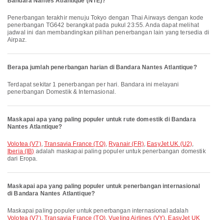
Bandara Nantes Atlantique (NTE)?
Penerbangan terakhir menuju Tokyo dengan Thai Airways dengan kode
penerbangan TG642 berangkat pada pukul 23:55. Anda dapat melihat
jadwal ini dan membandingkan pilihan penerbangan lain yang tersedia di
Airpaz.
Berapa jumlah penerbangan harian di Bandara Nantes Atlantique?
Terdapat sekitar 1 penerbangan per hari. Bandara ini melayani
penerbangan Domestik & Internasional.
Maskapai apa yang paling populer untuk rute domestik di Bandara
Nantes Atlantique?
Volotea (V7)
,
Transavia France (TO)
,
Ryanair (FR)
,
EasyJet UK (U2)
,
Iberia (IB)
adalah maskapai paling populer untuk penerbangan domestik
dari Eropa.
Maskapai apa yang paling populer untuk penerbangan internasional
di Bandara Nantes Atlantique?
Maskapai paling populer untuk penerbangan internasional adalah
Volotea (V7)
,
Transavia France (TO)
,
Vueling Airlines (VY)
,
EasyJet UK