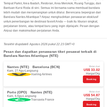
Tempat Parkir, Area Ibadah, Restoran, Area Merokok, Ruang Tunggu, dan
Bantuan Kursi Roda di sini. Semua ini bersama-sama membuat bandara
lebih mudah dan menyenangkan untuk dilalui. Berencana bepergian dari
Bandara Nantes Atlantique? Airpaz menghadirkan penawaran eksklusif
untuk penerbangan ke destinasi favorit Anda — baik itu liburan singkat,
perjalanan bisnis, atau tempat baru yang ingin dijelajahi. Pesan dengan
Airpaz dan maksimalkan perjalanan Anda.
Terakhir diupdate
6 Agustus 2026 pukul 22.23 GMT+0
Pesan dan dapatkan penawaran tiket pesawat terbaik di
Bandara Nantes Atlantique (NTE)
Nantes (NTE)
Barcelona (BCN)
Mulai dari
US$ 33.02
Kam, 27 Agu
Langsung
Harga/Org
Vueling Airlines
Booking
Porto (OPO)
Nantes (NTE)
Mulai dari
US$ 54.87
Kam, 6 Agu
Langsung
Harga/Org
Transavia France
Booking