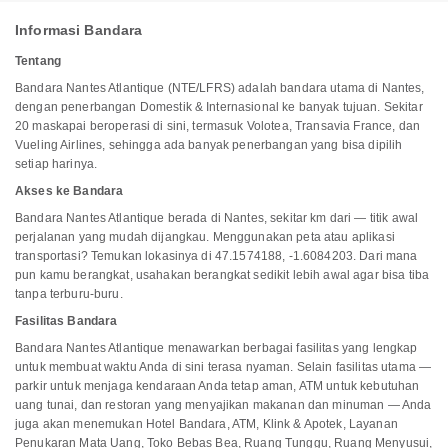
Informasi Bandara
Tentang
Bandara Nantes Atlantique (NTE/LFRS) adalah bandara utama di Nantes,
dengan penerbangan Domestik & Internasional ke banyak tujuan. Sekitar
20 maskapai beroperasi di sini, termasuk Volotea, Transavia France, dan
Vueling Airlines, sehingga ada banyak penerbangan yang bisa dipilih
setiap harinya.
Akses ke Bandara
Bandara Nantes Atlantique berada di Nantes, sekitar km dari — titik awal
perjalanan yang mudah dijangkau. Menggunakan peta atau aplikasi
transportasi? Temukan lokasinya di 47.1574188, -1.6084203. Dari mana
pun kamu berangkat, usahakan berangkat sedikit lebih awal agar bisa tiba
tanpa terburu-buru.
Fasilitas Bandara
Bandara Nantes Atlantique menawarkan berbagai fasilitas yang lengkap
untuk membuat waktu Anda di sini terasa nyaman. Selain fasilitas utama —
parkir untuk menjaga kendaraan Anda tetap aman, ATM untuk kebutuhan
uang tunai, dan restoran yang menyajikan makanan dan minuman — Anda
juga akan menemukan Hotel Bandara, ATM, Klink & Apotek, Layanan
Penukaran Mata Uang, Toko Bebas Bea, Ruang Tunggu, Ruang Menyusui,