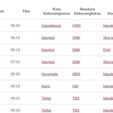
Kota
Bandara
kat
Tiba
Keberangkatan
Keberangkatan
Ke
06:45
Casablanca
CMN
Istanb
06:15
Istanbul
SAW
Sharj
03:15
Istanbul
SAW
Erbil
07:00
Istanbul
SAW
Sharj
05:35
Hurghada
HRG
Istanb
05:10
Kairo
CAI
Istanb
04:55
Tbilisi
TBS
Istanb
06:30
Tbilisi
TBS
Istanb