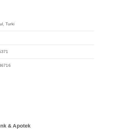
ul, Turki
5371
46716
ink & Apotek