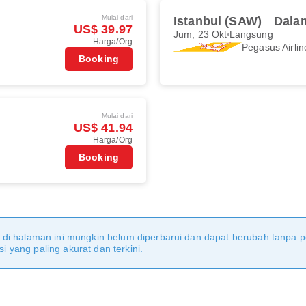
Mulai dari
Istanbul (SAW)
Dala
US$ 39.97
Jum, 23 Okt
Langsung
Harga/Org
Pegasus Airlin
Booking
Mulai dari
US$ 41.94
Harga/Org
Booking
m di halaman ini mungkin belum diperbarui dan dapat berubah tanpa
 yang paling akurat dan terkini.