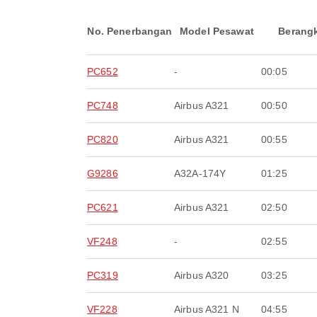
No. Penerbangan
Model Pesawat
Berang
PC652
-
00:05
PC748
Airbus A321
00:50
PC820
Airbus A321
00:55
G9286
A32A-174Y
01:25
PC621
Airbus A321
02:50
VF248
-
02:55
PC319
Airbus A320
03:25
VF228
Airbus A321 N
04:55