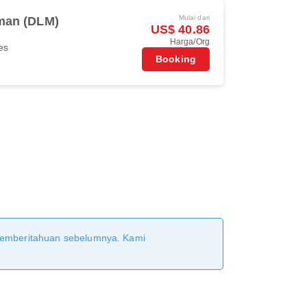
Mulai dari
man (DLM)
US$ 40.86
Harga/Org
es
Booking
 pemberitahuan sebelumnya. Kami