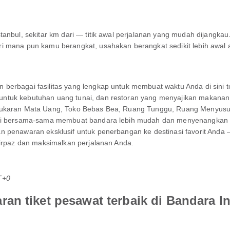
tanbul, sekitar km dari — titik awal perjalanan yang mudah dijangkau
 mana pun kamu berangkat, usahakan berangkat sedikit lebih awal ag
erbagai fasilitas yang lengkap untuk membuat waktu Anda di sini te
 untuk kebutuhan uang tunai, dan restoran yang menyajikan maka
nukaran Mata Uang, Toko Bebas Bea, Ruang Tunggu, Ruang Menyusui,
ini bersama-sama membuat bandara lebih mudah dan menyenangkan un
penawaran eksklusif untuk penerbangan ke destinasi favorit Anda — b
Airpaz dan maksimalkan perjalanan Anda.
T+0
an tiket pesawat terbaik di Bandara I