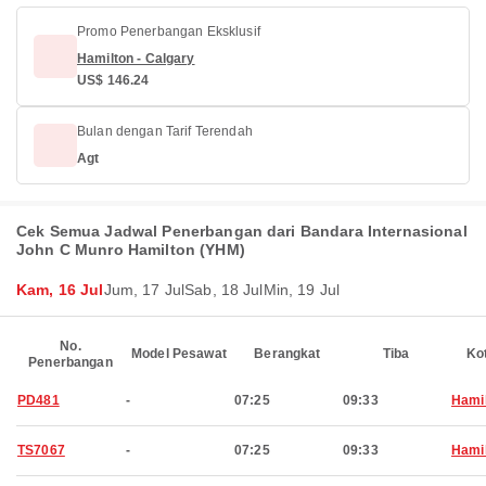
Promo Penerbangan Eksklusif
Hamilton - Calgary
US$ 146.24
Bulan dengan Tarif Terendah
Agt
Cek Semua Jadwal Penerbangan dari Bandara Internasional
John C Munro Hamilton (YHM)
Kam, 16 Jul
Jum, 17 Jul
Sab, 18 Jul
Min, 19 Jul
No.
Model Pesawat
Berangkat
Tiba
Ko
Penerbangan
PD481
-
07:25
09:33
Hami
TS7067
-
07:25
09:33
Hami