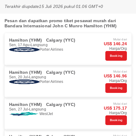
Terakhir diupdate
15 Juli 2026 pukul 01.06 GMT+0
Pesan dan dapatkan promo tiket pesawat murah dari
Bandara Internasional John C Munro Hamilton (YHM)
Hamilton (YHM)
Calgary (YYC)
Mulai dari
US$ 146.24
Sen, 17 Agu
Langsung
Harga/Org
Porter Airlines
Booking
Hamilton (YHM)
Calgary (YYC)
Mulai dari
US$ 146.96
Sen, 20 Jul
Langsung
Harga/Org
Porter Airlines
Booking
Hamilton (YHM)
Calgary (YYC)
Mulai dari
US$ 175.17
Sen, 27 Jul
Langsung
Harga/Org
WestJet
Booking
Mulai dari