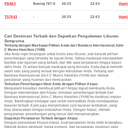
PD483
Boeing 787-9
20:35
22:43
Hami
TS7043
-
20:35
22:43
Hami
Cari Destinasi Terbaik dan Dapatkan Pengalaman Liburan
Sempurna
Terbang dengan Maskapai Pilihan Anda dari Bandara Internasional John
C Munro Hamilton (YHM)
Jika Anda ingin bepergian untuk bisnis atau liburan, ada banyak pilihan
penerbangan yang tersedia ke tujuan Anda. Setiap maskapai menawarkan
fasilitas dan layanan yang terbaik, dari titik awal perjalanan hingga tujuan
akhir Anda. Di antara banyak maskapai yang tersedia, Anda dapat memilih
salah satu yang paling sesuai dengan kebutuhan Anda. Terbang dari
Bandara Internasional John C Munro Hamilton (YHM) dan nikmati
perjalanan yang nyaman dan memuaskan.
Temukan Penerbangan Ideal Anda dengan Pilihan Airpaz
Mengalami kesulitan membuat pilihan? Airpaz dapat membantu Anda.
Dengan rekomendasi dari Airpaz, temukan penerbangan terbaik dari
Bandara Internasional John C Munro Hamilton (YHM) ke destinasi impian
Anda. Bandingkan berbagai opsi untuk memastikan Anda mendapatkan
tawaran terbaik. Kami juga menyediakan opsi layanan tambahan, yang
bisa disesuaikan dengan kebutuhan Anda. Dengan Airpaz, nikmati
pengalaman penerbangan yang lancar dan menyenangkan.
Dapatkan Penawaran Terbaik dengan Airpaz
Dengan penawaran khusus Airpaz, buat perjalanan Anda lebih terjangkau.
Nikmati diskon eksklusif, harga promosi, dan penawaran musiman yang