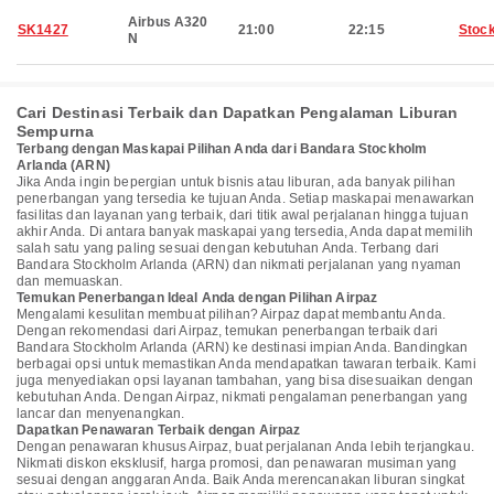
Airbus A320
SK1427
21:00
22:15
Stoc
N
Cari Destinasi Terbaik dan Dapatkan Pengalaman Liburan
Sempurna
Terbang dengan Maskapai Pilihan Anda dari Bandara Stockholm
Arlanda (ARN)
Jika Anda ingin bepergian untuk bisnis atau liburan, ada banyak pilihan
penerbangan yang tersedia ke tujuan Anda. Setiap maskapai menawarkan
fasilitas dan layanan yang terbaik, dari titik awal perjalanan hingga tujuan
akhir Anda. Di antara banyak maskapai yang tersedia, Anda dapat memilih
salah satu yang paling sesuai dengan kebutuhan Anda. Terbang dari
Bandara Stockholm Arlanda (ARN) dan nikmati perjalanan yang nyaman
dan memuaskan.
Temukan Penerbangan Ideal Anda dengan Pilihan Airpaz
Mengalami kesulitan membuat pilihan? Airpaz dapat membantu Anda.
Dengan rekomendasi dari Airpaz, temukan penerbangan terbaik dari
Bandara Stockholm Arlanda (ARN) ke destinasi impian Anda. Bandingkan
berbagai opsi untuk memastikan Anda mendapatkan tawaran terbaik. Kami
juga menyediakan opsi layanan tambahan, yang bisa disesuaikan dengan
kebutuhan Anda. Dengan Airpaz, nikmati pengalaman penerbangan yang
lancar dan menyenangkan.
Dapatkan Penawaran Terbaik dengan Airpaz
Dengan penawaran khusus Airpaz, buat perjalanan Anda lebih terjangkau.
Nikmati diskon eksklusif, harga promosi, dan penawaran musiman yang
sesuai dengan anggaran Anda. Baik Anda merencanakan liburan singkat