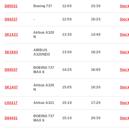
D85501
Boeing 737
12:05
15:30
Stoc
D84257
-
12:50
16:25
Stoc
Airbus A320
SK1423
13:30
14:40
Stoc
N
AIRBUS
SK1803
13:50
18:20
Stoc
A320NEO
BOEING 737
D84507
14:25
16:00
Stoc
MAX 8
Airbus A320
SK1407
15:05
16:20
Stoc
N
LH2417
Airbus A321
15:10
17:20
Stoc
BOEING 737
D84401
15:10
20:30
Stoc
MAX 8