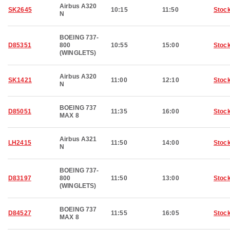
Airbus A320
SK2645
10:15
11:50
Stoc
N
BOEING 737-
D85351
800
10:55
15:00
Stoc
(WINGLETS)
Airbus A320
SK1421
11:00
12:10
Stoc
N
BOEING 737
D85051
11:35
16:00
Stoc
MAX 8
Airbus A321
LH2415
11:50
14:00
Stoc
N
BOEING 737-
D83197
800
11:50
13:00
Stoc
(WINGLETS)
BOEING 737
D84527
11:55
16:05
Stoc
MAX 8