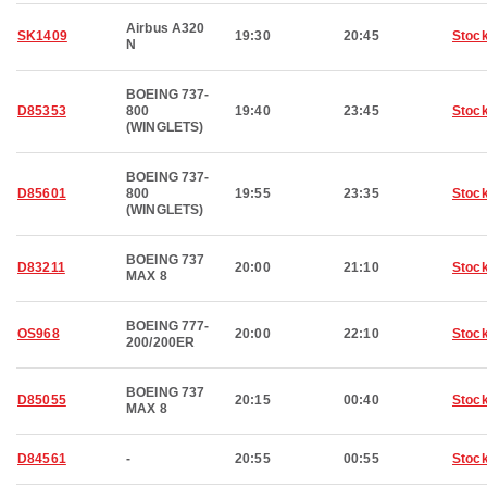
Airbus A320
SK1409
19:30
20:45
Stoc
N
BOEING 737-
D85353
800
19:40
23:45
Stoc
(WINGLETS)
BOEING 737-
D85601
800
19:55
23:35
Stoc
(WINGLETS)
BOEING 737
D83211
20:00
21:10
Stoc
MAX 8
BOEING 777-
OS968
20:00
22:10
Stoc
200/200ER
BOEING 737
D85055
20:15
00:40
Stoc
MAX 8
D84561
-
20:55
00:55
Stoc