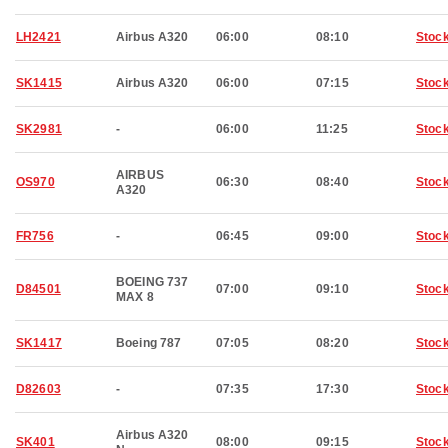
LH2421
Airbus A320
06:00
08:10
Stoc
SK1415
Airbus A320
06:00
07:15
Stoc
SK2981
-
06:00
11:25
Stoc
AIRBUS
OS970
06:30
08:40
Stoc
A320
FR756
-
06:45
09:00
Stoc
BOEING 737
D84501
07:00
09:10
Stoc
MAX 8
SK1417
Boeing 787
07:05
08:20
Stoc
D82603
-
07:35
17:30
Stoc
Airbus A320
SK401
08:00
09:15
Stoc