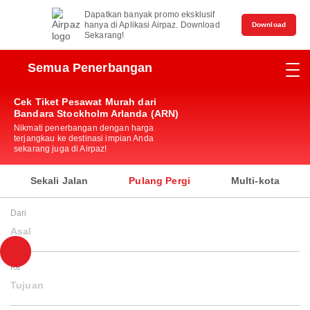
Dapatkan banyak promo eksklusif
hanya di Aplikasi Airpaz. Download
Download
Sekarang!
Semua Penerbangan
Cek Tiket Pesawat Murah dari
Bandara Stockholm Arlanda (ARN)
Nikmati penerbangan dengan harga
terjangkau ke destinasi impian Anda
sekarang juga di Airpaz!
Sekali Jalan
Pulang Pergi
Multi-kota
Dari
Asal
Ke
Tujuan