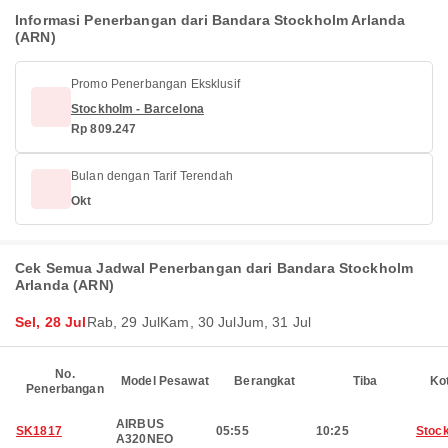
Informasi Penerbangan dari Bandara Stockholm Arlanda
(ARN)
Promo Penerbangan Eksklusif
Stockholm - Barcelona
Rp 809.247
Bulan dengan Tarif Terendah
Okt
Cek Semua Jadwal Penerbangan dari Bandara Stockholm
Arlanda (ARN)
Sel, 28 Jul
Rab, 29 Jul
Kam, 30 Jul
Jum, 31 Jul
No.
Model Pesawat
Berangkat
Tiba
Ko
Penerbangan
AIRBUS
SK1817
05:55
10:25
Stoc
A320NEO