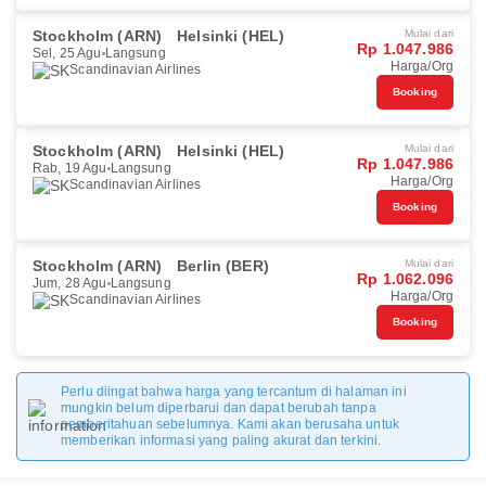
Stockholm (ARN)
Helsinki (HEL)
Mulai dari
Rp 1.047.986
Sel, 25 Agu
Langsung
Harga/Org
Scandinavian Airlines
Booking
Stockholm (ARN)
Helsinki (HEL)
Mulai dari
Rp 1.047.986
Rab, 19 Agu
Langsung
Harga/Org
Scandinavian Airlines
Booking
Stockholm (ARN)
Berlin (BER)
Mulai dari
Rp 1.062.096
Jum, 28 Agu
Langsung
Harga/Org
Scandinavian Airlines
Booking
Perlu diingat bahwa harga yang tercantum di halaman ini
mungkin belum diperbarui dan dapat berubah tanpa
pemberitahuan sebelumnya. Kami akan berusaha untuk
memberikan informasi yang paling akurat dan terkini.