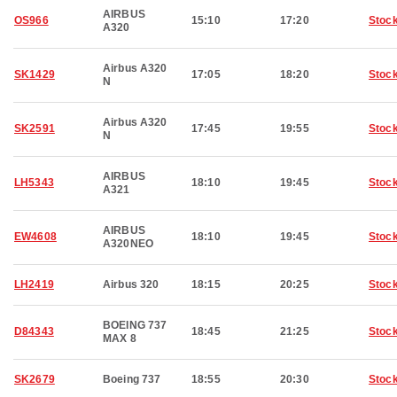
AIRBUS
OS966
15:10
17:20
Stoc
A320
Airbus A320
SK1429
17:05
18:20
Stoc
N
Airbus A320
SK2591
17:45
19:55
Stoc
N
AIRBUS
LH5343
18:10
19:45
Stoc
A321
AIRBUS
EW4608
18:10
19:45
Stoc
A320NEO
LH2419
Airbus 320
18:15
20:25
Stoc
BOEING 737
D84343
18:45
21:25
Stoc
MAX 8
SK2679
Boeing 737
18:55
20:30
Stoc