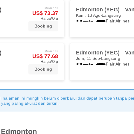
Mulai dari
)
Edmonton (YEG)
Van
US$ 73.37
Kam, 13 Agu
Langsung
Harga/Org
Flair Airlines
Booking
Mulai dari
)
Edmonton (YEG)
Van
US$ 77.68
Jum, 11 Sep
Langsung
Harga/Org
Flair Airlines
Booking
di halaman ini mungkin belum diperbarui dan dapat berubah tanpa 
ang paling akurat dan terkini.
i Edmonton