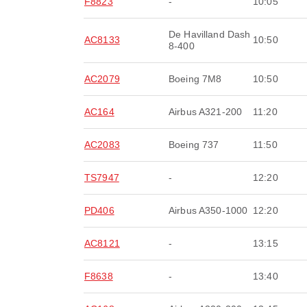
F8823
-
10:05
De Havilland Dash
AC8133
10:50
8-400
AC2079
Boeing 7M8
10:50
AC164
Airbus A321-200
11:20
AC2083
Boeing 737
11:50
TS7947
-
12:20
PD406
Airbus A350-1000
12:20
AC8121
-
13:15
F8638
-
13:40