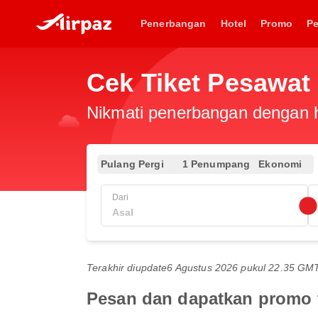
Penerbangan
Hotel
Promo
P
Cek Tiket Pesawat
Nikmati penerbangan dengan ha
Pulang Pergi
1 Penumpang
Ekonomi
Dari
Terakhir diupdate
6 Agustus 2026 pukul 22.35 GM
Pesan dan dapatkan promo 