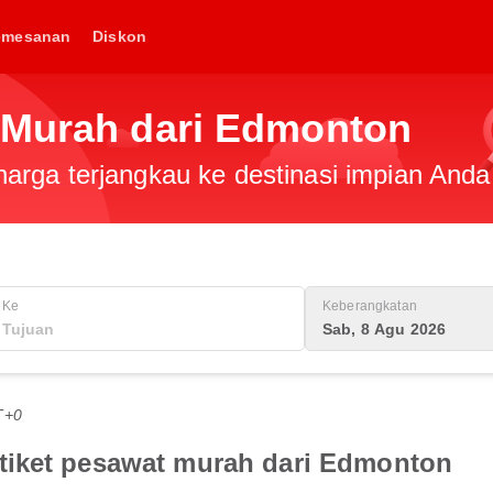
emesanan
Diskon
 Murah dari Edmonton
rga terjangkau ke destinasi impian Anda 
Ke
Keberangkatan
Sab, 8 Agu 2026
T+0
tiket pesawat murah dari Edmonton