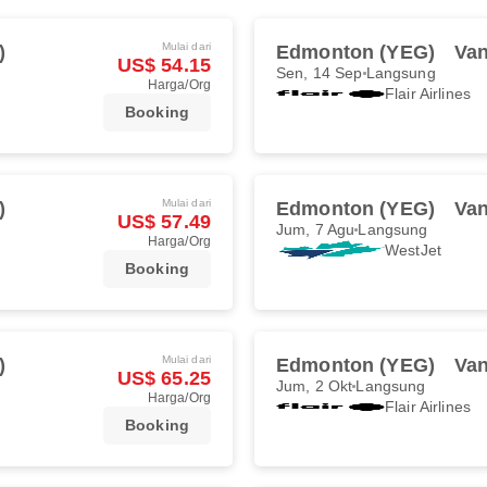
Mulai dari
)
Edmonton (YEG)
Van
US$ 54.15
Sen, 14 Sep
Langsung
Harga/Org
Flair Airlines
Booking
Mulai dari
)
Edmonton (YEG)
Van
US$ 57.49
Jum, 7 Agu
Langsung
Harga/Org
WestJet
Booking
Mulai dari
)
Edmonton (YEG)
Van
US$ 65.25
Jum, 2 Okt
Langsung
Harga/Org
Flair Airlines
Booking