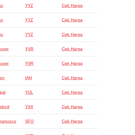
to
YYZ
Cek Harga
to
YYZ
Cek Harga
to
YYZ
Cek Harga
uver
YVR
Cek Harga
uver
YVR
Cek Harga
on
IAH
Cek Harga
eal
YUL
Cek Harga
sford
YXX
Cek Harga
rancisco
SFO
Cek Harga