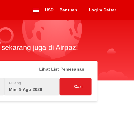
USD
Bantuan
Login/ Daftar
sekarang juga di Airpaz!
Lihat List Pemesanan
Pulang
Cari
Min, 9 Agu 2026