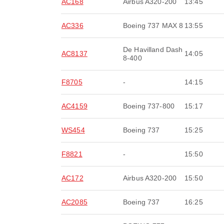
AC168
Airbus A320-200
13:45
AC336
Boeing 737 MAX 8
13:55
De Havilland Dash
AC8137
14:05
8-400
F8705
-
14:15
AC4159
Boeing 737-800
15:17
WS454
Boeing 737
15:25
F8821
-
15:50
AC172
Airbus A320-200
15:50
AC2085
Boeing 737
16:25