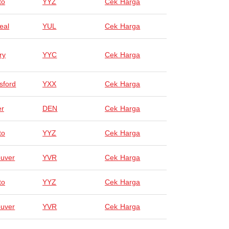
to
YYZ
Cek Harga
eal
YUL
Cek Harga
ry
YYC
Cek Harga
sford
YXX
Cek Harga
er
DEN
Cek Harga
to
YYZ
Cek Harga
uver
YVR
Cek Harga
to
YYZ
Cek Harga
uver
YVR
Cek Harga