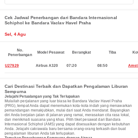
Cek Jadwal Penerbangan dari Bandara Internasional
Schiphol ke Bandara Vaclav Havel Praha
Sel, 4 Agu
No.
Model Pesawat
Berangkat
Tiba
Ko
Penerbangan
U27929
Airbus A320
07:20
08:50
Amst
Cari Destinasi Terbaik dan Dapatkan Pengalaman Liburan
Sempurna
Jelajahi Petualangan yang Tak Terlupakan
Mulailah perjalanan yang luar biasa ke Bandara Vaclav Havel Praha
(PRG), tempat Anda dapat menemukan kota-kota indah yang menawarkan
pemandangan menakjubkan, mulai dari saat Anda mendarat. Bayangkan
diri Anda berjalan-jalan di jalanan yang ramai, merasakan cita rasa lokal,
dan menikmati suasana yang khas. Pilih tiket pesawat dari Bandara
Internasional Schiphol (AMS) yang dapat disesuaikan dengan kebutuhan
Anda. Jelajahi cakrawala baru bersama orang-orang terkasih dan buat
pengalaman liburan Anda tak terlupakan.