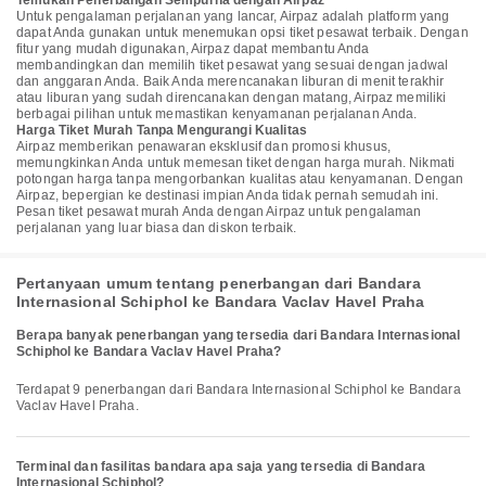
Temukan Penerbangan Sempurna dengan Airpaz
Untuk pengalaman perjalanan yang lancar, Airpaz adalah platform yang
dapat Anda gunakan untuk menemukan opsi tiket pesawat terbaik. Dengan
fitur yang mudah digunakan, Airpaz dapat membantu Anda
membandingkan dan memilih tiket pesawat yang sesuai dengan jadwal
dan anggaran Anda. Baik Anda merencanakan liburan di menit terakhir
atau liburan yang sudah direncanakan dengan matang, Airpaz memiliki
berbagai pilihan untuk memastikan kenyamanan perjalanan Anda.
Harga Tiket Murah Tanpa Mengurangi Kualitas
Airpaz memberikan penawaran eksklusif dan promosi khusus,
memungkinkan Anda untuk memesan tiket dengan harga murah. Nikmati
potongan harga tanpa mengorbankan kualitas atau kenyamanan. Dengan
Airpaz, bepergian ke destinasi impian Anda tidak pernah semudah ini.
Pesan tiket pesawat murah Anda dengan Airpaz untuk pengalaman
perjalanan yang luar biasa dan diskon terbaik.
Pertanyaan umum tentang penerbangan dari Bandara
Internasional Schiphol ke Bandara Vaclav Havel Praha
Berapa banyak penerbangan yang tersedia dari Bandara Internasional
Schiphol ke Bandara Vaclav Havel Praha?
Terdapat 9 penerbangan dari Bandara Internasional Schiphol ke Bandara
Vaclav Havel Praha.
Terminal dan fasilitas bandara apa saja yang tersedia di Bandara
Internasional Schiphol?