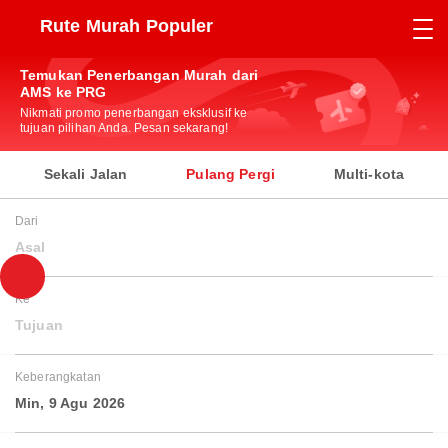
Rute Murah Populer
Temukan Penerbangan Murah dari
AMS ke PRG
Nikmati promo penerbangan eksklusif ke
tujuan pilihan Anda. Pesan sekarang!
Sekali Jalan
Pulang Pergi
Multi-kota
Dari
Asal
Ke
Tujuan
Keberangkatan
Min, 9 Agu 2026