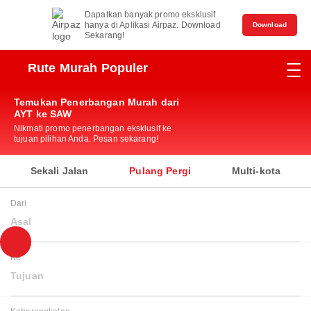
Dapatkan banyak promo eksklusif
hanya di Aplikasi Airpaz. Download
Download
Sekarang!
Rute Murah Populer
Temukan Penerbangan Murah dari
AYT ke SAW
Nikmati promo penerbangan eksklusif ke
tujuan pilihan Anda. Pesan sekarang!
Sekali Jalan
Pulang Pergi
Multi-kota
Dari
Asal
Ke
Tujuan