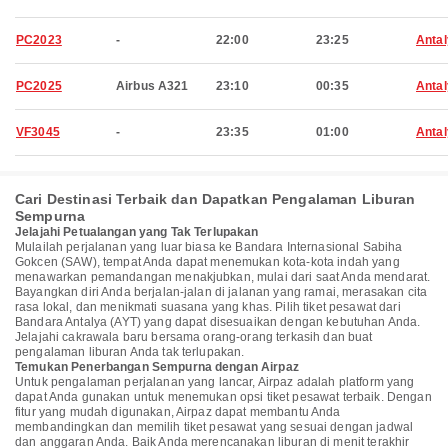
PC2023
-
22:00
23:25
Anta
PC2025
Airbus A321
23:10
00:35
Anta
VF3045
-
23:35
01:00
Anta
Cari Destinasi Terbaik dan Dapatkan Pengalaman Liburan
Sempurna
Jelajahi Petualangan yang Tak Terlupakan
Mulailah perjalanan yang luar biasa ke Bandara Internasional Sabiha
Gokcen (SAW), tempat Anda dapat menemukan kota-kota indah yang
menawarkan pemandangan menakjubkan, mulai dari saat Anda mendarat.
Bayangkan diri Anda berjalan-jalan di jalanan yang ramai, merasakan cita
rasa lokal, dan menikmati suasana yang khas. Pilih tiket pesawat dari
Bandara Antalya (AYT) yang dapat disesuaikan dengan kebutuhan Anda.
Jelajahi cakrawala baru bersama orang-orang terkasih dan buat
pengalaman liburan Anda tak terlupakan.
Temukan Penerbangan Sempurna dengan Airpaz
Untuk pengalaman perjalanan yang lancar, Airpaz adalah platform yang
dapat Anda gunakan untuk menemukan opsi tiket pesawat terbaik. Dengan
fitur yang mudah digunakan, Airpaz dapat membantu Anda
membandingkan dan memilih tiket pesawat yang sesuai dengan jadwal
dan anggaran Anda. Baik Anda merencanakan liburan di menit terakhir