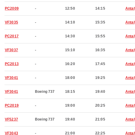
PC2009
-
12:50
14:15
Anta
VF3035
-
14:10
15:35
Anta
PC2017
-
14:30
15:55
Anta
VF3037
-
15:10
16:35
Anta
PC2013
-
16:20
17:45
Anta
VF3041
-
18:00
19:25
Anta
VF3041
Boeing 737
18:15
19:40
Anta
PC2019
-
19:00
20:25
Anta
VF5237
Boeing 737
19:40
21:05
Anta
VF3043
-
21:00
22:25
Anta