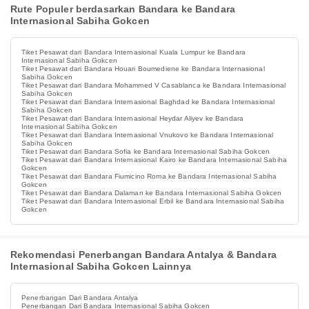
Rute Populer berdasarkan Bandara ke Bandara
Internasional Sabiha Gokcen
Tiket Pesawat dari Bandara Internasional Kuala Lumpur ke Bandara
Internasional Sabiha Gokcen
Tiket Pesawat dari Bandara Houari Boumediene ke Bandara Internasional
Sabiha Gokcen
Tiket Pesawat dari Bandara Mohammed V Casablanca ke Bandara Internasional
Sabiha Gokcen
Tiket Pesawat dari Bandara Internasional Baghdad ke Bandara Internasional
Sabiha Gokcen
Tiket Pesawat dari Bandara Internasional Heydar Aliyev ke Bandara
Internasional Sabiha Gokcen
Tiket Pesawat dari Bandara Internasional Vnukovo ke Bandara Internasional
Sabiha Gokcen
Tiket Pesawat dari Bandara Sofia ke Bandara Internasional Sabiha Gokcen
Tiket Pesawat dari Bandara Internasional Kairo ke Bandara Internasional Sabiha
Gokcen
Tiket Pesawat dari Bandara Fiumicino Roma ke Bandara Internasional Sabiha
Gokcen
Tiket Pesawat dari Bandara Dalaman ke Bandara Internasional Sabiha Gokcen
Tiket Pesawat dari Bandara Internasional Erbil ke Bandara Internasional Sabiha
Gokcen
Rekomendasi Penerbangan Bandara Antalya & Bandara
Internasional Sabiha Gokcen Lainnya
Penerbangan Dari Bandara Antalya
Penerbangan Dari Bandara Internasional Sabiha Gokcen