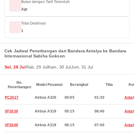
Bulan dengan Tarif Terendah
Agt
Total Destinasi
1
Cek Jadwal Penerbangan dari Bandara Antalya ke Bandara
Internasional Sabiha Gokcen
Sel, 28 Jul
Rab, 29 Jul
Kam, 30 Jul
Jum, 31 Jul
No.
Model Pesawat
Berangkat
Tiba
Ko
Penerbangan
PC2027
Airbus A320
00:05
01:30
Anta
VF3039
Airbus A319
05:15
06:40
Anta
VF3049
Airbus A319
06:15
07:40
Anta