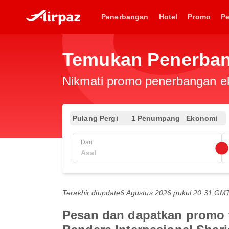
Penerbangan
Hotel
Promo
P
Temukan Penerban
Nikmati promo penerbangan eks
Pulang Pergi
1 Penumpang
Ekonomi
Dari
Terakhir diupdate
6 Agustus 2026 pukul 20.31 GM
Pesan dan dapatkan promo t