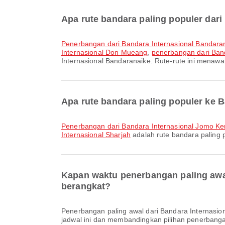
Apa rute bandara paling populer dar
penerbangan dari Bandara Internasional Bandara
Internasional Don Mueang
,
penerbangan dari Ban
Internasional Bandaranaike. Rute-rute ini menawa
Apa rute bandara paling populer ke B
penerbangan dari Bandara Internasional Jomo Ke
Internasional Sharjah
adalah rute bandara paling 
Kapan waktu penerbangan paling awal
berangkat?
Penerbangan paling awal dari Bandara Internasional Bandaranaike ke Bandara Internasional Sharjah dengan Air Arabia berangkat pada pukul 03.10. Anda dapat melihat
jadwal ini dan membandingkan pilihan penerbangan 