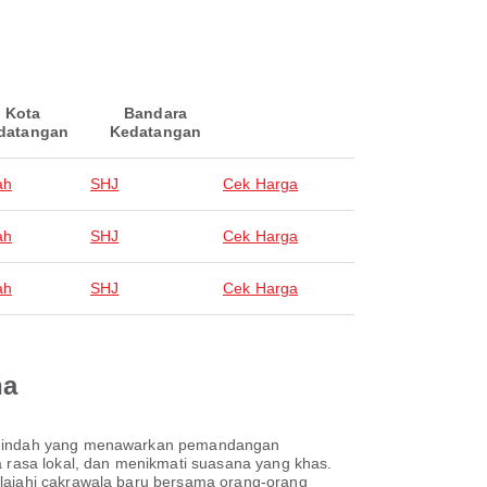
Kota
Bandara
datangan
Kedatangan
ah
SHJ
Cek Harga
ah
SHJ
Cek Harga
ah
SHJ
Cek Harga
na
ota indah yang menawarkan pemandangan
a rasa lokal, dan menikmati suasana yang khas.
elajahi cakrawala baru bersama orang-orang