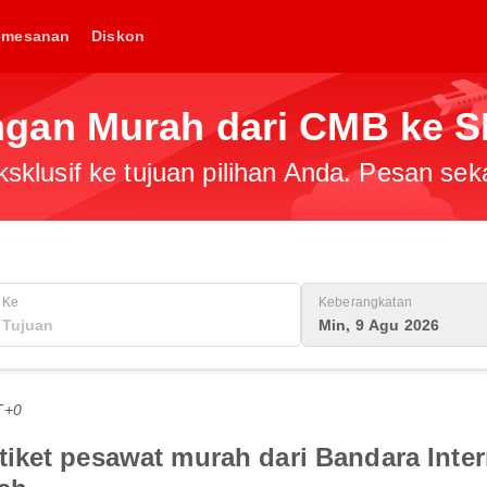
emesanan
Diskon
gan Murah dari CMB ke 
klusif ke tujuan pilihan Anda. Pesan sek
Ke
Keberangkatan
Min, 9 Agu 2026
T+0
iket pesawat murah dari Bandara Inte