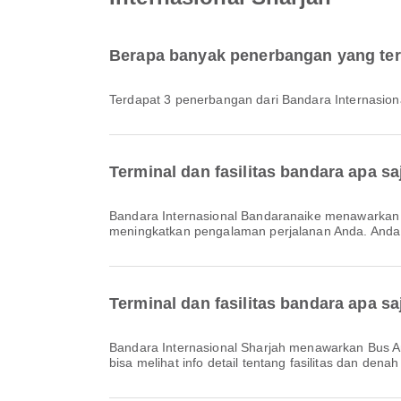
Berapa banyak penerbangan yang ters
Terdapat 3 penerbangan dari Bandara Internasion
Terminal dan fasilitas bandara apa s
Bandara Internasional Bandaranaike menawarkan Tempat Parkir, Layanan Penukaran Mata Uang, Layanan Perbankan/ATM dan berbagai fasilitas lainnya untuk
meningkatkan pengalaman perjalanan Anda. Anda bis
Terminal dan fasilitas bandara apa sa
Bandara Internasional Sharjah menawarkan Bus Antar-Jemput, Tempat Parkir, Taksi dan berbagai fasilitas lain untuk meningkatkan kenyamanan perjalanan Anda. Anda
bisa melihat info detail tentang fasilitas dan denah