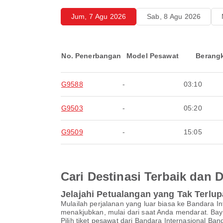
Jum, 7 Agu 2026
Sab, 8 Agu 2026
No. Penerbangan
Model Pesawat
Berang
G9588
-
03:10
G9503
-
05:20
G9509
-
15:05
Cari Destinasi Terbaik dan
Jelajahi Petualangan yang Tak Terlu
Mulailah perjalanan yang luar biasa ke Bandara
menakjubkan, mulai dari saat Anda mendarat. Baya
Pilih tiket pesawat dari Bandara Internasional 