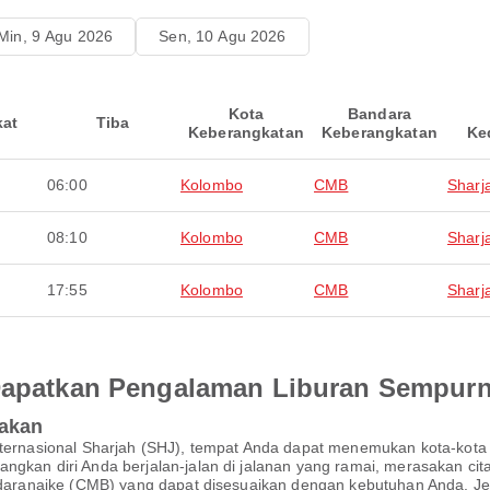
Min, 9 Agu 2026
Sen, 10 Agu 2026
Kota
Bandara
kat
Tiba
Keberangkatan
Keberangkatan
Ke
06:00
Kolombo
CMB
Sharj
08:10
Kolombo
CMB
Sharj
17:55
Kolombo
CMB
Sharj
 Dapatkan Pengalaman Liburan Sempur
pakan
 Internasional Sharjah (SHJ), tempat Anda dapat menemukan kota-k
ngkan diri Anda berjalan-jalan di jalanan yang ramai, merasakan cit
Bandaranaike (CMB) yang dapat disesuaikan dengan kebutuhan Anda. J