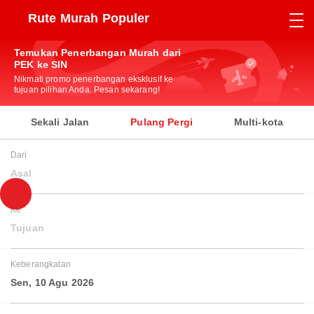
Rute Murah Populer
Temukan Penerbangan Murah dari
PEK ke SIN
Nikmati promo penerbangan eksklusif ke
tujuan pilihan Anda. Pesan sekarang!
Sekali Jalan
Pulang Pergi
Multi-kota
Dari
Asal
Ke
Tujuan
Keberangkatan
Sen, 10 Agu 2026