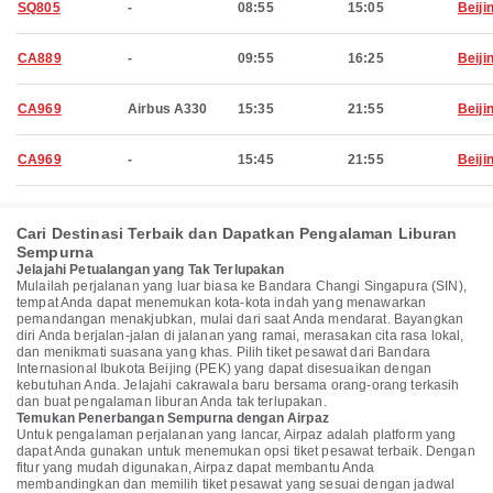
SQ805
-
08:55
15:05
Beiji
CA889
-
09:55
16:25
Beiji
CA969
Airbus A330
15:35
21:55
Beiji
CA969
-
15:45
21:55
Beiji
Cari Destinasi Terbaik dan Dapatkan Pengalaman Liburan
Sempurna
Jelajahi Petualangan yang Tak Terlupakan
Mulailah perjalanan yang luar biasa ke Bandara Changi Singapura (SIN),
tempat Anda dapat menemukan kota-kota indah yang menawarkan
pemandangan menakjubkan, mulai dari saat Anda mendarat. Bayangkan
diri Anda berjalan-jalan di jalanan yang ramai, merasakan cita rasa lokal,
dan menikmati suasana yang khas. Pilih tiket pesawat dari Bandara
Internasional Ibukota Beijing (PEK) yang dapat disesuaikan dengan
kebutuhan Anda. Jelajahi cakrawala baru bersama orang-orang terkasih
dan buat pengalaman liburan Anda tak terlupakan.
Temukan Penerbangan Sempurna dengan Airpaz
Untuk pengalaman perjalanan yang lancar, Airpaz adalah platform yang
dapat Anda gunakan untuk menemukan opsi tiket pesawat terbaik. Dengan
fitur yang mudah digunakan, Airpaz dapat membantu Anda
membandingkan dan memilih tiket pesawat yang sesuai dengan jadwal