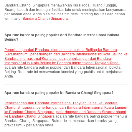
Bandara Changi Singapura menawarkan Kursi roda, Ruang Tunggu,
Ruang Ibadah dan berbagai fasilitas lain untuk meningkatkan kenyamanan
perjalanan Anda. Anda bisa melihat info detail tentang fasilitas dan denah
terminal di
Bandara Changi Singapura
.
Apa rute bandara paling populer dari Bandara Internasional Ibukota
Beijing?
penerbangan dari Bandara Internasional Ibukota Beijing ke Bandara
Suvarnabhumi
,
penerbangan dari Bandara Internasional Ibukota Beijing ke
Bandara Internasional Kuala Lumpur
,
penerbangan dari Bandara
Internasional Ibukota Beijing ke Bandara Internasional Taoyuan Taipei
adalah rute bandara paling populer dari Bandara Internasional Ibukota
Beijing. Rute-rute ini menawarkan koneksi yang praktis untuk perjalanan
Anda.
Apa rute bandara paling populer ke Bandara Changi Singapura?
penerbangan dari Bandara Internasional Taoyuan Taipei ke Bandara
Changi Singapura
,
penerbangan dari Bandara Internasional Kuala Lumpur
ke Bandara Changi Singapura
,
penerbangan dari Bandara Suvarnabhumi
ke Bandara Changi Singapura
adalah rute bandara paling populer menuju
Bandara Changi Singapura. Rute-rute ini menawarkan koneksi yang
praktis untuk perjalanan Anda.