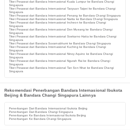
Tiket Pesawat dari Bandara Internasional Kuala Lumpur ke Bandara Changi
Singapura
Tiket Pesawat dari Bandara Internasional Taoyuan Taipei ke Bandara Changi
Singapura
Tiket Pesawat dari Bandara Internasional Penang ke Bandara Changi Singapura
Tiket Pesawat dari Bandara Internasional Narita ke Bandara Changi Singapura
Tiket Pesawat dari Bandara Internasional Incheon ke Bandara Changi
Singapura
Tiket Pesawat dari Bandara Internasional Don Mueang ke Bandara Changi
Singapura
Tiket Pesawat dari Bandara Internasional Soekarno Hatta ke Bandara Changi
Singapura
Tiket Pesawat dari Bandara Suvarnabhumi ke Bandara Changi Singapura
Tiket Pesawat dari Bandara Internasional Kuching ke Bandara Changi
Singapura
Tiket Pesawat dari Bandara Internasional Ninoy Aquino ke Bandara Changi
Singapura
Tiket Pesawat dari Bandara Internasional Ngurah Rai ke Bandara Changi
Singapura
Tiket Pesawat dari Bandara Internasional Tan Son Nhat ke Bandara Changi
Singapura
Rekomendasi Penerbangan Bandara Internasional Ibukota
Beijing & Bandara Changi Singapura Lainnya
Penerbangan Dari Bandara Internasional Ibukota Beijing
Penerbangan Dari Bandara Changi Singapura
Penerbangan Ke Bandara Internasional Ibukota Beijing
Penerbangan Ke Bandara Changi Singapura