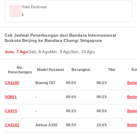
Total Destinasi
1
Cek Jadwal Penerbangan dari Bandara Internasional
Ibukota Beijing ke Bandara Changi Singapura
Jum, 7 Agu
Sab, 8 Agu
Min, 9 Agu
Sen, 10 Agu
No.
Model Pesawat
Berangkat
Tiba
Ko
Penerbangan
CA5285
Boeing 787
00:05
06:25
Beiji
SQ801
-
00:05
06:25
Beiji
CA975
-
00:25
06:50
Beiji
CA5281
Airbus A350
08:55
15:05
Beiji