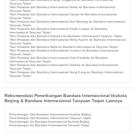
Taoyuan Taipei
Tiket Pesawat dari Bandara Internasional Narita ke Bandara Internasional
Taoyuan Taipei
Tiket Pesawat dari Bandara Internasional Kansai ke Bandara Internasional
Taoyuan Taipei
Tiket Pesawat dari Bandara Internasional Don Mueang ke Bandara Internasional
Taoyuan Taipei
Tiket Pesawat dari Bandara Internasional Kuala Lumpur ke Bandara
Internasional Taoyuan Taipei
Tiket Pesawat dari Bandara Fukuoka ke Bandara Internasional Taoyuan Taipei
Tiket Pesawat dari Bandara Internasional Ninoy Aquino ke Bandara Internasional
Taoyuan Taipei
Tiket Pesawat dari Bandara Naha ke Bandara Internasional Taoyuan Taipei
Tiket Pesawat dari Bandara Internasional Incheon ke Bandara Internasional
Taoyuan Taipei
Tiket Pesawat dari Bandara Internasional Kota Kinabalu ke Bandara
Internasional Taoyuan Taipei
Tiket Pesawat dari Bandara Internasional Gimhae ke Bandara Internasional
Taoyuan Taipei
Tiket Pesawat dari Bandara Internasional Hong Kong ke Bandara Internasional
Taoyuan Taipei
Rekomendasi Penerbangan Bandara Internasional Ibukota
Beijing & Bandara Internasional Taoyuan Taipei Lainnya
Penerbangan Dari Bandara Internasional Ibukota Beijing
Penerbangan Dari Bandara Internasional Taoyuan Taipei
Penerbangan Ke Bandara Internasional Ibukota Beijing
Penerbangan Ke Bandara Internasional Taoyuan Taipei