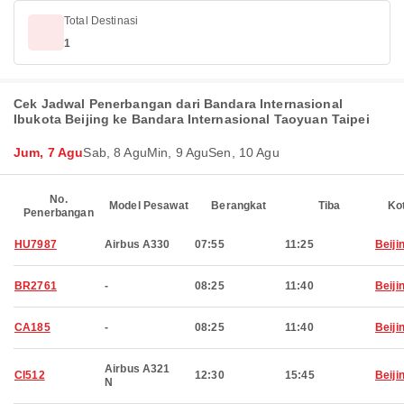
Total Destinasi
1
Cek Jadwal Penerbangan dari Bandara Internasional
Ibukota Beijing ke Bandara Internasional Taoyuan Taipei
Jum, 7 Agu
Sab, 8 Agu
Min, 9 Agu
Sen, 10 Agu
No.
Model Pesawat
Berangkat
Tiba
Ko
Penerbangan
HU7987
Airbus A330
07:55
11:25
Beiji
BR2761
-
08:25
11:40
Beiji
CA185
-
08:25
11:40
Beiji
Airbus A321
CI512
12:30
15:45
Beiji
N