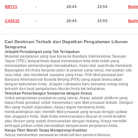
BR715
-
20:45
23:55
Beiji
CA5515
-
20:45
23:55
Beiji
Cari Destinasi Terbaik dan Dapatkan Pengalaman Liburan
Sempurna
Jelajahi Petualangan yang Tak Terlupakan
Mulailah perjalanan yang luar biasa ke Bandara Internasional Taoyuan
Taipei (TPE), tempat Anda dapat menemukan kota-kota indah yang
menawarkan pemandangan menakjubkan, mulai dari saat Anda mendarat.
Bayangkan diri Anda berjalan-jalan di jalanan yang ramai, merasakan cita
rasa lokal, dan menikmati suasana yang khas. Pilih tiket pesawat dari
Bandara Internasional Ibukota Beijing (PEK) yang dapat disesuaikan
dengan kebutuhan Anda. Jelajahi cakrawala baru bersama orang-orang
terkasih dan buat pengalaman liburan Anda tak terlupakan.
Temukan Penerbangan Sempurna dengan Airpaz
Untuk pengalaman perjalanan yang lancar, Airpaz adalah platform yang
dapat Anda gunakan untuk menemukan opsi tiket pesawat terbaik. Dengan
fitur yang mudah digunakan, Airpaz dapat membantu Anda
membandingkan dan memilih tiket pesawat yang sesuai dengan jadwal
dan anggaran Anda. Baik Anda merencanakan liburan di menit terakhir
atau liburan yang sudah direncanakan dengan matang, Airpaz memiliki
berbagai pilihan untuk memastikan kenyamanan perjalanan Anda.
Harga Tiket Murah Tanpa Mengurangi Kualitas
Airpaz memberikan penawaran eksklusif dan promosi khusus,