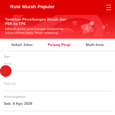
Rute Murah Populer
Temukan Penerbangan Murah dari
PEK ke TPE
Nikmati promo penerbangan eksklusif ke
tujuan pilihan Anda. Pesan sekarang!
Sekali Jalan
Pulang Pergi
Multi-kota
Dari
Asal
Ke
Tujuan
Keberangkatan
Sab, 8 Agu 2026