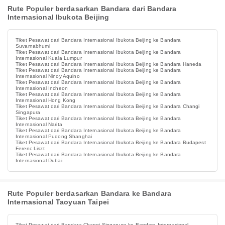
Rute Populer berdasarkan Bandara dari Bandara
Internasional Ibukota Beijing
Tiket Pesawat dari Bandara Internasional Ibukota Beijing ke Bandara
Suvarnabhumi
Tiket Pesawat dari Bandara Internasional Ibukota Beijing ke Bandara
Internasional Kuala Lumpur
Tiket Pesawat dari Bandara Internasional Ibukota Beijing ke Bandara Haneda
Tiket Pesawat dari Bandara Internasional Ibukota Beijing ke Bandara
Internasional Ninoy Aquino
Tiket Pesawat dari Bandara Internasional Ibukota Beijing ke Bandara
Internasional Incheon
Tiket Pesawat dari Bandara Internasional Ibukota Beijing ke Bandara
Internasional Hong Kong
Tiket Pesawat dari Bandara Internasional Ibukota Beijing ke Bandara Changi
Singapura
Tiket Pesawat dari Bandara Internasional Ibukota Beijing ke Bandara
Internasional Narita
Tiket Pesawat dari Bandara Internasional Ibukota Beijing ke Bandara
Internasional Pudong Shanghai
Tiket Pesawat dari Bandara Internasional Ibukota Beijing ke Bandara Budapest
Ferenc Liszt
Tiket Pesawat dari Bandara Internasional Ibukota Beijing ke Bandara
Internasional Dubai
Rute Populer berdasarkan Bandara ke Bandara
Internasional Taoyuan Taipei
Tiket Pesawat dari Bandara Changi Singapura ke Bandara Internasional