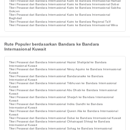
Tiket Pesawat dari Bandara Internasional Kairo ke Bandara Internasional Hamad
Tiket Pesawat dari Bandara Internasional Kairo ke Bandara Internasional Dubai
Tiket Pesawat dari Bandara Internasional Kairo ke Bandara Internasional Sabiha
Gokcen
Tiket Pesawat dari Bandara Internasional Kairo ke Bandara Internasional
Baghdad
Tiket Pesawat dari Bandara Internasional Kairo ke Bandara Regional Ta'if
Tiket Pesawat dari Bandara Internasional Kairo ke Bandara Internasional Wina
Rute Populer berdasarkan Bandara ke Bandara
Internasional Kuwait
Tiket Pesawat dari Bandara Internasional Hazrat Shahjalal ke Bandara
Internasional Kuwait
Tiket Pesawat dari Bandara Internasional Ninoy Aquino ke Bandara Internasional
Kuwait
Tiket Pesawat dari Bandara Internasional Bandaranaike ke Bandara
Internasional Kuwait
Tiket Pesawat dari Bandara Internasional Tribhuvan ke Bandara Internasional
Kuwait
Tiket Pesawat dari Bandara Internasional Abu Dhabi ke Bandara Internasional
Kuwait
Tiket Pesawat dari Bandara Internasional Sharjah ke Bandara Internasional
Kuwait
Tiket Pesawat dari Bandara Internasional Indira Gandhi ke Bandara
Internasional Kuwait
Tiket Pesawat dari Bandara Internasional Queen Alia ke Bandara Internasional
Kuwait
Tiket Pesawat dari Bandara Internasional Dubai ke Bandara Internasional Kuwait
Tiket Pesawat dari Bandara Internasional Chhatrapati Shivaji ke Bandara
Internasional Kuwait
Tiket Pesawat dari Bandara Internasional Sohag ke Bandara Internasional