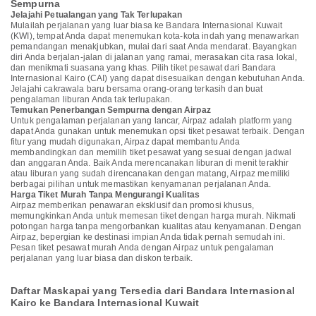
Sempurna
Jelajahi Petualangan yang Tak Terlupakan
Mulailah perjalanan yang luar biasa ke Bandara Internasional Kuwait
(KWI), tempat Anda dapat menemukan kota-kota indah yang menawarkan
pemandangan menakjubkan, mulai dari saat Anda mendarat. Bayangkan
diri Anda berjalan-jalan di jalanan yang ramai, merasakan cita rasa lokal,
dan menikmati suasana yang khas. Pilih tiket pesawat dari Bandara
Internasional Kairo (CAI) yang dapat disesuaikan dengan kebutuhan Anda.
Jelajahi cakrawala baru bersama orang-orang terkasih dan buat
pengalaman liburan Anda tak terlupakan.
Temukan Penerbangan Sempurna dengan Airpaz
Untuk pengalaman perjalanan yang lancar, Airpaz adalah platform yang
dapat Anda gunakan untuk menemukan opsi tiket pesawat terbaik. Dengan
fitur yang mudah digunakan, Airpaz dapat membantu Anda
membandingkan dan memilih tiket pesawat yang sesuai dengan jadwal
dan anggaran Anda. Baik Anda merencanakan liburan di menit terakhir
atau liburan yang sudah direncanakan dengan matang, Airpaz memiliki
berbagai pilihan untuk memastikan kenyamanan perjalanan Anda.
Harga Tiket Murah Tanpa Mengurangi Kualitas
Airpaz memberikan penawaran eksklusif dan promosi khusus,
memungkinkan Anda untuk memesan tiket dengan harga murah. Nikmati
potongan harga tanpa mengorbankan kualitas atau kenyamanan. Dengan
Airpaz, bepergian ke destinasi impian Anda tidak pernah semudah ini.
Pesan tiket pesawat murah Anda dengan Airpaz untuk pengalaman
perjalanan yang luar biasa dan diskon terbaik.
Daftar Maskapai yang Tersedia dari Bandara Internasional
Kairo ke Bandara Internasional Kuwait