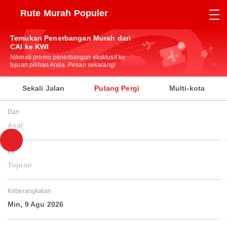
Rute Murah Populer
Temukan Penerbangan Murah dari
CAI ke KWI
Nikmati promo penerbangan eksklusif ke
tujuan pilihan Anda. Pesan sekarang!
Sekali Jalan
Pulang Pergi
Multi-kota
Dari
Asal
Ke
Tujuan
Keberangkatan
Min, 9 Agu 2026