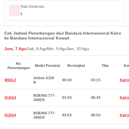
Total Destinasi
1
Cek Jadwal Penerbangan dari Bandara Internasional Kairo
ke Bandara Internasional Kuwait
Jum, 7 Agu
Sab, 8 Agu
Min, 9 Agu
Sen, 10 Agu
No.
Model Pesawat
Berangkat
Tiba
Ko
Penerbangan
Airbus A320
MS612
00:30
03:15
Kairo
N
BOEING 777-
KU544
03:45
06:30
Kairo
300ER
BOEING 777-
KU544
03:55
06:50
Kairo
300ER