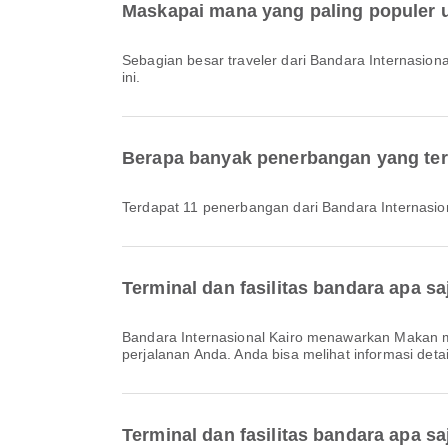
Maskapai mana yang paling populer u
Sebagian besar traveler dari Bandara Internasio
ini.
Berapa banyak penerbangan yang ters
Terdapat 11 penerbangan dari Bandara Internasio
Terminal dan fasilitas bandara apa sa
Bandara Internasional Kairo menawarkan Makan malam, Layanan Penukaran Mata Uang, Ruang Ibadah dan berbagai fasilitas lainnya untuk meningkatkan pengalaman
perjalanan Anda. Anda bisa melihat informasi detail
Terminal dan fasilitas bandara apa sa