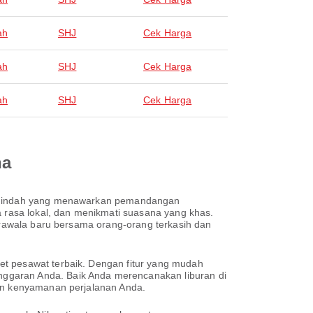
ah
SHJ
Cek Harga
ah
SHJ
Cek Harga
ah
SHJ
Cek Harga
na
ota indah yang menawarkan pemandangan
a rasa lokal, dan menikmati suasana yang khas.
akrawala baru bersama orang-orang terkasih dan
et pesawat terbaik. Dengan fitur yang mudah
nggaran Anda. Baik Anda merencanakan liburan di
kan kenyamanan perjalanan Anda.