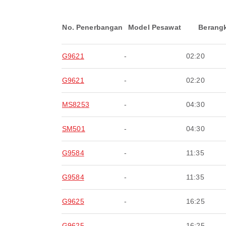
No. Penerbangan
Model Pesawat
Berang
G9621
-
02:20
G9621
-
02:20
MS8253
-
04:30
SM501
-
04:30
G9584
-
11:35
G9584
-
11:35
G9625
-
16:25
G9625
-
16:25