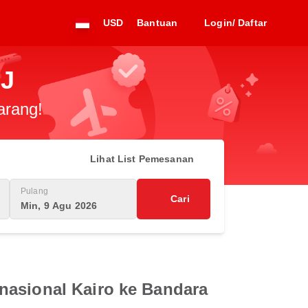
USD
Bantuan
Login/ Daftar
HJ
arang!
Lihat List Pemesanan
Pulang
Cari
Min, 9 Agu 2026
nasional Kairo ke Bandara