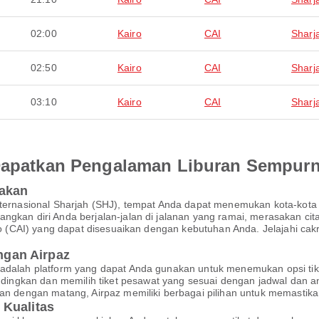
02:00
Kairo
CAI
Sharj
02:50
Kairo
CAI
Sharj
03:10
Kairo
CAI
Sharj
 Dapatkan Pengalaman Liburan Sempur
pakan
 Internasional Sharjah (SHJ), tempat Anda dapat menemukan kota-k
ngkan diri Anda berjalan-jalan di jalanan yang ramai, merasakan cit
airo (CAI) yang dapat disesuaikan dengan kebutuhan Anda. Jelajahi c
gan Airpaz
 adalah platform yang dapat Anda gunakan untuk menemukan opsi tik
ngkan dan memilih tiket pesawat yang sesuai dengan jadwal dan a
akan dengan matang, Airpaz memiliki berbagai pilihan untuk memasti
 Kualitas