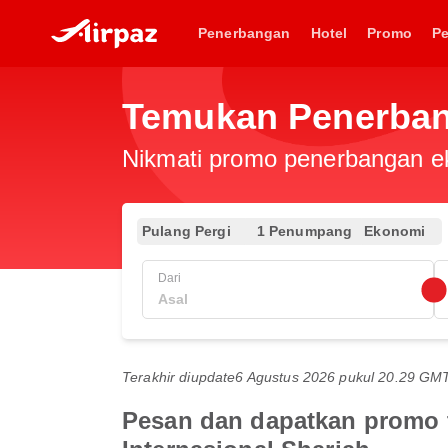
Penerbangan
Hotel
Promo
P
Temukan Penerban
Nikmati promo penerbangan eks
Pulang Pergi
1 Penumpang
Ekonomi
Dari
Terakhir diupdate
6 Agustus 2026 pukul 20.29 GM
Pesan dan dapatkan promo t