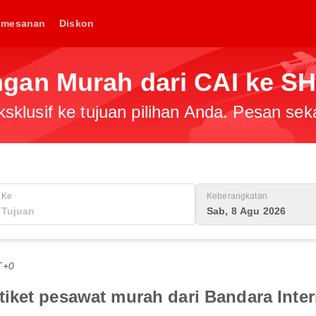
emesanan
Diskon
gan Murah dari CAI ke S
klusif ke tujuan pilihan Anda. Pesan sek
Ke
Keberangkatan
Sab, 8 Agu 2026
T+0
iket pesawat murah dari Bandara Inter