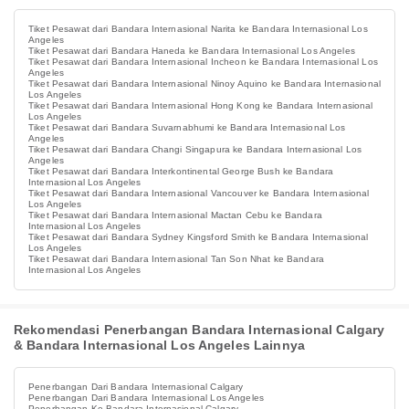
Tiket Pesawat dari Bandara Internasional Narita ke Bandara Internasional Los
Angeles
Tiket Pesawat dari Bandara Haneda ke Bandara Internasional Los Angeles
Tiket Pesawat dari Bandara Internasional Incheon ke Bandara Internasional Los
Angeles
Tiket Pesawat dari Bandara Internasional Ninoy Aquino ke Bandara Internasional
Los Angeles
Tiket Pesawat dari Bandara Internasional Hong Kong ke Bandara Internasional
Los Angeles
Tiket Pesawat dari Bandara Suvarnabhumi ke Bandara Internasional Los
Angeles
Tiket Pesawat dari Bandara Changi Singapura ke Bandara Internasional Los
Angeles
Tiket Pesawat dari Bandara Interkontinental George Bush ke Bandara
Internasional Los Angeles
Tiket Pesawat dari Bandara Internasional Vancouver ke Bandara Internasional
Los Angeles
Tiket Pesawat dari Bandara Internasional Mactan Cebu ke Bandara
Internasional Los Angeles
Tiket Pesawat dari Bandara Sydney Kingsford Smith ke Bandara Internasional
Los Angeles
Tiket Pesawat dari Bandara Internasional Tan Son Nhat ke Bandara
Internasional Los Angeles
Rekomendasi Penerbangan Bandara Internasional Calgary
& Bandara Internasional Los Angeles Lainnya
Penerbangan Dari Bandara Internasional Calgary
Penerbangan Dari Bandara Internasional Los Angeles
Penerbangan Ke Bandara Internasional Calgary