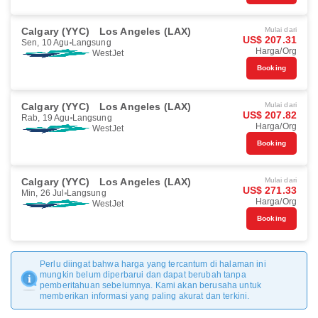
Calgary (YYC)
Los Angeles (LAX)
Mulai dari
US$ 207.31
Sen, 10 Agu
Langsung
Harga/Org
WestJet
Booking
Calgary (YYC)
Los Angeles (LAX)
Mulai dari
US$ 207.82
Rab, 19 Agu
Langsung
Harga/Org
WestJet
Booking
Calgary (YYC)
Los Angeles (LAX)
Mulai dari
US$ 271.33
Min, 26 Jul
Langsung
Harga/Org
WestJet
Booking
Perlu diingat bahwa harga yang tercantum di halaman ini
mungkin belum diperbarui dan dapat berubah tanpa
pemberitahuan sebelumnya. Kami akan berusaha untuk
memberikan informasi yang paling akurat dan terkini.