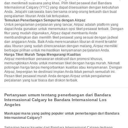
dan menikmati suasana yang khas. Pilih tiket pesawat dari Bandara
Internasional Calgary (YYC) yang dapat disesuaikan dengan kebutuhan
Anda. Jelajahi cakrawala baru bersama orang-orang terkasih dan buat
pengalaman liburan Anda tak terlupakan.
Temukan Penerbangan Sempurna dengan Airpaz
Untuk pengalaman perjalanan yang lancar, Airpaz adalah platform yang
dapat Anda gunakan untuk menemukan opsi tiket pesawat terbaik. Dengan
fitur yang mudah digunakan, Airpaz dapat membantu Anda
membandingkan dan memilih tiket pesawat yang sesuai dengan jadwal
dan anggaran Anda. Baik Anda merencanakan liburan di menit terakhir
atau liburan yang sudah direncanakan dengan matang, Airpaz memiliki
berbagai pilihan untuk memastikan kenyamanan perjalanan Anda.
Harga Tiket Murah Tanpa Mengurangi Kualitas
Airpaz memberikan penawaran eksklusif dan promosi khusus,
memungkinkan Anda untuk memesan tiket dengan harga murah. Nikmati
potongan harga tanpa mengorbankan kualitas atau kenyamanan. Dengan
Airpaz, bepergian ke destinasi impian Anda tidak pernah semudah ini.
Pesan tiket pesawat murah Anda dengan Airpaz untuk pengalaman
perjalanan yang luar biasa dan diskon terbaik.
Pertanyaan umum tentang penerbangan dari Bandara
Internasional Calgary ke Bandara Internasional Los
Angeles
Maskapai mana yang paling populer untuk penerbangan dari Bandara
Internasional Calgary?
Sebagian besar traveler dari Bandara Internasional Calgary terbang