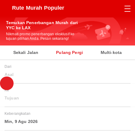
Rute Murah Populer
Temukan Penerbangan Murah dari
YYC ke LAX
Nikmati promo penerbangan eksklusif ke
tujuan pilihan Anda. Pesan sekarang!
Sekali Jalan
Pulang Pergi
Multi-kota
Dari
Asal
Ke
Tujuan
Keberangkatan
Min, 9 Agu 2026