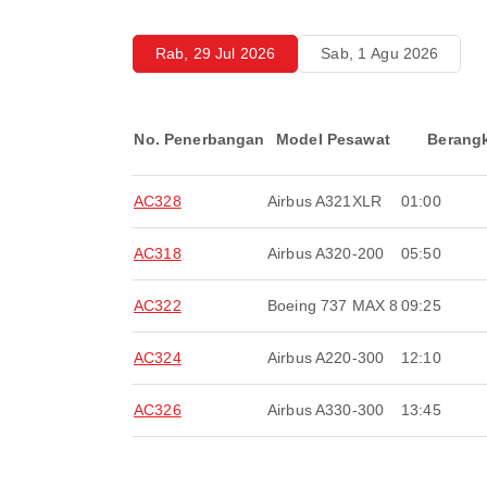
Rab, 29 Jul 2026
Sab, 1 Agu 2026
No. Penerbangan
Model Pesawat
Berang
AC328
Airbus A321XLR
01:00
AC318
Airbus A320-200
05:50
AC322
Boeing 737 MAX 8
09:25
AC324
Airbus A220-300
12:10
AC326
Airbus A330-300
13:45