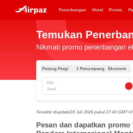
Penerbangan
Hotel
Promo
P
Temukan Penerban
Nikmati promo penerbangan eks
Pulang Pergi
1 Penumpang
Ekonomi
Dari
Terakhir diupdate
28 Juli 2026 pukul 17.40 GMT+0
Pesan dan dapatkan promo t