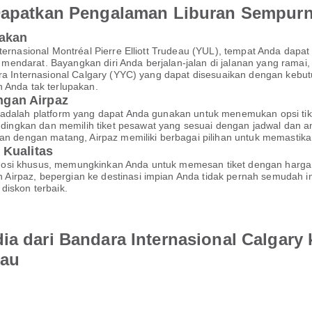
 Dapatkan Pengalaman Liburan Sempur
pakan
Internasional Montréal Pierre Elliott Trudeau (YUL), tempat Anda d
ndarat. Bayangkan diri Anda berjalan-jalan di jalanan yang ramai, 
ara Internasional Calgary (YYC) yang dapat disesuaikan dengan kebu
 Anda tak terlupakan.
gan Airpaz
 adalah platform yang dapat Anda gunakan untuk menemukan opsi tik
ngkan dan memilih tiket pesawat yang sesuai dengan jadwal dan a
akan dengan matang, Airpaz memiliki berbagai pilihan untuk memasti
 Kualitas
mosi khusus, memungkinkan Anda untuk memesan tiket dengan harga
irpaz, bepergian ke destinasi impian Anda tidak pernah semudah in
diskon terbaik.
ia dari Bandara Internasional Calgary 
eau