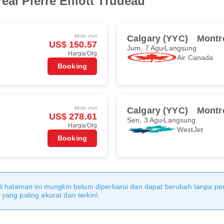
al Pierre Elliott Trudeau
Mulai dari
Calgary (YYC)
Montr
US$ 150.57
Jum, 7 Agu
Langsung
Harga/Org
Air Canada
Booking
Mulai dari
Calgary (YYC)
Montr
US$ 278.61
Sen, 3 Agu
Langsung
Harga/Org
WestJet
Booking
di halaman ini mungkin belum diperbarui dan dapat berubah tanpa 
ang paling akurat dan terkini.