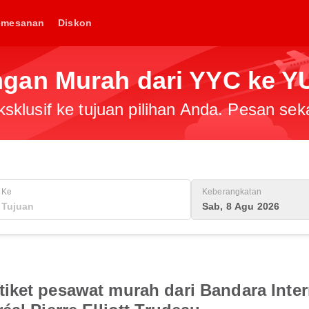
emesanan
Diskon
gan Murah dari YYC ke Y
klusif ke tujuan pilihan Anda. Pesan sek
Ke
Keberangkatan
Sab, 8 Agu 2026
iket pesawat murah dari Bandara Inter