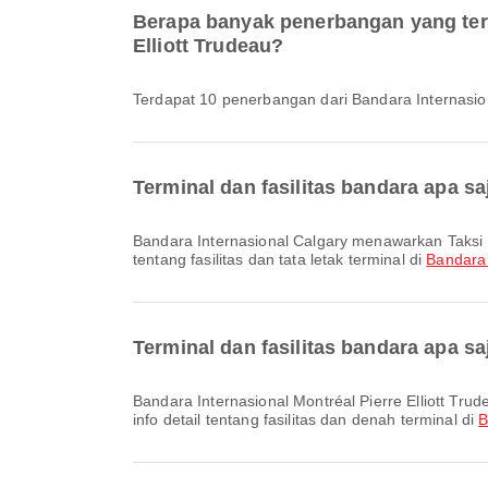
Berapa banyak penerbangan yang terse
Elliott Trudeau?
Terdapat 10 penerbangan dari Bandara Internasion
Terminal dan fasilitas bandara apa sa
Bandara Internasional Calgary menawarkan Taksi dan berbagai fasilitas lainnya untuk meningkatkan pengalaman perjalanan Anda. Anda bisa melihat informasi detail
tentang fasilitas dan tata letak terminal di
Bandara 
Terminal dan fasilitas bandara apa sa
Bandara Internasional Montréal Pierre Elliott Trudeau menawarkan Taksi dan berbagai fasilitas lain untuk meningkatkan kenyamanan perjalanan Anda. Anda bisa melihat
info detail tentang fasilitas dan denah terminal di
B