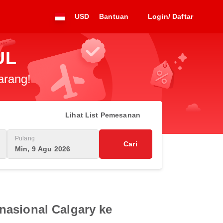
USD
Bantuan
Login/ Daftar
UL
arang!
Lihat List Pemesanan
Pulang
Cari
Min, 9 Agu 2026
nasional Calgary ke