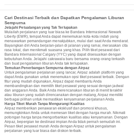
Cari Destinasi Terbaik dan Dapatkan Pengalaman Liburan
Sempurna
Jelajahi Petualangan yang Tak Terlupakan
Mulailah perjalanan yang luar biasa ke Bandara Internasional Newark
Liberty (EWR), tempat Anda dapat menemukan kota-kota indah yang
menawarkan pemandangan menakjubkan, mulai dari saat Anda mendarat.
Bayangkan diri Anda berjalan-jalan di jalanan yang ramai, merasakan cita
rasa lokal, dan menikmati suasana yang khas. Pilih tiket pesawat dari
Bandara Internasional Calgary (YYC) yang dapat disesuaikan dengan
kebutuhan Anda. Jelajahi cakrawala baru bersama orang-orang terkasih
dan buat pengalaman liburan Anda tak terlupakan.
Temukan Penerbangan Sempurna dengan Airpaz
Untuk pengalaman perjalanan yang lancar, Airpaz adalah platform yang
dapat Anda gunakan untuk menemukan opsi tiket pesawat terbaik. Dengan
fitur yang mudah digunakan, Airpaz dapat membantu Anda
membandingkan dan memilih tiket pesawat yang sesuai dengan jadwal
dan anggaran Anda. Baik Anda merencanakan liburan di menit terakhir
atau liburan yang sudah direncanakan dengan matang, Airpaz memiliki
berbagai pilihan untuk memastikan kenyamanan perjalanan Anda.
Harga Tiket Murah Tanpa Mengurangi Kualitas
Airpaz memberikan penawaran eksklusif dan promosi khusus,
memungkinkan Anda untuk memesan tiket dengan harga murah. Nikmati
potongan harga tanpa mengorbankan kualitas atau kenyamanan. Dengan
Airpaz, bepergian ke destinasi impian Anda tidak pernah semudah ini.
Pesan tiket pesawat murah Anda dengan Airpaz untuk pengalaman
perjalanan yang luar biasa dan diskon terbaik.