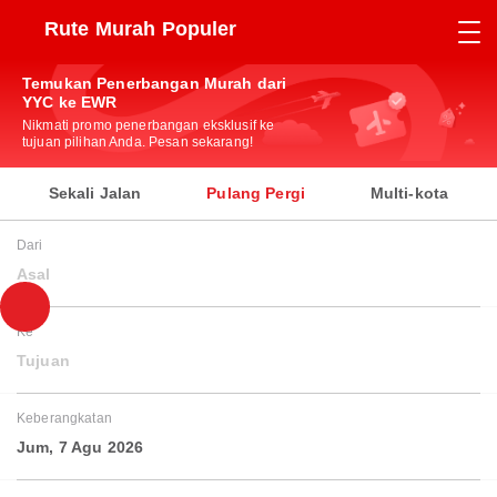
Rute Murah Populer
Temukan Penerbangan Murah dari
YYC ke EWR
Nikmati promo penerbangan eksklusif ke
tujuan pilihan Anda. Pesan sekarang!
Sekali Jalan
Pulang Pergi
Multi-kota
Dari
Asal
Ke
Tujuan
Keberangkatan
Jum, 7 Agu 2026