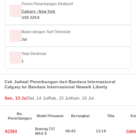
Promo Penerbangan Eksklusif
Calgary - New York
US$ 229.8
Bulan dengan Tarif Terendah
Jul
Total Destinasi
1
Cek Jadwal Penerbangan dari Bandara Internasional
Calgary ke Bandara Internasional Newark Liberty
Sen, 13 Jul
Sel, 14 Jul
Rab, 15 Jul
Kam, 16 Jul
No.
Model Pesawat
Berangkat
Tiba
Ko
Penerbangan
Boeing 737
AC584
06:45
13:18
Calg
MAX 8