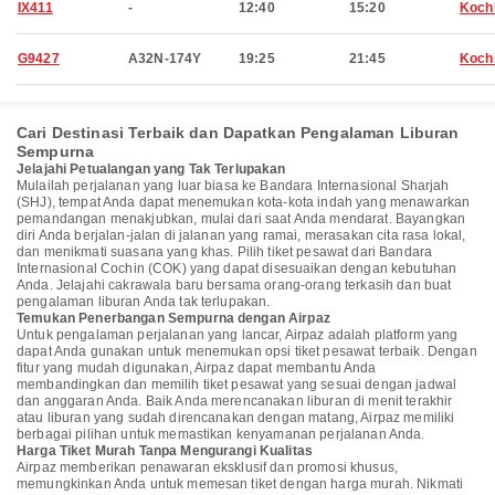
IX411
-
12:40
15:20
Koch
G9427
A32N-174Y
19:25
21:45
Koch
Cari Destinasi Terbaik dan Dapatkan Pengalaman Liburan
Sempurna
Jelajahi Petualangan yang Tak Terlupakan
Mulailah perjalanan yang luar biasa ke Bandara Internasional Sharjah
(SHJ), tempat Anda dapat menemukan kota-kota indah yang menawarkan
pemandangan menakjubkan, mulai dari saat Anda mendarat. Bayangkan
diri Anda berjalan-jalan di jalanan yang ramai, merasakan cita rasa lokal,
dan menikmati suasana yang khas. Pilih tiket pesawat dari Bandara
Internasional Cochin (COK) yang dapat disesuaikan dengan kebutuhan
Anda. Jelajahi cakrawala baru bersama orang-orang terkasih dan buat
pengalaman liburan Anda tak terlupakan.
Temukan Penerbangan Sempurna dengan Airpaz
Untuk pengalaman perjalanan yang lancar, Airpaz adalah platform yang
dapat Anda gunakan untuk menemukan opsi tiket pesawat terbaik. Dengan
fitur yang mudah digunakan, Airpaz dapat membantu Anda
membandingkan dan memilih tiket pesawat yang sesuai dengan jadwal
dan anggaran Anda. Baik Anda merencanakan liburan di menit terakhir
atau liburan yang sudah direncanakan dengan matang, Airpaz memiliki
berbagai pilihan untuk memastikan kenyamanan perjalanan Anda.
Harga Tiket Murah Tanpa Mengurangi Kualitas
Airpaz memberikan penawaran eksklusif dan promosi khusus,
memungkinkan Anda untuk memesan tiket dengan harga murah. Nikmati