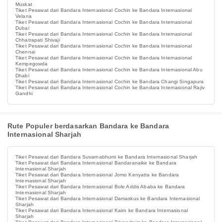
Muskat
Tiket Pesawat dari Bandara Internasional Cochin ke Bandara Internasional
Velana
Tiket Pesawat dari Bandara Internasional Cochin ke Bandara Internasional
Dubai
Tiket Pesawat dari Bandara Internasional Cochin ke Bandara Internasional
Chhatrapati Shivaji
Tiket Pesawat dari Bandara Internasional Cochin ke Bandara Internasional
Chennai
Tiket Pesawat dari Bandara Internasional Cochin ke Bandara Internasional
Kempegowda
Tiket Pesawat dari Bandara Internasional Cochin ke Bandara Internasional Abu
Dhabi
Tiket Pesawat dari Bandara Internasional Cochin ke Bandara Changi Singapura
Tiket Pesawat dari Bandara Internasional Cochin ke Bandara Internasional Rajiv
Gandhi
Rute Populer berdasarkan Bandara ke Bandara
Internasional Sharjah
Tiket Pesawat dari Bandara Suvarnabhumi ke Bandara Internasional Sharjah
Tiket Pesawat dari Bandara Internasional Bandaranaike ke Bandara
Internasional Sharjah
Tiket Pesawat dari Bandara Internasional Jomo Kenyatta ke Bandara
Internasional Sharjah
Tiket Pesawat dari Bandara Internasional Bole Addis Ababa ke Bandara
Internasional Sharjah
Tiket Pesawat dari Bandara Internasional Damaskus ke Bandara Internasional
Sharjah
Tiket Pesawat dari Bandara Internasional Kairo ke Bandara Internasional
Sharjah