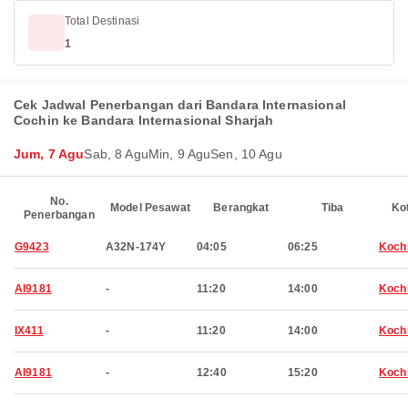
Total Destinasi
1
Cek Jadwal Penerbangan dari Bandara Internasional
Cochin ke Bandara Internasional Sharjah
Jum, 7 Agu
Sab, 8 Agu
Min, 9 Agu
Sen, 10 Agu
No.
Model Pesawat
Berangkat
Tiba
Ko
Penerbangan
G9423
A32N-174Y
04:05
06:25
Koch
AI9181
-
11:20
14:00
Koch
IX411
-
11:20
14:00
Koch
AI9181
-
12:40
15:20
Koch