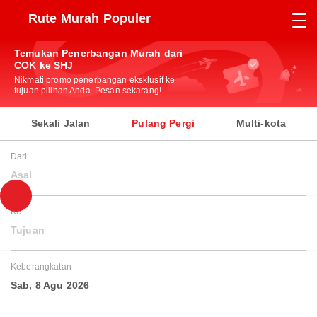
Rute Murah Populer
Temukan Penerbangan Murah dari
COK ke SHJ
Nikmati promo penerbangan eksklusif ke
tujuan pilihan Anda. Pesan sekarang!
Sekali Jalan
Pulang Pergi
Multi-kota
Dari
Asal
Ke
Tujuan
Keberangkatan
Sab, 8 Agu 2026