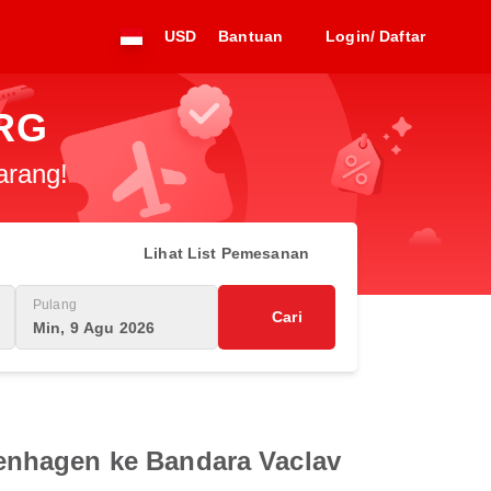
USD
Bantuan
Login/ Daftar
PRG
arang!
Lihat List Pemesanan
Pulang
Cari
Min, 9 Agu 2026
enhagen ke Bandara Vaclav