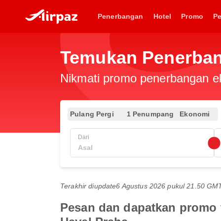
Penerbangan
Hotel
Promo
P
Temukan Penerban
Nikmati promo penerbangan eks
Pulang Pergi
1 Penumpang
Ekonomi
Dari
Terakhir diupdate
6 Agustus 2026 pukul 21.50 GM
Pesan dan dapatkan promo 