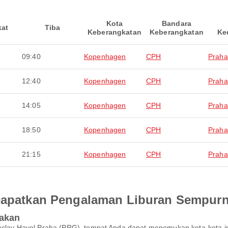
Kota
Bandara
kat
Tiba
Keberangkatan
Keberangkatan
Ke
09:40
Kopenhagen
CPH
Praha
12:40
Kopenhagen
CPH
Praha
14:05
Kopenhagen
CPH
Praha
18:50
Kopenhagen
CPH
Praha
21:15
Kopenhagen
CPH
Praha
 Dapatkan Pengalaman Liburan Sempur
pakan
a Vaclav Havel Praha (PRG), tempat Anda dapat menemukan kota-ko