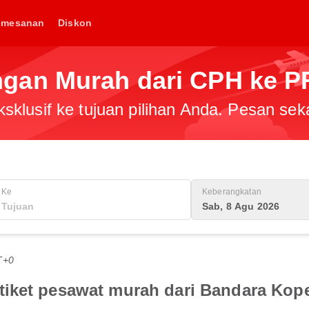
emesanan
Diskon
gan Murah dari CPH ke 
klusif ke tujuan pilihan Anda. Pesan sek
Ke
Keberangkatan
Sab, 8 Agu 2026
T+0
tiket pesawat murah dari Bandara Kop