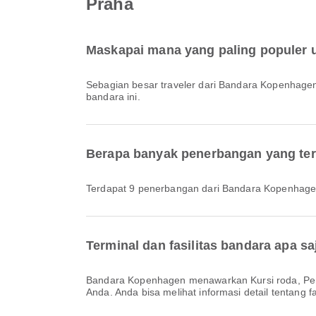
Praha
Maskapai mana yang paling populer
Sebagian besar traveler dari Bandara Kopenhag
bandara ini.
Berapa banyak penerbangan yang ter
Terdapat 9 penerbangan dari Bandara Kopenhage
Terminal dan fasilitas bandara apa 
Bandara Kopenhagen menawarkan Kursi roda, Penyewaan Mobil, Layanan Perbankan/ATM dan berbagai fasilitas lainnya untuk meningkatkan pengalaman perjalanan
Anda. Anda bisa melihat informasi detail tentang fas