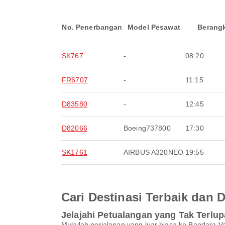
No. Penerbangan
Model Pesawat
Berang
SK767
-
08:20
FR6707
-
11:15
D83580
-
12:45
D82066
Boeing737800
17:30
SK1761
AIRBUS A320NEO
19:55
Cari Destinasi Terbaik dan
Jelajahi Petualangan yang Tak Terlu
Mulailah perjalanan yang luar biasa ke Bandar