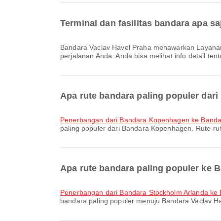
Terminal dan fasilitas bandara apa s
Bandara Vaclav Havel Praha menawarkan Layanan Penukaran Mata Uang, Ruang Tunggu, Klinik dan Apotek dan berbagai fasilitas lain untuk meningkatkan kenyamanan
perjalanan Anda. Anda bisa melihat info detail tent
Apa rute bandara paling populer da
penerbangan dari Bandara Kopenhagen ke Band
paling populer dari Bandara Kopenhagen. Rute-rut
Apa rute bandara paling populer ke 
penerbangan dari Bandara Stockholm Arlanda ke
bandara paling populer menuju Bandara Vaclav Hav