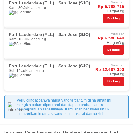
Fort Lauderdale (FLL)
San Jose (SJO)
Mulai dari
Rp 5.788.715
Kam, 30 Jul
Langsung
Harga/Org
JetBlue
Booking
Fort Lauderdale (FLL)
San Jose (SJO)
Mulai dari
Rp 6.586.640
Kam, 16 Jul
Langsung
Harga/Org
JetBlue
Booking
Fort Lauderdale (FLL)
San Jose (SJO)
Mulai dari
Rp 12.697.353
Sel, 14 Jul
Langsung
Harga/Org
JetBlue
Booking
Perlu diingat bahwa harga yang tercantum di halaman ini
mungkin belum diperbarui dan dapat berubah tanpa
pemberitahuan sebelumnya. Kami akan berusaha untuk
memberikan informasi yang paling akurat dan terkini.
Informasi Penerbangan dari Bandara Internasional Fort