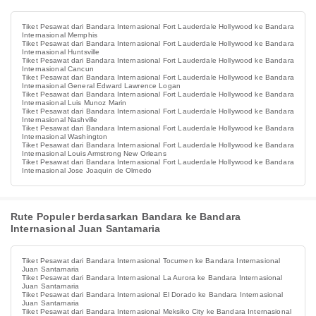
Tiket Pesawat dari Bandara Internasional Fort Lauderdale Hollywood ke Bandara
Internasional Memphis
Tiket Pesawat dari Bandara Internasional Fort Lauderdale Hollywood ke Bandara
Internasional Huntsville
Tiket Pesawat dari Bandara Internasional Fort Lauderdale Hollywood ke Bandara
Internasional Cancun
Tiket Pesawat dari Bandara Internasional Fort Lauderdale Hollywood ke Bandara
Internasional General Edward Lawrence Logan
Tiket Pesawat dari Bandara Internasional Fort Lauderdale Hollywood ke Bandara
Internasional Luis Munoz Marin
Tiket Pesawat dari Bandara Internasional Fort Lauderdale Hollywood ke Bandara
Internasional Nashville
Tiket Pesawat dari Bandara Internasional Fort Lauderdale Hollywood ke Bandara
Internasional Washington
Tiket Pesawat dari Bandara Internasional Fort Lauderdale Hollywood ke Bandara
Internasional Louis Armstrong New Orleans
Tiket Pesawat dari Bandara Internasional Fort Lauderdale Hollywood ke Bandara
Internasional Jose Joaquin de Olmedo
Rute Populer berdasarkan Bandara ke Bandara
Internasional Juan Santamaria
Tiket Pesawat dari Bandara Internasional Tocumen ke Bandara Internasional
Juan Santamaria
Tiket Pesawat dari Bandara Internasional La Aurora ke Bandara Internasional
Juan Santamaria
Tiket Pesawat dari Bandara Internasional El Dorado ke Bandara Internasional
Juan Santamaria
Tiket Pesawat dari Bandara Internasional Meksiko City ke Bandara Internasional