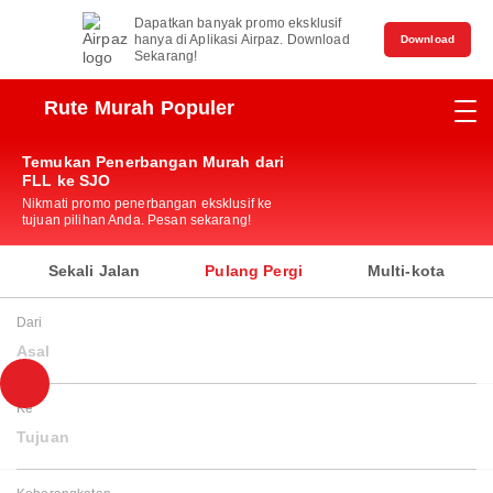
Dapatkan banyak promo eksklusif
hanya di Aplikasi Airpaz. Download
Download
Sekarang!
Rute Murah Populer
Temukan Penerbangan Murah dari
FLL ke SJO
Nikmati promo penerbangan eksklusif ke
tujuan pilihan Anda. Pesan sekarang!
Sekali Jalan
Pulang Pergi
Multi-kota
Dari
Asal
Ke
Tujuan