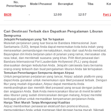
No.
Model Pesawat
Berangkat
Tiba
Ko
Penerbangan
B639
-
12:00
12:57
Fort 
Cari Destinasi Terbaik dan Dapatkan Pengalaman Liburan
Sempurna
Jelajahi Petualangan yang Tak Terlupakan
Mulailah perjalanan yang luar biasa ke Bandara Internasional Juan
Santamaria (SJO), tempat Anda dapat menemukan kota-kota indah yang
menawarkan pemandangan menakjubkan, mulai dari saat Anda mendarat.
Bayangkan diri Anda berjalan-jalan di jalanan yang ramai, merasakan cita
rasa lokal, dan menikmati suasana yang khas. Pilih tiket pesawat dari
Bandara Internasional Fort Lauderdale Hollywood (FLL) yang dapat
disesuaikan dengan kebutuhan Anda. Jelajahi cakrawala baru bersama
orang-orang terkasih dan buat pengalaman liburan Anda tak terlupakan.
Temukan Penerbangan Sempurna dengan Airpaz
Untuk pengalaman perjalanan yang lancar, Airpaz adalah platform yang
dapat Anda gunakan untuk menemukan opsi tiket pesawat terbaik. Dengan
fitur yang mudah digunakan, Airpaz dapat membantu Anda
membandingkan dan memilih tiket pesawat yang sesuai dengan jadwal
dan anggaran Anda. Baik Anda merencanakan liburan di menit terakhir
atau liburan yang sudah direncanakan dengan matang, Airpaz memiliki
berbagai pilihan untuk memastikan kenyamanan perjalanan Anda.
Harga Tiket Murah Tanpa Mengurangi Kualitas
Airpaz memberikan penawaran eksklusif dan promosi khusus,
memungkinkan Anda untuk memesan tiket dengan harga murah. Nikmati