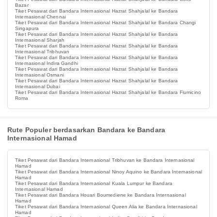
Bazar
Tiket Pesawat dari Bandara Internasional Hazrat Shahjalal ke Bandara
Internasional Chennai
Tiket Pesawat dari Bandara Internasional Hazrat Shahjalal ke Bandara Changi
Singapura
Tiket Pesawat dari Bandara Internasional Hazrat Shahjalal ke Bandara
Internasional Sharjah
Tiket Pesawat dari Bandara Internasional Hazrat Shahjalal ke Bandara
Internasional Tribhuvan
Tiket Pesawat dari Bandara Internasional Hazrat Shahjalal ke Bandara
Internasional Indira Gandhi
Tiket Pesawat dari Bandara Internasional Hazrat Shahjalal ke Bandara
Internasional Osmani
Tiket Pesawat dari Bandara Internasional Hazrat Shahjalal ke Bandara
Internasional Dubai
Tiket Pesawat dari Bandara Internasional Hazrat Shahjalal ke Bandara Fiumicino
Roma
Rute Populer berdasarkan Bandara ke Bandara
Internasional Hamad
Tiket Pesawat dari Bandara Internasional Tribhuvan ke Bandara Internasional
Hamad
Tiket Pesawat dari Bandara Internasional Ninoy Aquino ke Bandara Internasional
Hamad
Tiket Pesawat dari Bandara Internasional Kuala Lumpur ke Bandara
Internasional Hamad
Tiket Pesawat dari Bandara Houari Boumediene ke Bandara Internasional
Hamad
Tiket Pesawat dari Bandara Internasional Queen Alia ke Bandara Internasional
Hamad