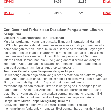
QR643
-
19:05
21:15
Dhak
BS333
-
20:15
22:30
Dhak
Cari Destinasi Terbaik dan Dapatkan Pengalaman Liburan
Sempurna
Jelajahi Petualangan yang Tak Terlupakan
Mulailah perjalanan yang luar biasa ke Bandara Internasional Hamad
(DOH), tempat Anda dapat menemukan kota-kota indah yang menawarkan
pemandangan menakjubkan, mulai dari saat Anda mendarat. Bayangkan
diri Anda berjalan-jalan di jalanan yang ramai, merasakan cita rasa lokal,
dan menikmati suasana yang khas. Pilih tiket pesawat dari Bandara
Internasional Hazrat Shahjalal (DAC) yang dapat disesuaikan dengan
kebutuhan Anda. Jelajahi cakrawala baru bersama orang-orang terkasih
dan buat pengalaman liburan Anda tak terlupakan.
Temukan Penerbangan Sempurna dengan Airpaz
Untuk pengalaman perjalanan yang lancar, Airpaz adalah platform yang
dapat Anda gunakan untuk menemukan opsi tiket pesawat terbaik. Dengan
fitur yang mudah digunakan, Airpaz dapat membantu Anda
membandingkan dan memilih tiket pesawat yang sesuai dengan jadwal
dan anggaran Anda. Baik Anda merencanakan liburan di menit terakhir
atau liburan yang sudah direncanakan dengan matang, Airpaz memiliki
berbagai pilihan untuk memastikan kenyamanan perjalanan Anda.
Harga Tiket Murah Tanpa Mengurangi Kualitas
Airpaz memberikan penawaran eksklusif dan promosi khusus,
memungkinkan Anda untuk memesan tiket dengan harga murah. Nikmati