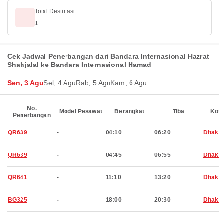
Total Destinasi
1
Cek Jadwal Penerbangan dari Bandara Internasional Hazrat
Shahjalal ke Bandara Internasional Hamad
Sen, 3 Agu
Sel, 4 Agu
Rab, 5 Agu
Kam, 6 Agu
No.
Model Pesawat
Berangkat
Tiba
Ko
Penerbangan
QR639
-
04:10
06:20
Dhak
QR639
-
04:45
06:55
Dhak
QR641
-
11:10
13:20
Dhak
BG325
-
18:00
20:30
Dhak