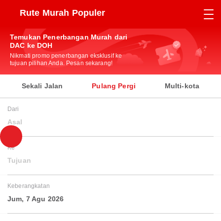
Rute Murah Populer
Temukan Penerbangan Murah dari
DAC ke DOH
Nikmati promo penerbangan eksklusif ke
tujuan pilihan Anda. Pesan sekarang!
Sekali Jalan
Pulang Pergi
Multi-kota
Dari
Asal
Ke
Tujuan
Keberangkatan
Jum, 7 Agu 2026