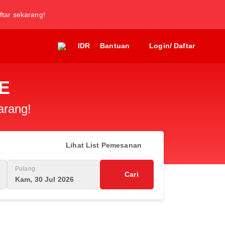
ftar sekarang!
IDR
Bantuan
Login/ Daftar
IE
arang!
Lihat List Pemesanan
Pulang
Cari
Kam, 30 Jul 2026