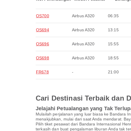
OS700
Airbus A320
06:35
OS694
Airbus A320
13:15
OS696
Airbus A320
15:55
OS698
Airbus A320
18:55
FR678
-
21:00
Cari Destinasi Terbaik dan
Jelajahi Petualangan yang Tak Terlu
Mulailah perjalanan yang luar biasa ke Bandara
menakjubkan, mulai dari saat Anda mendarat. Baya
Pilih tiket pesawat dari Bandara Internasional 
terkasih dan buat pengalaman liburan Anda tak te