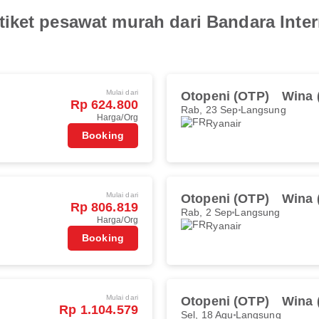
iket pesawat murah dari Bandara Inte
Mulai dari
Otopeni (OTP)
Wina 
Rp 624.800
Rab, 23 Sep
Langsung
Harga/Org
Ryanair
Booking
Mulai dari
Otopeni (OTP)
Wina 
Rp 806.819
Rab, 2 Sep
Langsung
Harga/Org
Ryanair
Booking
Mulai dari
Otopeni (OTP)
Wina 
Rp 1.104.579
Sel, 18 Agu
Langsung