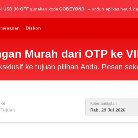
k!
USD 30 OFF
gunakan kode
GOBEYOND
! – unduh aplikasinya & da
emesanan
Diskon
gan Murah dari OTP ke V
klusif ke tujuan pilihan Anda. Pesan sek
Ke
Keberangkatan
Rab, 29 Jul 2026