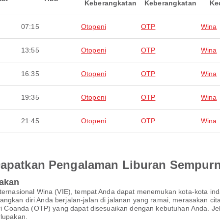
Keberangkatan
Keberangkatan
Ke
07:15
Otopeni
OTP
Wina
13:55
Otopeni
OTP
Wina
16:35
Otopeni
OTP
Wina
19:35
Otopeni
OTP
Wina
21:45
Otopeni
OTP
Wina
 Dapatkan Pengalaman Liburan Sempur
pakan
 Internasional Wina (VIE), tempat Anda dapat menemukan kota-kota
ngkan diri Anda berjalan-jalan di jalanan yang ramai, merasakan cit
Henri Coanda (OTP) yang dapat disesuaikan dengan kebutuhan Anda. J
rlupakan.