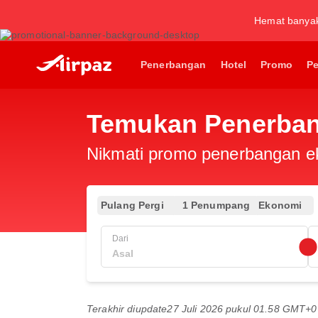
Hemat banya
Penerbangan
Hotel
Promo
P
Temukan Penerban
Nikmati promo penerbangan eks
Pulang Pergi
1 Penumpang
Ekonomi
Dari
Terakhir diupdate
27 Juli 2026 pukul 01.58 GMT+0